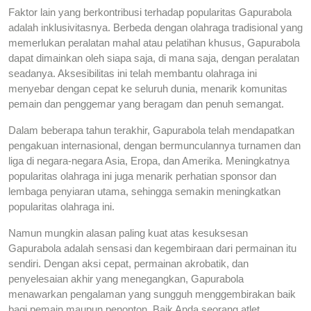
Faktor lain yang berkontribusi terhadap popularitas Gapurabola
adalah inklusivitasnya. Berbeda dengan olahraga tradisional yang
memerlukan peralatan mahal atau pelatihan khusus, Gapurabola
dapat dimainkan oleh siapa saja, di mana saja, dengan peralatan
seadanya. Aksesibilitas ini telah membantu olahraga ini
menyebar dengan cepat ke seluruh dunia, menarik komunitas
pemain dan penggemar yang beragam dan penuh semangat.
Dalam beberapa tahun terakhir, Gapurabola telah mendapatkan
pengakuan internasional, dengan bermunculannya turnamen dan
liga di negara-negara Asia, Eropa, dan Amerika. Meningkatnya
popularitas olahraga ini juga menarik perhatian sponsor dan
lembaga penyiaran utama, sehingga semakin meningkatkan
popularitas olahraga ini.
Namun mungkin alasan paling kuat atas kesuksesan
Gapurabola adalah sensasi dan kegembiraan dari permainan itu
sendiri. Dengan aksi cepat, permainan akrobatik, dan
penyelesaian akhir yang menegangkan, Gapurabola
menawarkan pengalaman yang sungguh menggembirakan baik
bagi pemain maupun penonton. Baik Anda seorang atlet