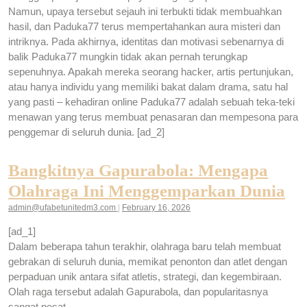
Namun, upaya tersebut sejauh ini terbukti tidak membuahkan
hasil, dan Paduka77 terus mempertahankan aura misteri dan
intriknya. Pada akhirnya, identitas dan motivasi sebenarnya di
balik Paduka77 mungkin tidak akan pernah terungkap
sepenuhnya. Apakah mereka seorang hacker, artis pertunjukan,
atau hanya individu yang memiliki bakat dalam drama, satu hal
yang pasti – kehadiran online Paduka77 adalah sebuah teka-teki
menawan yang terus membuat penasaran dan mempesona para
penggemar di seluruh dunia. [ad_2]
Bangkitnya Gapurabola: Mengapa
Olahraga Ini Menggemparkan Dunia
admin@ufabetunitedm3.com
|
February 16, 2026
[ad_1]
Dalam beberapa tahun terakhir, olahraga baru telah membuat
gebrakan di seluruh dunia, memikat penonton dan atlet dengan
perpaduan unik antara sifat atletis, strategi, dan kegembiraan.
Olah raga tersebut adalah Gapurabola, dan popularitasnya
sangat pesat.