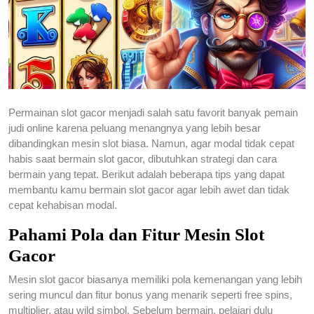
Permainan slot gacor menjadi salah satu favorit banyak pemain
judi online karena peluang menangnya yang lebih besar
dibandingkan mesin slot biasa. Namun, agar modal tidak cepat
habis saat bermain slot gacor, dibutuhkan strategi dan cara
bermain yang tepat. Berikut adalah beberapa tips yang dapat
membantu kamu bermain slot gacor agar lebih awet dan tidak
cepat kehabisan modal.
Pahami Pola dan Fitur Mesin Slot
Gacor
Mesin slot gacor biasanya memiliki pola kemenangan yang lebih
sering muncul dan fitur bonus yang menarik seperti free spins,
multiplier, atau wild simbol. Sebelum bermain, pelajari dulu