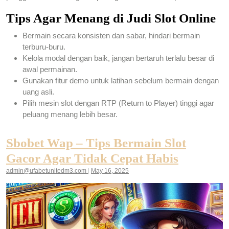
Tips Agar Menang di Judi Slot Online
Bermain secara konsisten dan sabar, hindari bermain
terburu-buru.
Kelola modal dengan baik, jangan bertaruh terlalu besar di
awal permainan.
Gunakan fitur demo untuk latihan sebelum bermain dengan
uang asli.
Pilih mesin slot dengan RTP (Return to Player) tinggi agar
peluang menang lebih besar.
Sbobet Wap – Tips Bermain Slot
Gacor Agar Tidak Cepat Habis
admin@ufabetunitedm3.com
|
May 16, 2025