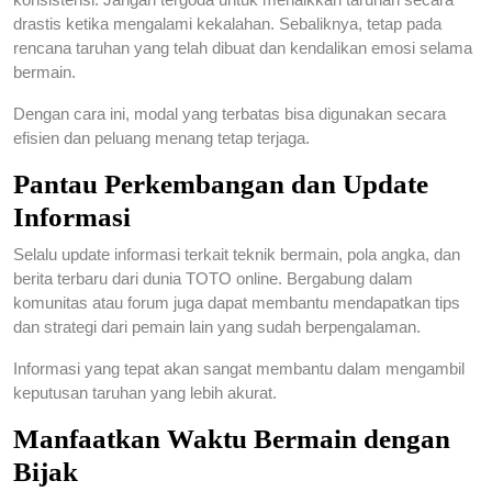
drastis ketika mengalami kekalahan. Sebaliknya, tetap pada
rencana taruhan yang telah dibuat dan kendalikan emosi selama
bermain.
Dengan cara ini, modal yang terbatas bisa digunakan secara
efisien dan peluang menang tetap terjaga.
Pantau Perkembangan dan Update
Informasi
Selalu update informasi terkait teknik bermain, pola angka, dan
berita terbaru dari dunia TOTO online. Bergabung dalam
komunitas atau forum juga dapat membantu mendapatkan tips
dan strategi dari pemain lain yang sudah berpengalaman.
Informasi yang tepat akan sangat membantu dalam mengambil
keputusan taruhan yang lebih akurat.
Manfaatkan Waktu Bermain dengan
Bijak