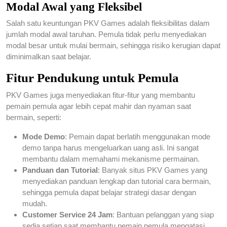
Modal Awal yang Fleksibel
Salah satu keuntungan PKV Games adalah fleksibilitas dalam
jumlah modal awal taruhan. Pemula tidak perlu menyediakan
modal besar untuk mulai bermain, sehingga risiko kerugian dapat
diminimalkan saat belajar.
Fitur Pendukung untuk Pemula
PKV Games juga menyediakan fitur-fitur yang membantu
pemain pemula agar lebih cepat mahir dan nyaman saat
bermain, seperti:
Mode Demo
: Pemain dapat berlatih menggunakan mode
demo tanpa harus mengeluarkan uang asli. Ini sangat
membantu dalam memahami mekanisme permainan.
Panduan dan Tutorial
: Banyak situs PKV Games yang
menyediakan panduan lengkap dan tutorial cara bermain,
sehingga pemula dapat belajar strategi dasar dengan
mudah.
Customer Service 24 Jam
: Bantuan pelanggan yang siap
sedia setiap saat membantu pemain pemula mengatasi