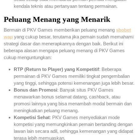
kendala teknis atau pertanyaan tentang permainan.
Peluang Menang yang Menarik
Bermain di PKV Games memberikan peluang menang
sbobet
wap
yang cukup besar, terutama jika pemain sudah memahami
strategi dasar dan menerapkannya dengan baik. Berikut ini
beberapa alasan mengapa peluang menang di PKV Games
cukup menguntungkan:
RTP (Return to Player) yang Kompetitif
: Beberapa
permainan di PKV Games memiliki tingkat pengembalian
yang tinggi, sehingga potensi kemenangan juga lebih besar.
Bonus dan Promosi
: Banyak situs PKV Games
menawarkan bonus selamat datang, cashback, atau
promosi lainnya yang bisa menambah modal bermain dan
meningkatkan peluang menang.
Kompetisi Sehat
: PKV Games menyediakan mode
kompetisi yang memungkinkan pemain bertanding dengan
lawan lain secara adil, sehingga kemenangan yang didapat
terasa lebih memuaskan.