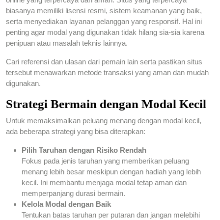
biasanya memiliki lisensi resmi, sistem keamanan yang baik,
serta menyediakan layanan pelanggan yang responsif. Hal ini
penting agar modal yang digunakan tidak hilang sia-sia karena
penipuan atau masalah teknis lainnya.
Cari referensi dan ulasan dari pemain lain serta pastikan situs
tersebut menawarkan metode transaksi yang aman dan mudah
digunakan.
Strategi Bermain dengan Modal Kecil
Untuk memaksimalkan peluang menang dengan modal kecil,
ada beberapa strategi yang bisa diterapkan:
Pilih Taruhan dengan Risiko Rendah
Fokus pada jenis taruhan yang memberikan peluang
menang lebih besar meskipun dengan hadiah yang lebih
kecil. Ini membantu menjaga modal tetap aman dan
memperpanjang durasi bermain.
Kelola Modal dengan Baik
Tentukan batas taruhan per putaran dan jangan melebihi