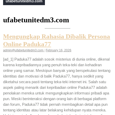
ufabetunitedm3.com
ufabetunitedm3.com
Mengungkap Rahasia Dibalik Persona
Online Paduka77
admin@ufabetunitedm3.com
|
February 16, 2026
[ad_1] Paduka77 adalah sosok misterius di dunia online, dikenal
karena kepribadiannya yang penuh teka-teki dan kehadiran
online yang samar. Meskipun banyak yang berspekulasi tentang
identitas dan motivasi di balik Paduka77, hanya sedikit yang
diketahui secara pasti tentang teka-teki internet ini. Salah satu
aspek paling menarik dari kepribadian online Paduka77 adalah
penolakan mereka untuk mengungkapkan informasi pribadi apa
pun. Meski berinteraksi dengan orang lain di berbagai platform
dan forum, Paduka77 tidak pernah membagikan detail apa pun
tentang identitas atau latar belakang kehidupan nyata mereka.