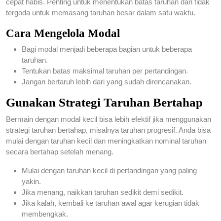
cepat habis. Penting untuk menentukan batas taruhan dan tidak
tergoda untuk memasang taruhan besar dalam satu waktu.
Cara Mengelola Modal
Bagi modal menjadi beberapa bagian untuk beberapa
taruhan.
Tentukan batas maksimal taruhan per pertandingan.
Jangan bertaruh lebih dari yang sudah direncanakan.
Gunakan Strategi Taruhan Bertahap
Bermain dengan modal kecil bisa lebih efektif jika menggunakan
strategi taruhan bertahap, misalnya taruhan progresif. Anda bisa
mulai dengan taruhan kecil dan meningkatkan nominal taruhan
secara bertahap setelah menang.
Mulai dengan taruhan kecil di pertandingan yang paling
yakin.
Jika menang, naikkan taruhan sedikit demi sedikit.
Jika kalah, kembali ke taruhan awal agar kerugian tidak
membengkak.