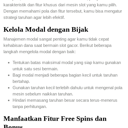
karakteristik dan fitur khusus dari mesin slot yang kamu pilih.
Dengan memahami pola dan fitur tersebut, kamu bisa mengatur
strategi taruhan agar lebih efektif.
Kelola Modal dengan Bijak
Manajemen modal sangat penting agar kamu tidak cepat
kehabisan dana saat bermain slot gacor. Berikut beberapa
langkah mengelola modal dengan baik:
Tentukan batas maksimal modal yang siap kamu gunakan
untuk satu sesi bermain.
Bagi modal menjadi beberapa bagian kecil untuk taruhan
bertahap.
Gunakan taruhan kecil terlebih dahulu untuk mengenal pola
mesin sebelum naikkan taruhan.
Hindari memasang taruhan besar secara terus-menerus
tanpa perhitungan.
Manfaatkan Fitur Free Spins dan
Bonus