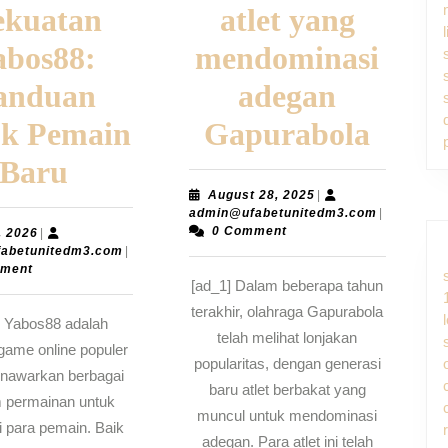
kuatan
atlet yang
abos88:
mendominasi
anduan
adegan
Temu
uk Pemain
Gapurabola
Melepaskan
para
Baru
August
August 28, 2025
|
Kekuatan
atlet
28,
admin@ufa
admin@ufabetunitedm3.com
|
2025
0 Comment
June
, 2026
|
Yabos88:
yang
7,
admin@ufabetunitedm3.com
abetunitedm3.com
|
2026
ment
Panduan
mend
[ad_1] Dalam beberapa tahun
terakhir, olahraga Gapurabola
untuk
adeg
] Yabos88 adalah
edm3.com
telah melihat lonjakan
 game online populer
Pemain
Gapu
popularitas, dengan generasi
nawarkan berbagai
Baru
baru atlet berbakat yang
permainan untuk
muncul untuk mendominasi
i para pemain. Baik
adegan. Para atlet ini telah