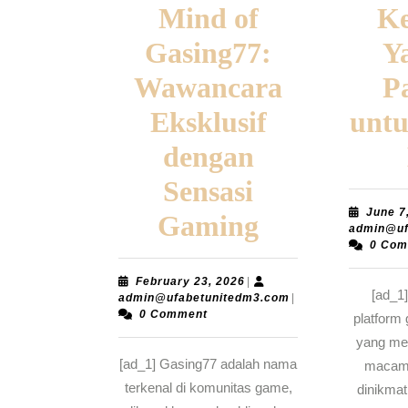
Mind of
Ke
Gasing77:
Y
Wawancara
P
Eksklusif
unt
dengan
Sensasi
June 7
Inside
Gaming
admin@uf
0 Com
the
February
February 23, 2026
|
Mind
[ad_1
23,
admin@ufabetunit
admin@ufabetunitedm3.com
|
2026
0 Comment
platform
of
yang me
Gasing77:
[ad_1] Gasing77 adalah nama
macam 
terkenal di komunitas game,
Wawancara
dinikmat