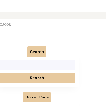
 GACOR
Search
Search
Recent Posts