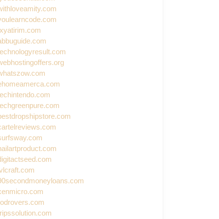
withloveamity.com
youlearncode.com
fxyatirim.com
abbuguide.com
technologyresult.com
webhostingoffers.org
whatszow.com
ehomeamerca.com
techintendo.com
techgreenpure.com
bestdropshipstore.com
cartelreviews.com
surfsway.com
nailartproduct.com
digitactseed.com
lvlcraft.com
90secondmoneyloans.com
xenmicro.com
rodrovers.com
tripssolution.com