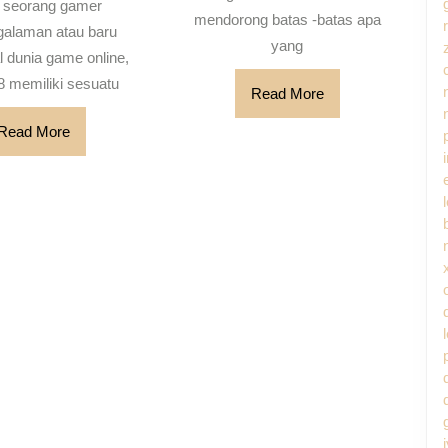
 seorang gamer
mendorong batas -batas apa
galaman atau baru
yang
 dunia game online,
 memiliki sesuatu
Read
Read More
More
Read
Read More
More