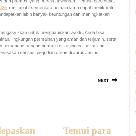
nus dan promosi yang mereka tawarkan. Pemain baru dapat
2025
melimpah, sementara pemain lama dapat menikmati
 mendapatkan lebih banyak keuntungan dan meningkatkan
mengasyikkan untuk menghabiskan waktu, Anda bisa
an, lingkungan permainan yang aman dan terjamin, serta
bersenang-senang bermain di kasino online ini. Jadi
erasakan sensasi perjudian online di JurusCasino.
NEXT
Next
post:
lepaskan
Temui para