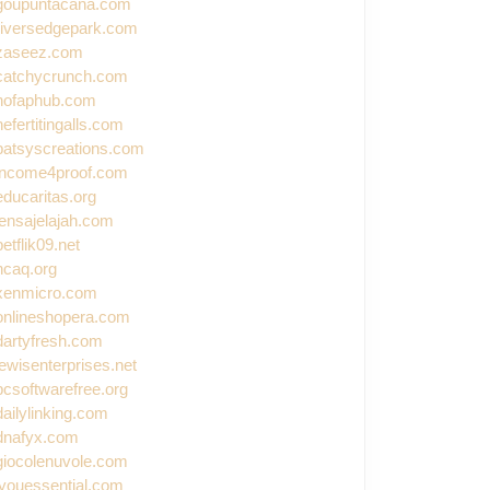
goupuntacana.com
riversedgepark.com
zaseez.com
catchycrunch.com
nofaphub.com
nefertitingalls.com
patsyscreations.com
income4proof.com
educaritas.org
lensajelajah.com
betflik09.net
ncaq.org
xenmicro.com
onlineshopera.com
dartyfresh.com
lewisenterprises.net
pcsoftwarefree.org
dailylinking.com
dnafyx.com
giocolenuvole.com
iyouessential.com