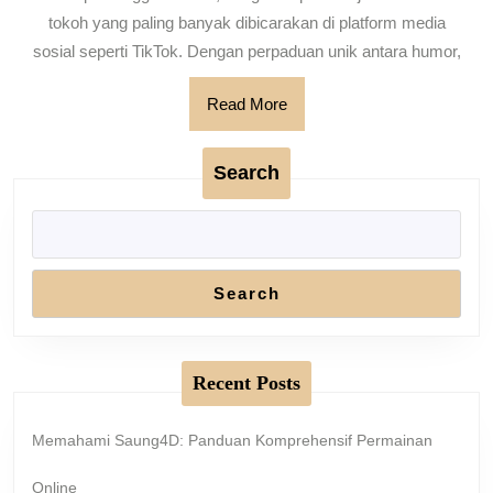
Tren
tokoh yang paling banyak dibicarakan di platform media
TikTok
sosial seperti TikTok. Dengan perpaduan unik antara humor,
Lainnya?
Read
Read More
More
Search
Search
Recent Posts
Memahami Saung4D: Panduan Komprehensif Permainan
Online