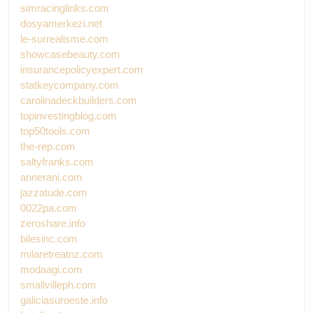
simracinglinks.com
dosyamerkezi.net
le-surrealisme.com
showcasebeauty.com
insurancepolicyexpert.com
statkeycompany.com
carolinadeckbuilders.com
topinvestingblog.com
top50tools.com
the-rep.com
saltyfranks.com
annerani.com
jazzatude.com
0022pa.com
zeroshare.info
bilesinc.com
milaretreatnz.com
modaagi.com
smallvilleph.com
galiciasuroeste.info