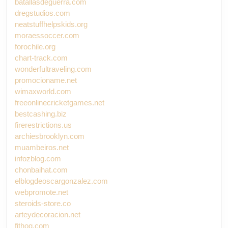
batallasdeguerra.com
dregstudios.com
neatstuffhelpskids.org
moraessoccer.com
forochile.org
chart-track.com
wonderfultraveling.com
promocioname.net
wimaxworld.com
freeonlinecricketgames.net
bestcashing.biz
firerestrictions.us
archiesbrooklyn.com
muambeiros.net
infozblog.com
chonbaihat.com
elblogdeoscargonzalez.com
webpromote.net
steroids-store.co
arteydecoracion.net
fithog.com