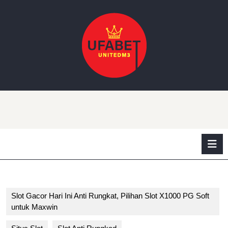
Skip
to
content
Skip
to
content
O
B
Slot Gacor Hari Ini Anti Rungkat, Pilihan Slot X1000 PG Soft
untuk Maxwin