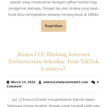
dan
populer yang menawarkan beragam pilihan taruhan bagi
Strategi
penggemar olahraga. Dengan tips dan strategi yang tepat,
Sukses
Anda bisa meningkatkan peluang menang besar di 188bet.
Read
Read More
More
Kenzo123: Bintang Internet
Terbaru atau Sekadar Tren TikTok
Kenzo123:
Lainnya?
Bintang
Internet
March
admin@ufab
March 13, 2026
|
admin@ufabetunitedm3.com
|
0
13,
Comment
Terbaru
2026
atau
[ad_1] Kenzo123 telah menghebohkan internet dalam
Sekadar
beberapa minggu terakhir, dengan cepat menjadi salah satu