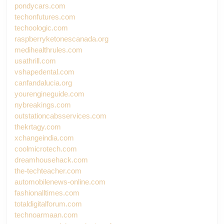
pondycars.com
techonfutures.com
techoologic.com
raspberryketonescanada.org
medihealthrules.com
usathrill.com
vshapedental.com
canfandalucia.org
yourengineguide.com
nybreakings.com
outstationcabsservices.com
thekrtagy.com
xchangeindia.com
coolmicrotech.com
dreamhousehack.com
the-techteacher.com
automobilenews-online.com
fashionalltimes.com
totaldigitalforum.com
technoarmaan.com