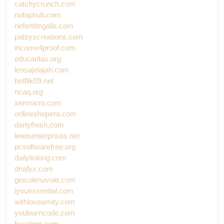
catchycrunch.com
nofaphub.com
nefertitingalls.com
patsyscreations.com
income4proof.com
educaritas.org
lensajelajah.com
betflik09.net
ncaq.org
xenmicro.com
onlineshopera.com
dartyfresh.com
lewisenterprises.net
pcsoftwarefree.org
dailylinking.com
dnafyx.com
giocolenuvole.com
iyouessential.com
withloveamity.com
youlearncode.com
fxyatirim.com