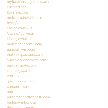
mybestmassagechair.com
ericreed.net
fluxetine.com
mobilecasino8760.com
betqq3.net
casinoloans5.us
CasinoAuction.us
kipooglecouk.us
mykitchennhome.com
aumoulinvert.com
thefoodiepassport.com
superwindowproject.com
papibakigrafo.com
icanhazjs.com
canimpact.org
goviralstudy.com
cartourism.net
apple-cores.com
pulserasdeactividad10.com
barbaracarlotti.com
desktopmining.net