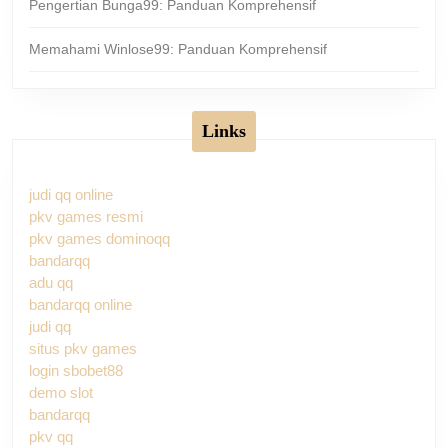
Pengertian Bunga99: Panduan Komprehensif
Memahami Winlose99: Panduan Komprehensif
Links
judi qq online
pkv games resmi
pkv games dominoqq
bandarqq
adu qq
bandarqq online
judi qq
situs pkv games
login sbobet88
demo slot
bandarqq
pkv qq