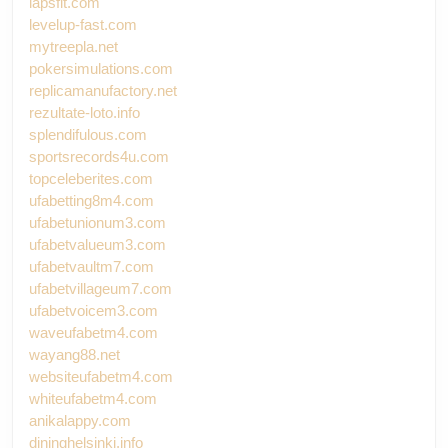
lapsfit.com
levelup-fast.com
mytreepla.net
pokersimulations.com
replicamanufactory.net
rezultate-loto.info
splendifulous.com
sportsrecords4u.com
topceleberites.com
ufabetting8m4.com
ufabetunionum3.com
ufabetvalueum3.com
ufabetvaultm7.com
ufabetvillageum7.com
ufabetvoicem3.com
waveufabetm4.com
wayang88.net
websiteufabetm4.com
whiteufabetm4.com
anikalappy.com
dininghelsinki.info