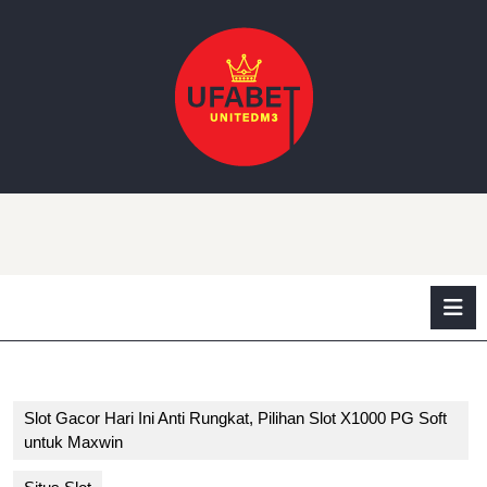
Skip
to
content
Skip
to
content
O
B
Slot Gacor Hari Ini Anti Rungkat, Pilihan Slot X1000 PG Soft
untuk Maxwin