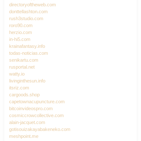
directoryoftheweb.com
donttellashton.com
rush3studio.com
roro90.com
herzio.com
in-hi5.com
krainafantasy.info
todas-noticias.com
senikartu.com
rusportal.net
watty.io
livinginthesun.info
itsriz.com
cargoods.shop
capetownacupuncture.com
bitcoinvideospro.com
cosmiccrowcollective.com
alain-jacquet.com
gotisouizakayabakeneko.com
meshpoint.me