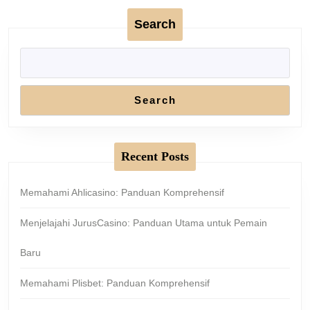
Search
Search
Recent Posts
Memahami Ahlicasino: Panduan Komprehensif
Menjelajahi JurusCasino: Panduan Utama untuk Pemain
Baru
Memahami Plisbet: Panduan Komprehensif