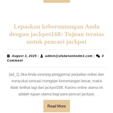
More
Lepaskan keberuntungan Anda
dengan jackpot168: Tujuan teratas
Lepaskan
untuk pencari jackpot
keberunt
Anda
August
admin@ufab
August 3, 2025
|
admin@ufabetunitedm3.com
|
0
3,
Comment
dengan
2025
jackpot16
[ad_1] Jika Anda seorang penggemar perjudian online dan
Tujuan
menyukai sensasi mengejar kemenangan besar, maka
teratas
tidak terlihat lagi dari jackpot168. Kasino online utama ini
untuk
adalah tujuan utama bagi para pencari jackpot,
pencari
Read
Read More
jackpot
More