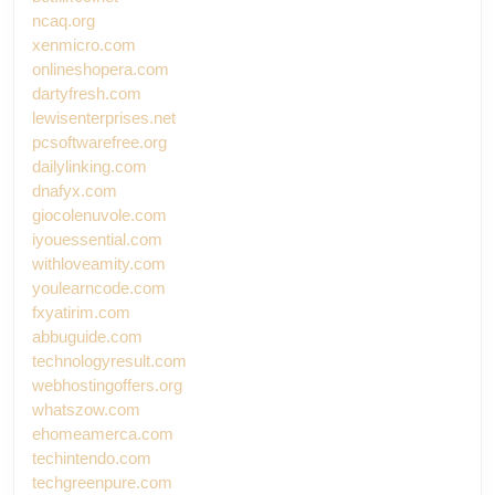
ncaq.org
xenmicro.com
onlineshopera.com
dartyfresh.com
lewisenterprises.net
pcsoftwarefree.org
dailylinking.com
dnafyx.com
giocolenuvole.com
iyouessential.com
withloveamity.com
youlearncode.com
fxyatirim.com
abbuguide.com
technologyresult.com
webhostingoffers.org
whatszow.com
ehomeamerca.com
techintendo.com
techgreenpure.com