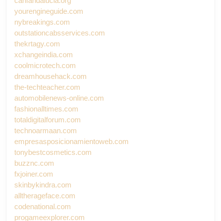
canfandalucia.org
yourengineguide.com
nybreakings.com
outstationcabsservices.com
thekrtagy.com
xchangeindia.com
coolmicrotech.com
dreamhousehack.com
the-techteacher.com
automobilenews-online.com
fashionalltimes.com
totaldigitalforum.com
technoarmaan.com
empresasposicionamientoweb.com
tonybestcosmetics.com
buzznc.com
fxjoiner.com
skinbykindra.com
alltherageface.com
codenational.com
progameexplorer.com