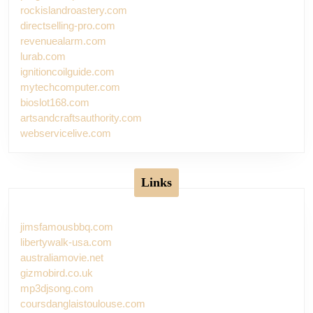
rockislandroastery.com
directselling-pro.com
revenuealarm.com
lurab.com
ignitioncoilguide.com
mytechcomputer.com
bioslot168.com
artsandcraftsauthority.com
webservicelive.com
Links
jimsfamousbbq.com
libertywalk-usa.com
australiamovie.net
gizmobird.co.uk
mp3djsong.com
coursdanglaistoulouse.com