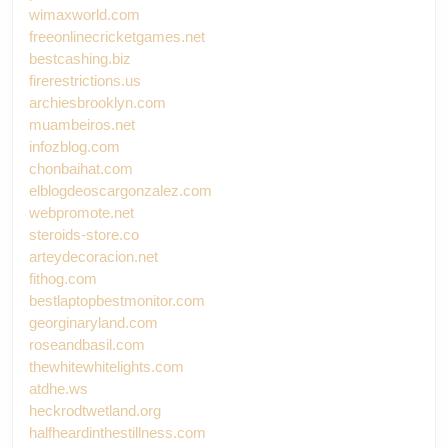
wimaxworld.com
freeonlinecricketgames.net
bestcashing.biz
firerestrictions.us
archiesbrooklyn.com
muambeiros.net
infozblog.com
chonbaihat.com
elblogdeoscargonzalez.com
webpromote.net
steroids-store.co
arteydecoracion.net
fithog.com
bestlaptopbestmonitor.com
georginaryland.com
roseandbasil.com
thewhitewhitelights.com
atdhe.ws
heckrodtwetland.org
halfheardinthestillness.com