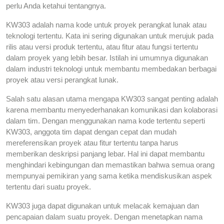
perlu Anda ketahui tentangnya.
KW303 adalah nama kode untuk proyek perangkat lunak atau
teknologi tertentu. Kata ini sering digunakan untuk merujuk pada
rilis atau versi produk tertentu, atau fitur atau fungsi tertentu
dalam proyek yang lebih besar. Istilah ini umumnya digunakan
dalam industri teknologi untuk membantu membedakan berbagai
proyek atau versi perangkat lunak.
Salah satu alasan utama mengapa KW303 sangat penting adalah
karena membantu menyederhanakan komunikasi dan kolaborasi
dalam tim. Dengan menggunakan nama kode tertentu seperti
KW303, anggota tim dapat dengan cepat dan mudah
mereferensikan proyek atau fitur tertentu tanpa harus
memberikan deskripsi panjang lebar. Hal ini dapat membantu
menghindari kebingungan dan memastikan bahwa semua orang
mempunyai pemikiran yang sama ketika mendiskusikan aspek
tertentu dari suatu proyek.
KW303 juga dapat digunakan untuk melacak kemajuan dan
pencapaian dalam suatu proyek. Dengan menetapkan nama