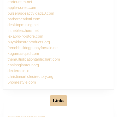
cartourism.net
apple-cores.com
pulserasdeactividad10.com
barbaracarlotti.com
desktopmining.net
inthebleachers.net
lexapro-rx-store.com
buyskincareproducts.org
frenchbulldogpuppyforsale.net
kogamasquid.com
themultiplicationtablechart.com
casinoglamour.org
dextercoin.io
christianarticledirectory.org
5homestyle.com
Links