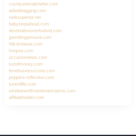
countyanimalshelter.com
adwebtagging.com
ranksuperior.net
babystepahead.com
destinationoverlooked.com
gamblingamount.com
hillclimbwax.com
hnopse.com
occasionnews.com
lustofmoney.com
timebusinesszone.com
peppers-reflection.com
tuneoflife.com
windowwellmaintenancepros.com
affiliateholder.com