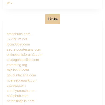
pkv
Links
stagehubs.com
1x2forum.net
login99bet.com
secretcourtesans.com
onlinebahisforum1.com
chicagoheadline.com
camming.org
rajalion88.com
goupuntacana.com
riversedgepark.com
zaseez.com
catchycrunch.com
nofaphub.com
nefertitingalls.com