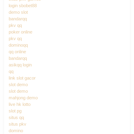
login sbobet88
demo slot
bandarqq
pkv qq
poker online
pkv qq
dominoqq
qq online
bandarqq
asikqq login
qq
link slot gacor
slot demo
slot demo
mahjong demo
live hk lotto
slot pg
situs qq
situs pkv
domino