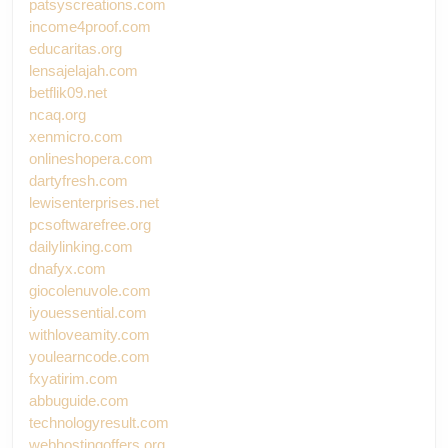
patsyscreations.com
income4proof.com
educaritas.org
lensajelajah.com
betflik09.net
ncaq.org
xenmicro.com
onlineshopera.com
dartyfresh.com
lewisenterprises.net
pcsoftwarefree.org
dailylinking.com
dnafyx.com
giocolenuvole.com
iyouessential.com
withloveamity.com
youlearncode.com
fxyatirim.com
abbuguide.com
technologyresult.com
webhostingoffers.org