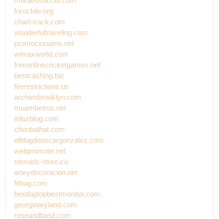
moraessoccer.com
forochile.org
chart-track.com
wonderfultraveling.com
promocioname.net
wimaxworld.com
freeonlinecricketgames.net
bestcashing.biz
firerestrictions.us
archiesbrooklyn.com
muambeiros.net
infozblog.com
chonbaihat.com
elblogdeoscargonzalez.com
webpromote.net
steroids-store.co
arteydecoracion.net
fithog.com
bestlaptopbestmonitor.com
georginaryland.com
roseandbasil.com