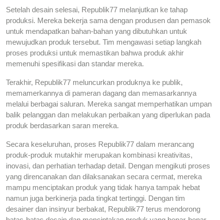
Setelah desain selesai, Republik77 melanjutkan ke tahap
produksi. Mereka bekerja sama dengan produsen dan pemasok
untuk mendapatkan bahan-bahan yang dibutuhkan untuk
mewujudkan produk tersebut. Tim mengawasi setiap langkah
proses produksi untuk memastikan bahwa produk akhir
memenuhi spesifikasi dan standar mereka.
Terakhir, Republik77 meluncurkan produknya ke publik,
memamerkannya di pameran dagang dan memasarkannya
melalui berbagai saluran. Mereka sangat memperhatikan umpan
balik pelanggan dan melakukan perbaikan yang diperlukan pada
produk berdasarkan saran mereka.
Secara keseluruhan, proses Republik77 dalam merancang
produk-produk mutakhir merupakan kombinasi kreativitas,
inovasi, dan perhatian terhadap detail. Dengan mengikuti proses
yang direncanakan dan dilaksanakan secara cermat, mereka
mampu menciptakan produk yang tidak hanya tampak hebat
namun juga berkinerja pada tingkat tertinggi. Dengan tim
desainer dan insinyur berbakat, Republik77 terus mendorong
batas-batas desain dan menciptakan produk yang benar-benar