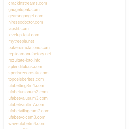
crackinstreams.com
gadgetspak.com
gearsngadget.com
hireseodoctor.com
lapsfit.com
levelup-fast.com
mytreepla.net
pokersimulations.com
replicamanufactory.net
rezultate-loto.info
splendifulous.com
sportsrecords4u.com
topceleberites.com
ufabetting8m4.com
ufabetunionum3.com
ufabetvalueum3.com
ufabetvaultm7.com
ufabetvillageum7.com
ufabetvoicem3.com
waveufabetm4.com