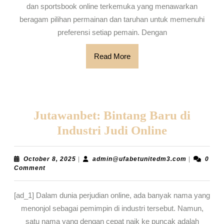
dan sportsbook online terkemuka yang menawarkan
beragam pilihan permainan dan taruhan untuk memenuhi
preferensi setiap pemain. Dengan
Read
Read More
More
Jutawanbet: Bintang Baru di
Jutawanbe
Industri Judi Online
Bintang
Baru
October
admin@ufa
October 8, 2025
|
admin@ufabetunitedm3.com
|
0
8,
Comment
di
2025
Industri
[ad_1] Dalam dunia perjudian online, ada banyak nama yang
Judi
menonjol sebagai pemimpin di industri tersebut. Namun,
Online
satu nama yang dengan cepat naik ke puncak adalah