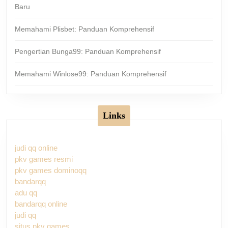
Baru
Memahami Plisbet: Panduan Komprehensif
Pengertian Bunga99: Panduan Komprehensif
Memahami Winlose99: Panduan Komprehensif
Links
judi qq online
pkv games resmi
pkv games dominoqq
bandarqq
adu qq
bandarqq online
judi qq
situs pkv games