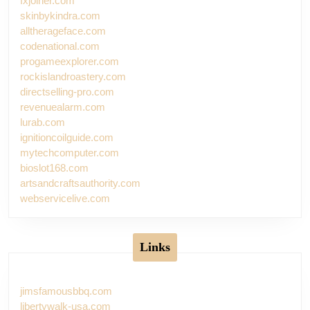
fxjoiner.com
skinbykindra.com
alltherageface.com
codenational.com
progameexplorer.com
rockislandroastery.com
directselling-pro.com
revenuealarm.com
lurab.com
ignitioncoilguide.com
mytechcomputer.com
bioslot168.com
artsandcraftsauthority.com
webservicelive.com
Links
jimsfamousbbq.com
libertywalk-usa.com