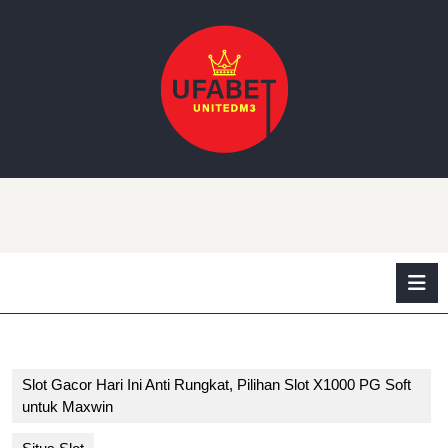
Skip
to
content
Skip
to
content
O
B
Slot Gacor Hari Ini Anti Rungkat, Pilihan Slot X1000 PG Soft
untuk Maxwin