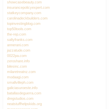
showcasebeauty.com
insurancepolicyexpert.com
statkeycompany.com
carolinadeckbuilders.com
topinvestingblog.com
top50tools.com
the-rep.com
saltyfranks.com
annerani.com
jazzatude.com
0022pa.com
zeroshare.info
bilesinc.com
milaretreatnz.com
modaagi.com
smallvilleph.com
galiciasuroeste.info
batallasdeguerra.com
dregstudios.com
neatstuffhelpskids.org