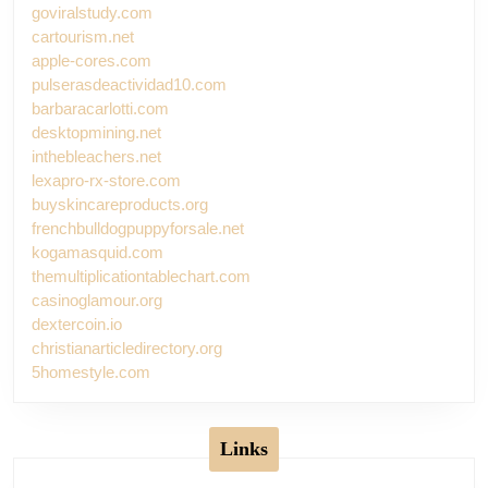
goviralstudy.com
cartourism.net
apple-cores.com
pulserasdeactividad10.com
barbaracarlotti.com
desktopmining.net
inthebleachers.net
lexapro-rx-store.com
buyskincareproducts.org
frenchbulldogpuppyforsale.net
kogamasquid.com
themultiplicationtablechart.com
casinoglamour.org
dextercoin.io
christianarticledirectory.org
5homestyle.com
Links