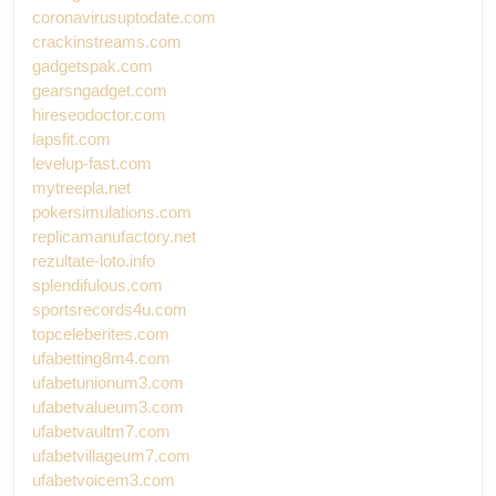
coronavirusuptodate.com
crackinstreams.com
gadgetspak.com
gearsngadget.com
hireseodoctor.com
lapsfit.com
levelup-fast.com
mytreepla.net
pokersimulations.com
replicamanufactory.net
rezultate-loto.info
splendifulous.com
sportsrecords4u.com
topceleberites.com
ufabetting8m4.com
ufabetunionum3.com
ufabetvalueum3.com
ufabetvaultm7.com
ufabetvillageum7.com
ufabetvoicem3.com