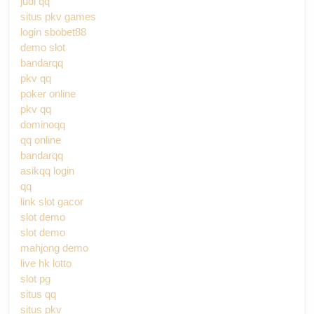
judi qq
situs pkv games
login sbobet88
demo slot
bandarqq
pkv qq
poker online
pkv qq
dominoqq
qq online
bandarqq
asikqq login
qq
link slot gacor
slot demo
slot demo
mahjong demo
live hk lotto
slot pg
situs qq
situs pkv