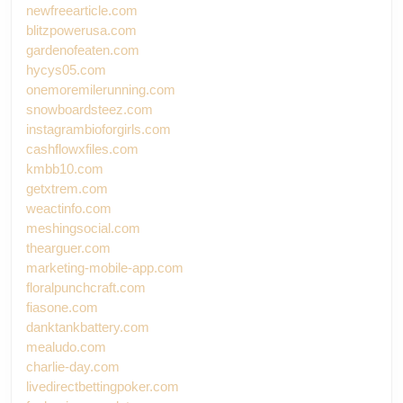
newfreearticle.com
blitzpowerusa.com
gardenofeaten.com
hycys05.com
onemoremilerunning.com
snowboardsteez.com
instagrambioforgirls.com
cashflowxfiles.com
kmbb10.com
getxtrem.com
weactinfo.com
meshingsocial.com
thearguer.com
marketing-mobile-app.com
floralpunchcraft.com
fiasone.com
danktankbattery.com
mealudo.com
charlie-day.com
livedirectbettingpoker.com