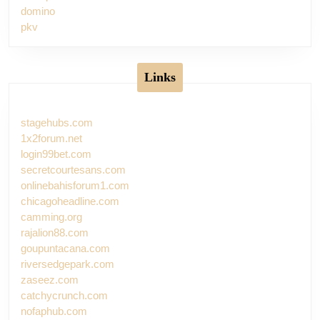
domino
pkv
Links
stagehubs.com
1x2forum.net
login99bet.com
secretcourtesans.com
onlinebahisforum1.com
chicagoheadline.com
camming.org
rajalion88.com
goupuntacana.com
riversedgepark.com
zaseez.com
catchycrunch.com
nofaphub.com