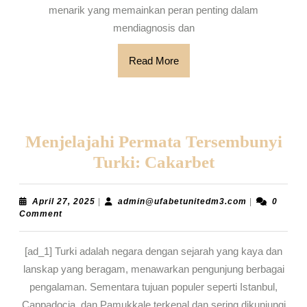
Hemat138
menarik yang memainkan peran penting dalam
mendiagnosis dan
Read
Read More
More
Menjelajahi Permata Tersembunyi
Menjelajahi
Turki: Cakarbet
Permata
Tersembuny
April
admin@ufabe
April 27, 2025
|
admin@ufabetunitedm3.com
|
0
27,
Comment
Turki:
2025
Cakarbet
[ad_1] Turki adalah negara dengan sejarah yang kaya dan
lanskap yang beragam, menawarkan pengunjung berbagai
pengalaman. Sementara tujuan populer seperti Istanbul,
Cappadocia, dan Pamukkale terkenal dan sering dikunjungi