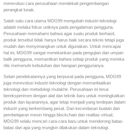
merevolusi cara perusahaan mendekati pengembangan
perangkat lunak.
Salah satu cara utama MDG99 mengubah industri teknologi
adalah melalui fokus uniknya pada pengalaman pengguna.
Perusahaan memahami bahwa agar suatu produk berhasil,
produk tersebut tidak hanya harus baik secara teknis tetapi juga
mudah dan menyenangkan untuk digunakan. Untuk mencapai
hal ini, MDG99 sangat menekankan pada pengujian dan umpan
balik pengguna, memastikan bahwa setiap produk yang mereka
rilis memenuhi kebutuhan dan harapan penggunanya.
Selain pendekatannya yang berpusat pada pengguna, MDG99
juga merevolusi industri teknologi dengan memanfaatkan
teknologi dan metodologi mutakhir. Perusahaan ini terus
bereksperimen dengan alat dan teknik baru untuk meningkatkan
produk dan layanannya, agar tetap menjadi yang terdepan dalam
industri yang berkembang pesat. Dari kecerdasan buatan dan
pembelajaran mesin hingga blockchain dan realitas virtual,
MDG99 selalu mencari cara-cara baru untuk mendorong batas-
batas dari apa yang mungkin dilakukan dalam teknologi.