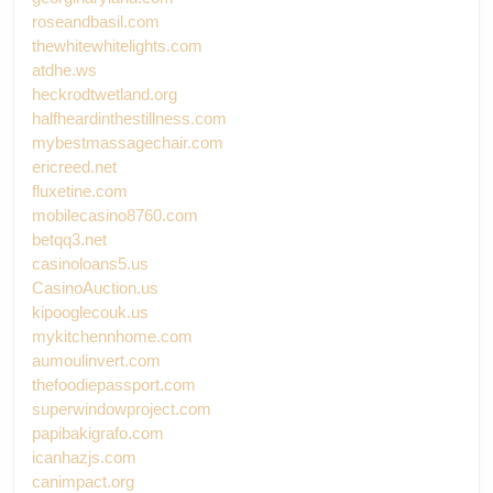
roseandbasil.com
thewhitewhitelights.com
atdhe.ws
heckrodtwetland.org
halfheardinthestillness.com
mybestmassagechair.com
ericreed.net
fluxetine.com
mobilecasino8760.com
betqq3.net
casinoloans5.us
CasinoAuction.us
kipooglecouk.us
mykitchennhome.com
aumoulinvert.com
thefoodiepassport.com
superwindowproject.com
papibakigrafo.com
icanhazjs.com
canimpact.org