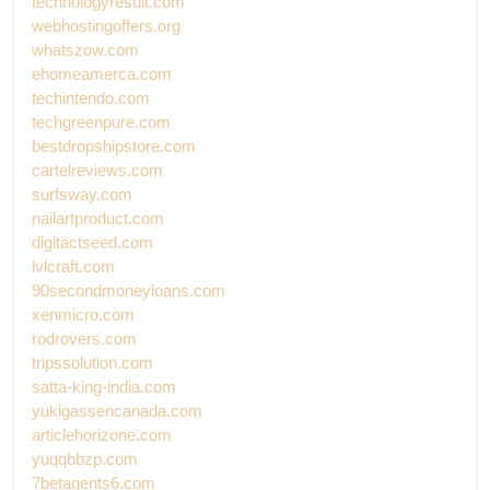
technologyresult.com
webhostingoffers.org
whatszow.com
ehomeamerca.com
techintendo.com
techgreenpure.com
bestdropshipstore.com
cartelreviews.com
surfsway.com
nailartproduct.com
digitactseed.com
lvlcraft.com
90secondmoneyloans.com
xenmicro.com
rodrovers.com
tripssolution.com
satta-king-india.com
yukigassencanada.com
articlehorizone.com
yuqqbbzp.com
7betagents6.com