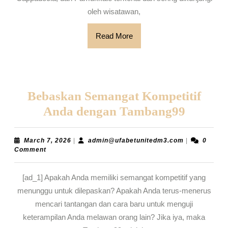
oleh wisatawan,
Read
Read More
More
Bebaskan Semangat Kompetitif
Bebask
Anda dengan Tambang99
Semang
Kompeti
March
admin@ufabe
March 7, 2026
|
admin@ufabetunitedm3.com
|
0
7,
Comment
Anda
2026
dengan
[ad_1] Apakah Anda memiliki semangat kompetitif yang
Tamba
menunggu untuk dilepaskan? Apakah Anda terus-menerus
mencari tantangan dan cara baru untuk menguji
keterampilan Anda melawan orang lain? Jika iya, maka