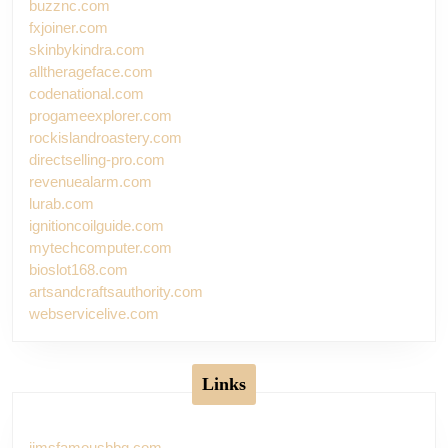
buzznc.com
fxjoiner.com
skinbykindra.com
alltherageface.com
codenational.com
progameexplorer.com
rockislandroastery.com
directselling-pro.com
revenuealarm.com
lurab.com
ignitioncoilguide.com
mytechcomputer.com
bioslot168.com
artsandcraftsauthority.com
webservicelive.com
Links
jimsfamousbbq.com