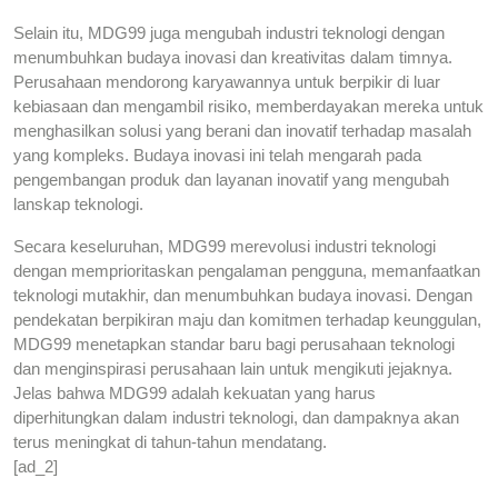
Selain itu, MDG99 juga mengubah industri teknologi dengan
menumbuhkan budaya inovasi dan kreativitas dalam timnya.
Perusahaan mendorong karyawannya untuk berpikir di luar
kebiasaan dan mengambil risiko, memberdayakan mereka untuk
menghasilkan solusi yang berani dan inovatif terhadap masalah
yang kompleks. Budaya inovasi ini telah mengarah pada
pengembangan produk dan layanan inovatif yang mengubah
lanskap teknologi.
Secara keseluruhan, MDG99 merevolusi industri teknologi
dengan memprioritaskan pengalaman pengguna, memanfaatkan
teknologi mutakhir, dan menumbuhkan budaya inovasi. Dengan
pendekatan berpikiran maju dan komitmen terhadap keunggulan,
MDG99 menetapkan standar baru bagi perusahaan teknologi
dan menginspirasi perusahaan lain untuk mengikuti jejaknya.
Jelas bahwa MDG99 adalah kekuatan yang harus
diperhitungkan dalam industri teknologi, dan dampaknya akan
terus meningkat di tahun-tahun mendatang.
[ad_2]