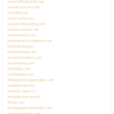
neatstuffhelpskids.org
moraessoccer.com
forochile.org
chart-track.com
wonderfultraveling.com
promocioname.net
wimaxworld.com
freeonlinecricketgames.net
bestcashing.biz
firerestrictions.us
archiesbrooklyn.com
muambeiros.net
infozblog.com
chonbaihat.com
elblogdeoscargonzalez.com
webpromote.net
steroids-store.co
arteydecoracion.net
fithog.com
bestlaptopbestmonitor.com
georginaryland.com