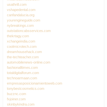
usathrill.com
vshapedental.com
canfandalucia.org
yourengineguide.com
nybreakings.com
outstationcabsservices.com
thekrtagy.com
xchangeindia.com
coolmicrotech.com
dreamhousehack.com
the-techteacher.com
automobilenews-online.com
fashionalltimes.com
totaldigitalforum.com
technoarmaan.com
empresasposicionamientoweb.com
tonybestcosmetics.com
buzznc.com
fxjoiner.com
skinbykindra.com