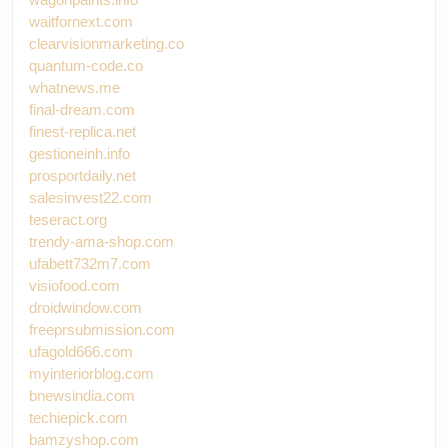
waitfornext.com
clearvisionmarketing.co
quantum-code.co
whatnews.me
final-dream.com
finest-replica.net
gestioneinh.info
prosportdaily.net
salesinvest22.com
teseract.org
trendy-ama-shop.com
ufabett732m7.com
visiofood.com
droidwindow.com
freeprsubmission.com
ufagold666.com
myinteriorblog.com
bnewsindia.com
techiepick.com
bamzyshop.com