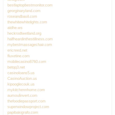
bestlaptopbestmonitor.com
georginaryland.com
roseandbasil.com
thewhitewhitelights.com
atdhe.ws
heckrodtwetland.org
halfheardinthestillness.com
mybestmassagechair.com
ericreed.net
fluxetine.com
mobilecasino8760.com
betqq3.net
casinoloans5.us
CasinoAuction.us
kipooglecouk.us
mykitchennhome.com
aumoulinvert.com
thefoodiepassport.com
superwindowproject.com
papibakigrafo.com