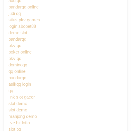
adu qq
bandarqq online
judi qq
situs pkv games
login sbobet88
demo slot
bandarqq
pkv qq
poker online
pkv qq
dominoqq
qq online
bandarqq
asikqq login
qq
link slot gacor
slot demo
slot demo
mahjong demo
live hk lotto
slot pg