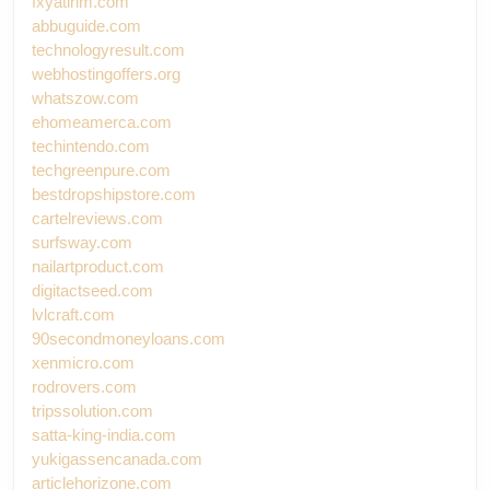
fxyatirim.com
abbuguide.com
technologyresult.com
webhostingoffers.org
whatszow.com
ehomeamerca.com
techintendo.com
techgreenpure.com
bestdropshipstore.com
cartelreviews.com
surfsway.com
nailartproduct.com
digitactseed.com
lvlcraft.com
90secondmoneyloans.com
xenmicro.com
rodrovers.com
tripssolution.com
satta-king-india.com
yukigassencanada.com
articlehorizone.com