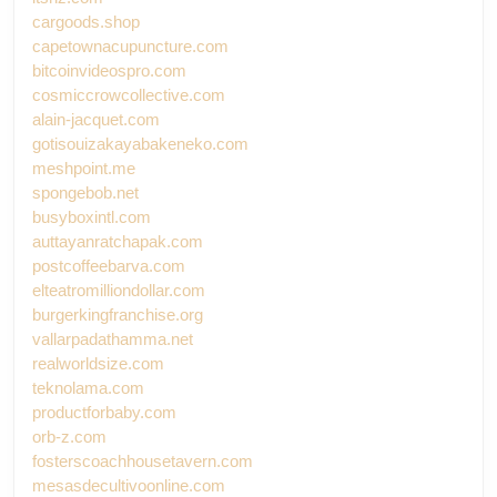
cargoods.shop
capetownacupuncture.com
bitcoinvideospro.com
cosmiccrowcollective.com
alain-jacquet.com
gotisouizakayabakeneko.com
meshpoint.me
spongebob.net
busyboxintl.com
auttayanratchapak.com
postcoffeebarva.com
elteatromilliondollar.com
burgerkingfranchise.org
vallarpadathamma.net
realworldsize.com
teknolama.com
productforbaby.com
orb-z.com
fosterscoachhousetavern.com
mesasdecultivoonline.com