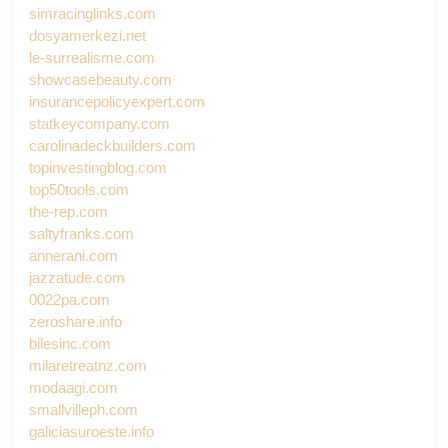
simracinglinks.com
dosyamerkezi.net
le-surrealisme.com
showcasebeauty.com
insurancepolicyexpert.com
statkeycompany.com
carolinadeckbuilders.com
topinvestingblog.com
top50tools.com
the-rep.com
saltyfranks.com
annerani.com
jazzatude.com
0022pa.com
zeroshare.info
bilesinc.com
milaretreatnz.com
modaagi.com
smallvilleph.com
galiciasuroeste.info