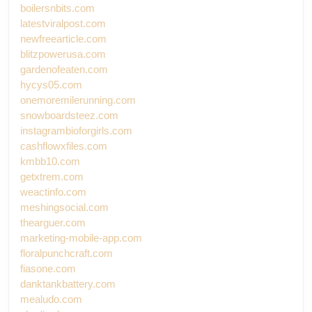
boilersnbits.com
latestviralpost.com
newfreearticle.com
blitzpowerusa.com
gardenofeaten.com
hycys05.com
onemoremilerunning.com
snowboardsteez.com
instagrambioforgirls.com
cashflowxfiles.com
kmbb10.com
getxtrem.com
weactinfo.com
meshingsocial.com
thearguer.com
marketing-mobile-app.com
floralpunchcraft.com
fiasone.com
danktankbattery.com
mealudo.com