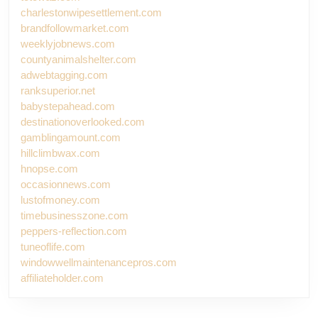
charlestonwipesettlement.com
brandfollowmarket.com
weeklyjobnews.com
countyanimalshelter.com
adwebtagging.com
ranksuperior.net
babystepahead.com
destinationoverlooked.com
gamblingamount.com
hillclimbwax.com
hnopse.com
occasionnews.com
lustofmoney.com
timebusinesszone.com
peppers-reflection.com
tuneoflife.com
windowwellmaintenancepros.com
affiliateholder.com