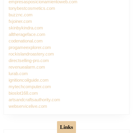
empresasposicionamientoweb.com
tonybestcosmetics.com
buzznc.com
fxjoiner.com
skinbykindra.com
alltherageface.com
codenational.com
progameexplorer.com
rockislandroastery.com
directselling-pro.com
revenuealarm.com
lurab.com
ignitioncoilguide.com
mytechcomputer.com
bioslot168.com
artsandcraftsauthority.com
webservicelive.com
Links