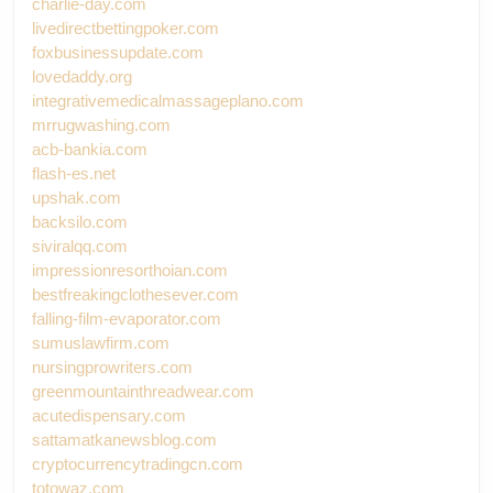
charlie-day.com
livedirectbettingpoker.com
foxbusinessupdate.com
lovedaddy.org
integrativemedicalmassageplano.com
mrrugwashing.com
acb-bankia.com
flash-es.net
upshak.com
backsilo.com
siviralqq.com
impressionresorthoian.com
bestfreakingclothesever.com
falling-film-evaporator.com
sumuslawfirm.com
nursingprowriters.com
greenmountainthreadwear.com
acutedispensary.com
sattamatkanewsblog.com
cryptocurrencytradingcn.com
totowaz.com