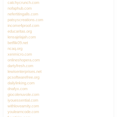
catchycrunch.com
nofaphub.com
nefertitingalls.com
patsyscreations.com
income4proof.com
educaritas.org
lensajelajah.com
betflik09.net
ncaq.org
xenmicro.com
onlineshopera.com
dartyfresh.com
lewisenterprises.net
pcsoftwarefree.org
dailylinking.com
dnafyx.com
giocolenuvole.com
iyouessential.com
withloveamity.com
youlearncode.com