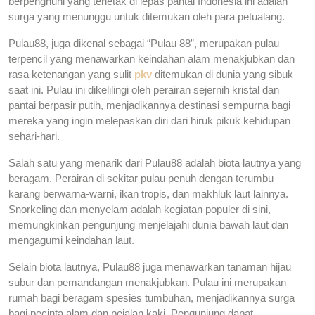
berpenghuni yang terletak di lepas pantai Indonesia ini adalah
surga yang menunggu untuk ditemukan oleh para petualang.
Pulau88, juga dikenal sebagai “Pulau 88”, merupakan pulau
terpencil yang menawarkan keindahan alam menakjubkan dan
rasa ketenangan yang sulit
pkv
ditemukan di dunia yang sibuk
saat ini. Pulau ini dikelilingi oleh perairan sejernih kristal dan
pantai berpasir putih, menjadikannya destinasi sempurna bagi
mereka yang ingin melepaskan diri dari hiruk pikuk kehidupan
sehari-hari.
Salah satu yang menarik dari Pulau88 adalah biota lautnya yang
beragam. Perairan di sekitar pulau penuh dengan terumbu
karang berwarna-warni, ikan tropis, dan makhluk laut lainnya.
Snorkeling dan menyelam adalah kegiatan populer di sini,
memungkinkan pengunjung menjelajahi dunia bawah laut dan
mengagumi keindahan laut.
Selain biota lautnya, Pulau88 juga menawarkan tanaman hijau
subur dan pemandangan menakjubkan. Pulau ini merupakan
rumah bagi beragam spesies tumbuhan, menjadikannya surga
bagi pecinta alam dan pejalan kaki. Pengunjung dapat