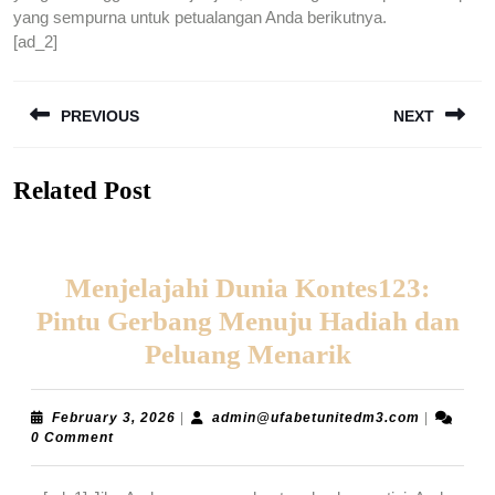
yang sempurna untuk petualangan Anda berikutnya.
[ad_2]
Post
PREVIOUS
NEXT
navigation
Previous
Next
Related Post
post:
post:
Menjelajahi Dunia Kontes123:
Pintu Gerbang Menuju Hadiah dan
Menjelajahi
Peluang Menarik
Dunia
Kontes123:
February
admin@uf
February 3, 2026
|
admin@ufabetunitedm3.com
|
3,
0 Comment
Pintu
2026
Gerbang