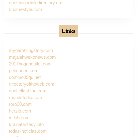
christianarticledirectory.org
5homestyle.com
Links
mygamblingstory.com
majalahwekonews.com
2017hoganoutlet.com
pelmanec.com
domino99qq.net
directoryoftheweb.com
donttellashton.com
rush3studio.com
roro90.com
herzio.com
in-hi5.com
krainafantasy.info
todas-noticias.com