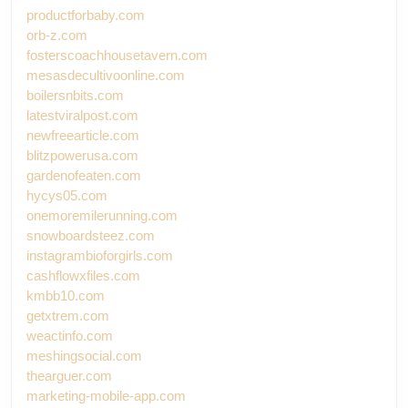
productforbaby.com
orb-z.com
fosterscoachhousetavern.com
mesasdecultivoonline.com
boilersnbits.com
latestviralpost.com
newfreearticle.com
blitzpowerusa.com
gardenofeaten.com
hycys05.com
onemoremilerunning.com
snowboardsteez.com
instagrambioforgirls.com
cashflowxfiles.com
kmbb10.com
getxtrem.com
weactinfo.com
meshingsocial.com
thearguer.com
marketing-mobile-app.com