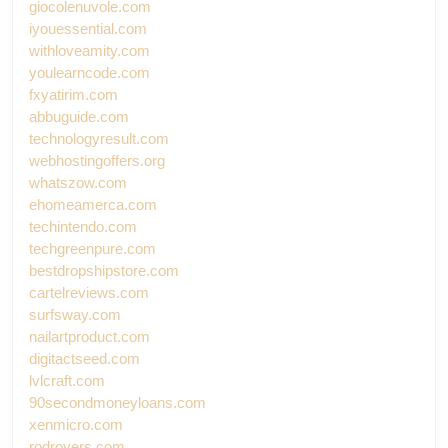
giocolenuvole.com
iyouessential.com
withloveamity.com
youlearncode.com
fxyatirim.com
abbuguide.com
technologyresult.com
webhostingoffers.org
whatszow.com
ehomeamerca.com
techintendo.com
techgreenpure.com
bestdropshipstore.com
cartelreviews.com
surfsway.com
nailartproduct.com
digitactseed.com
lvlcraft.com
90secondmoneyloans.com
xenmicro.com
rodrovers.com