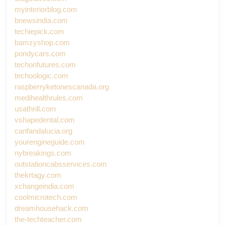
myinteriorblog.com
bnewsindia.com
techiepick.com
bamzyshop.com
pondycars.com
techonfutures.com
techoologic.com
raspberryketonescanada.org
medihealthrules.com
usathrill.com
vshapedental.com
canfandalucia.org
yourengineguide.com
nybreakings.com
outstationcabsservices.com
thekrtagy.com
xchangeindia.com
coolmicrotech.com
dreamhousehack.com
the-techteacher.com