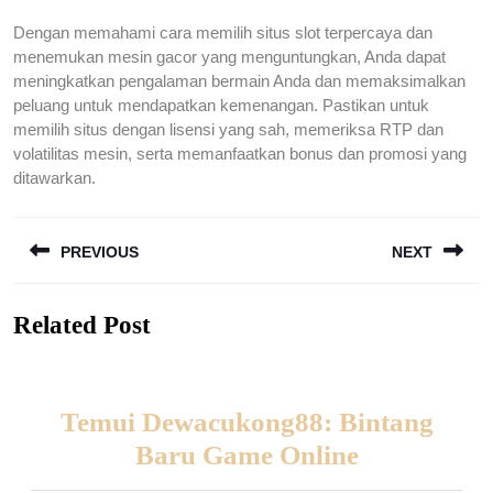
Dengan memahami cara memilih situs slot terpercaya dan
menemukan mesin gacor yang menguntungkan, Anda dapat
meningkatkan pengalaman bermain Anda dan memaksimalkan
peluang untuk mendapatkan kemenangan. Pastikan untuk
memilih situs dengan lisensi yang sah, memeriksa RTP dan
volatilitas mesin, serta memanfaatkan bonus dan promosi yang
ditawarkan.
Post
PREVIOUS
NEXT
navigation
Previous
Next
Related Post
post:
post:
Temui Dewacukong88: Bintang
Temui
Baru Game Online
Dewacukon