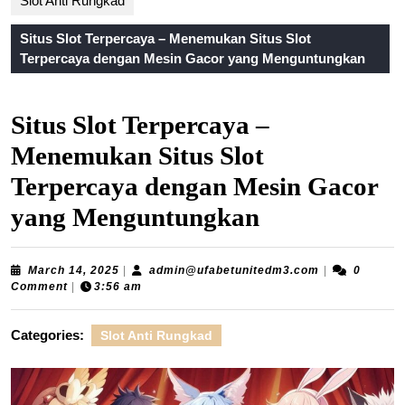
Slot Anti Rungkad
Situs Slot Terpercaya – Menemukan Situs Slot
Terpercaya dengan Mesin Gacor yang Menguntungkan
Situs Slot Terpercaya –
Menemukan Situs Slot
Terpercaya dengan Mesin Gacor
yang Menguntungkan
March
admin@ufabet
March 14, 2025
|
admin@ufabetunitedm3.com
|
0
14,
Comment
|
3:56 am
2025
Categories:
Slot Anti Rungkad