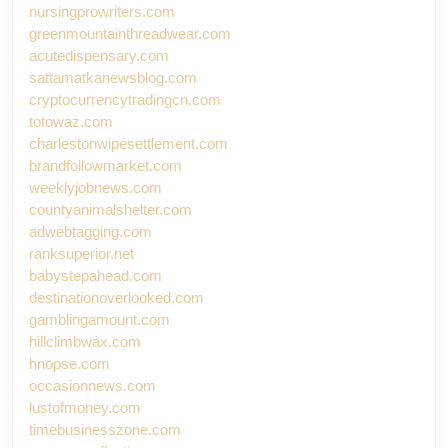
nursingprowriters.com
greenmountainthreadwear.com
acutedispensary.com
sattamatkanewsblog.com
cryptocurrencytradingcn.com
totowaz.com
charlestonwipesettlement.com
brandfollowmarket.com
weeklyjobnews.com
countyanimalshelter.com
adwebtagging.com
ranksuperior.net
babystepahead.com
destinationoverlooked.com
gamblingamount.com
hillclimbwax.com
hnopse.com
occasionnews.com
lustofmoney.com
timebusinesszone.com