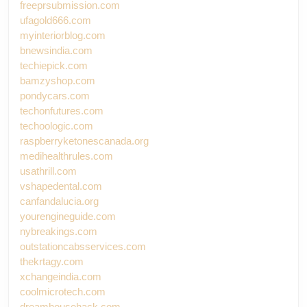
freeprsubmission.com
ufagold666.com
myinteriorblog.com
bnewsindia.com
techiepick.com
bamzyshop.com
pondycars.com
techonfutures.com
techoologic.com
raspberryketonescanada.org
medihealthrules.com
usathrill.com
vshapedental.com
canfandalucia.org
yourengineguide.com
nybreakings.com
outstationcabsservices.com
thekrtagy.com
xchangeindia.com
coolmicrotech.com
dreamhousehack.com