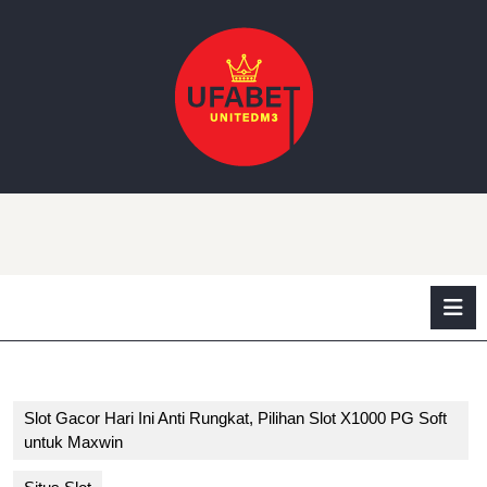
Skip
to
content
Skip
to
content
O
B
Slot Gacor Hari Ini Anti Rungkat, Pilihan Slot X1000 PG Soft
untuk Maxwin