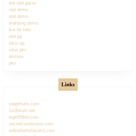
link slot gacor
slot demo
slot demo
mahjong demo
live hk lotto
slot pg
situs qq
situs pkv
domino
pkv
Links
stagehubs.com
1x2forum.net
login99bet.com
secretcourtesans.com
onlinebahisforum1.com