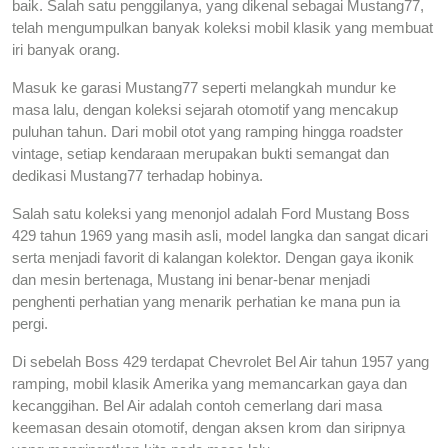
baik. Salah satu penggilanya, yang dikenal sebagai Mustang77,
telah mengumpulkan banyak koleksi mobil klasik yang membuat
iri banyak orang.
Masuk ke garasi Mustang77 seperti melangkah mundur ke
masa lalu, dengan koleksi sejarah otomotif yang mencakup
puluhan tahun. Dari mobil otot yang ramping hingga roadster
vintage, setiap kendaraan merupakan bukti semangat dan
dedikasi Mustang77 terhadap hobinya.
Salah satu koleksi yang menonjol adalah Ford Mustang Boss
429 tahun 1969 yang masih asli, model langka dan sangat dicari
serta menjadi favorit di kalangan kolektor. Dengan gaya ikonik
dan mesin bertenaga, Mustang ini benar-benar menjadi
penghenti perhatian yang menarik perhatian ke mana pun ia
pergi.
Di sebelah Boss 429 terdapat Chevrolet Bel Air tahun 1957 yang
ramping, mobil klasik Amerika yang memancarkan gaya dan
kecanggihan. Bel Air adalah contoh cemerlang dari masa
keemasan desain otomotif, dengan aksen krom dan siripnya