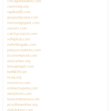
chicagoheadline.com
camming.org
rajalion88.com
goupuntacana.com
riversedgepark.com
zaseez.com
catchycrunch.com
nofaphub.com
nefertitingalls.com
patsyscreations.com
income4proof.com
educaritas.org
lensajelajah.com
betflik09.net
ncaq.org
xenmicro.com
onlineshopera.com
dartyfresh.com
lewisenterprises.net
pcsoftwarefree.org
dailylinking.com