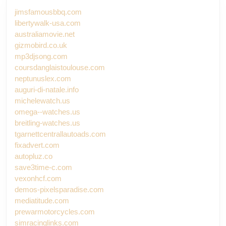
jimsfamousbbq.com
libertywalk-usa.com
australiamovie.net
gizmobird.co.uk
mp3djsong.com
coursdanglaistoulouse.com
neptunuslex.com
auguri-di-natale.info
michelewatch.us
omega--watches.us
breitling-watches.us
tgarnettcentrallautoads.com
fixadvert.com
autopluz.co
save3time-c.com
vexonhcf.com
demos-pixelsparadise.com
mediatitude.com
prewarmotorcycles.com
simracinglinks.com