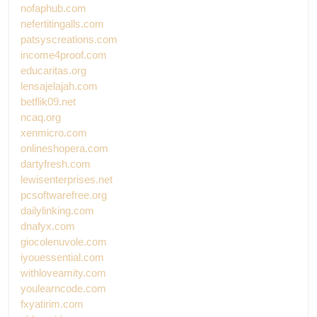
nofaphub.com
nefertitingalls.com
patsyscreations.com
income4proof.com
educaritas.org
lensajelajah.com
betflik09.net
ncaq.org
xenmicro.com
onlineshopera.com
dartyfresh.com
lewisenterprises.net
pcsoftwarefree.org
dailylinking.com
dnafyx.com
giocolenuvole.com
iyouessential.com
withloveamity.com
youlearncode.com
fxyatirim.com