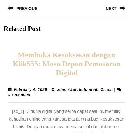
Post
PREVIOUS
NEXT
navigation
Previous
Next
Related Post
post:
post:
Membuka Kesuksesan dengan
Klik555: Masa Depan Pemasaran
Membuka
Digital
Kesuksesan
dengan
February
admin@uf
February 4, 2026
|
admin@ufabetunitedm3.com
|
4,
0 Comment
Klik555:
2026
Masa
[ad_1] Di dunia digital yang serba cepat saat ini, memiliki
Depan
kehadiran online yang kuat sangat penting bagi kesuksesan
Pemasaran
bisnis. Dengan munculnya media sosial dan platform e-