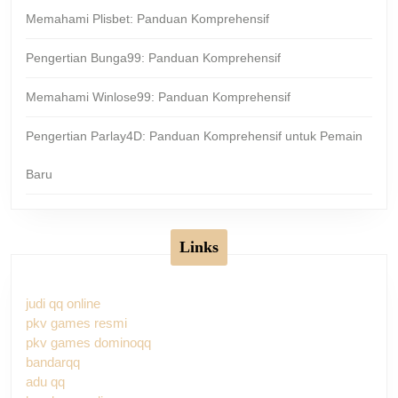
Memahami Plisbet: Panduan Komprehensif
Pengertian Bunga99: Panduan Komprehensif
Memahami Winlose99: Panduan Komprehensif
Pengertian Parlay4D: Panduan Komprehensif untuk Pemain
Baru
Links
judi qq online
pkv games resmi
pkv games dominoqq
bandarqq
adu qq