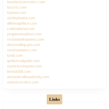
tonybestcosmetics.com
buzznc.com
fxjoiner.com
skinbykindra.com
alltherageface.com
codenational.com
progameexplorer.com
rockislandroastery.com
directselling-pro.com
revenuealarm.com
lurab.com
ignitioncoilguide.com
mytechcomputer.com
bioslot168.com
artsandcraftsauthority.com
webservicelive.com
Links