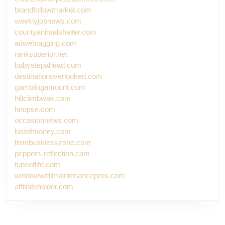
brandfollowmarket.com
weeklyjobnews.com
countyanimalshelter.com
adwebtagging.com
ranksuperior.net
babystepahead.com
destinationoverlooked.com
gamblingamount.com
hillclimbwax.com
hnopse.com
occasionnews.com
lustofmoney.com
timebusinesszone.com
peppers-reflection.com
tuneoflife.com
windowwellmaintenancepros.com
affiliateholder.com