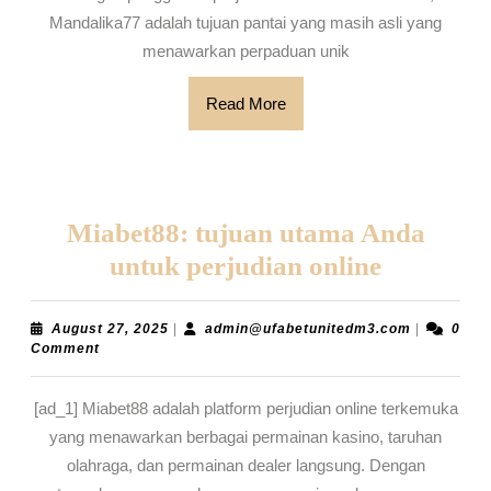
dikunjungi
Mandalika77 adalah tujuan pantai yang masih asli yang
menawarkan perpaduan unik
untuk
penggemar
Read
Read More
perjalanan
More
Miabet88: tujuan utama Anda
Miabet88
untuk perjudian online
tujuan
utama
August
admin@ufa
August 27, 2025
|
admin@ufabetunitedm3.com
|
0
27,
Comment
Anda
2025
untuk
[ad_1] Miabet88 adalah platform perjudian online terkemuka
perjudia
yang menawarkan berbagai permainan kasino, taruhan
online
olahraga, dan permainan dealer langsung. Dengan