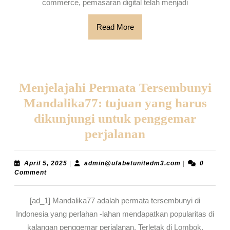
Digital
commerce, pemasaran digital telah menjadi
Read
Read More
More
Menjelajahi Permata Tersembunyi
Mandalika77: tujuan yang harus
dikunjungi untuk penggemar
Menjelajahi
perjalanan
Permata
Tersembunyi
April
admin@ufabet
April 5, 2025
|
admin@ufabetunitedm3.com
|
0
5,
Comment
Mandalika77:
2025
tujuan
[ad_1] Mandalika77 adalah permata tersembunyi di
yang
Indonesia yang perlahan -lahan mendapatkan popularitas di
harus
kalangan penggemar perjalanan. Terletak di Lombok,