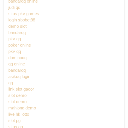
bandarqq online
judi qq
situs pkv games
login sbobet88
demo slot
bandarqq
pkv qq
poker online
pkv qq
dominoqq
qq online
bandarqq
asikqq login
qq
link slot gacor
slot demo
slot demo
mahjong demo
live hk lotto
slot pg
situs qq