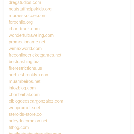
dregstudios.com
neatstuffhelpskids.org
moraessoccer.com
forochile.org
chart-track.com
wonderfultraveling.com
promocioname.net
wimaxworld.com
freeonlinecricketgames.net
bestcashing.biz
firerestrictions.us
archiesbrooklyn.com
muambeiros.net
infozblog.com
chonbaihat.com
elblogdeoscargonzalez.com
webpromote.net
steroids-store.co
arteydecoracion.net
fithog.com
bestlaptopbestmonitor.com