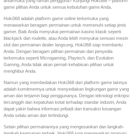
antarmuka yang ramah pengguna? Kunjungi Hoki368 – platform
game pilihan Anda untuk semua kebutuhan game Anda.
Hoki368 adalah platform game online terkemuka yang
menawarkan beragam permainan untuk memenuhi setiap jenis
gamer. Baik Anda menyukai permainan kasino klasik seperti
blackjack dan roulette, atau Anda lebih menyukai sensasi mesin
slot dan permainan dealer langsung, Hoki368 siap membantu
Anda. Dengan beragam pilihan permainan dari penyedia
terkemuka seperti Microgaming, Playtech, dan Evolution
Gaming, Anda tidak akan pernah kehabisan pilihan untuk
menghibur Anda.
Namun yang membedakan Hoki368 dari platform game lainnya
adalah komitmennya untuk menyediakan lingkungan game yang
aman dan terjamin bagi penggunanya. Dengan teknologi enkripsi
tercanggih dan kepatuhan ketat terhadap standar industri, Anda
dapat yakin bahwa informasi pribadi dan transaksi keuangan
Anda selalu aman dan terlindungi.
Selain pilihan permainannya yang mengesankan dan langkah-
langkah keamanan terbaik, Hoki368 juga menawarkan promosi