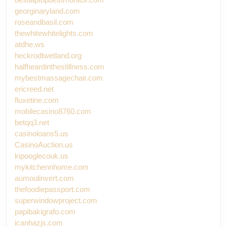
georginaryland.com
roseandbasil.com
thewhitewhitelights.com
atdhe.ws
heckrodtwetland.org
halfheardinthestillness.com
mybestmassagechair.com
ericreed.net
fluxetine.com
mobilecasino8760.com
betqq3.net
casinoloans5.us
CasinoAuction.us
kipooglecouk.us
mykitchennhome.com
aumoulinvert.com
thefoodiepassport.com
superwindowproject.com
papibakigrafo.com
icanhazjs.com