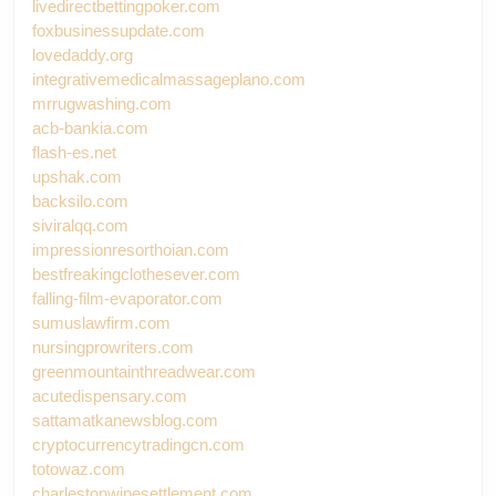
livedirectbettingpoker.com
foxbusinessupdate.com
lovedaddy.org
integrativemedicalmassageplano.com
mrrugwashing.com
acb-bankia.com
flash-es.net
upshak.com
backsilo.com
siviralqq.com
impressionresorthoian.com
bestfreakingclothesever.com
falling-film-evaporator.com
sumuslawfirm.com
nursingprowriters.com
greenmountainthreadwear.com
acutedispensary.com
sattamatkanewsblog.com
cryptocurrencytradingcn.com
totowaz.com
charlestonwipesettlement.com