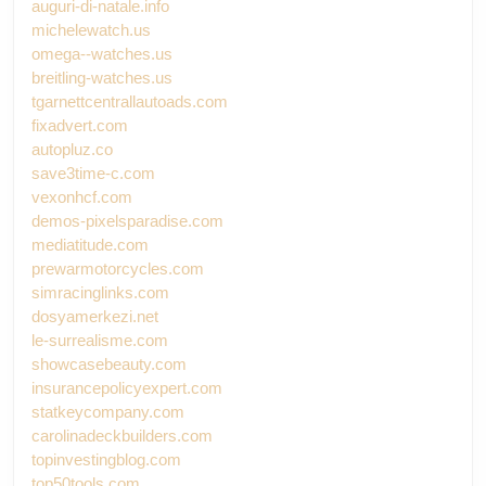
auguri-di-natale.info
michelewatch.us
omega--watches.us
breitling-watches.us
tgarnettcentrallautoads.com
fixadvert.com
autopluz.co
save3time-c.com
vexonhcf.com
demos-pixelsparadise.com
mediatitude.com
prewarmotorcycles.com
simracinglinks.com
dosyamerkezi.net
le-surrealisme.com
showcasebeauty.com
insurancepolicyexpert.com
statkeycompany.com
carolinadeckbuilders.com
topinvestingblog.com
top50tools.com