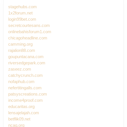
stagehubs.com
1x2forum.net
login99bet.com
secretcourtesans.com
onlinebahisforum1.com
chicagoheadline.com
camming.org
rajalion88.com
goupuntacana.com
riversedgepark.com
zaseez.com
catchycrunch.com
nofaphub.com
nefertitingalls.com
patsyscreations.com
income4proof.com
educaritas.org
lensajelajah.com
betflik09.net
ncaq.org