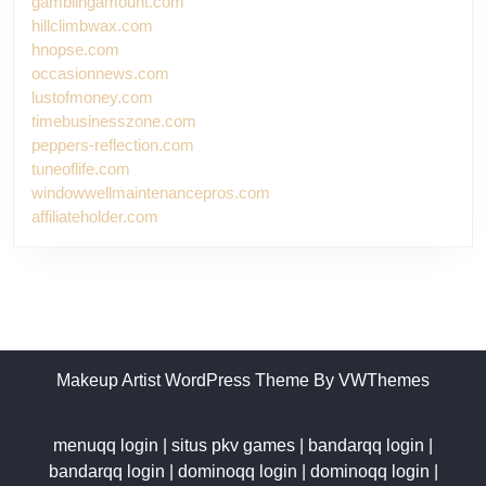
gamblingamount.com
hillclimbwax.com
hnopse.com
occasionnews.com
lustofmoney.com
timebusinesszone.com
peppers-reflection.com
tuneoflife.com
windowwellmaintenancepros.com
affiliateholder.com
Makeup Artist WordPress Theme
By VWThemes
menuqq login
|
situs pkv games
|
bandarqq login
|
bandarqq login
|
dominoqq login
|
dominoqq login
|