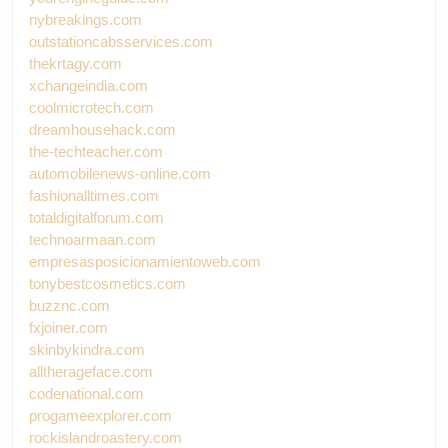
nybreakings.com
outstationcabsservices.com
thekrtagy.com
xchangeindia.com
coolmicrotech.com
dreamhousehack.com
the-techteacher.com
automobilenews-online.com
fashionalltimes.com
totaldigitalforum.com
technoarmaan.com
empresasposicionamientoweb.com
tonybestcosmetics.com
buzznc.com
fxjoiner.com
skinbykindra.com
alltherageface.com
codenational.com
progameexplorer.com
rockislandroastery.com