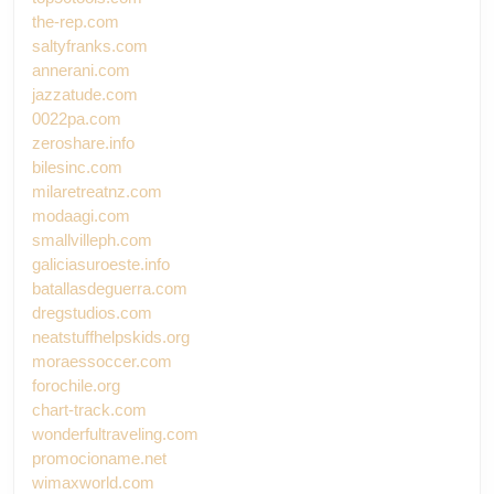
the-rep.com
saltyfranks.com
annerani.com
jazzatude.com
0022pa.com
zeroshare.info
bilesinc.com
milaretreatnz.com
modaagi.com
smallvilleph.com
galiciasuroeste.info
batallasdeguerra.com
dregstudios.com
neatstuffhelpskids.org
moraessoccer.com
forochile.org
chart-track.com
wonderfultraveling.com
promocioname.net
wimaxworld.com