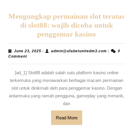
Mengungkap permainan slot teratas
di slot88: wajib dicoba untuk
Mengungk
penggemar kasino
permainan
slot
June
admin@ufabe
June 23, 2025
|
admin@ufabetunitedm3.com
|
0
23,
Comment
teratas
2025
di
[ad_1] Slot88 adalah salah satu platform kasino online
slot88:
terkemuka yang menawarkan berbagai macam permainan
wajib
slot untuk dinikmati oleh para penggemar kasino. Dengan
dicoba
antarmuka yang ramah pengguna, gameplay yang menarik,
dan
untuk
penggemar
Read
Read More
kasino
More