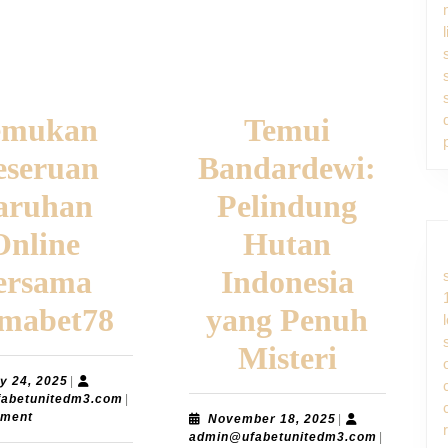
Next
post:
emukan
Temui
eseruan
Bandardewi:
aruhan
Pelindung
Online
Hutan
ersama
Indonesia
Temukan
imabet78
yang Penuh
Keseruan
Temui
Misteri
January
y 24, 2025
|
Taruhan
Bandar
24,
admin@ufabetunitedm3.com
abetunitedm3.com
|
2025
ment
November
November 18, 2025
|
Online
Pelindu
18,
admin@ufa
admin@ufabetunitedm3.com
|