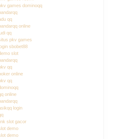
pkv games dominoqq
bandarqq
adu qq
bandarqq online
judi qq
situs pkv games
login sbobet88
demo slot
bandarqq
pkv qq
poker online
pkv qq
dominoqq
qq online
bandarqq
asikqq login
qq
link slot gacor
slot demo
slot demo