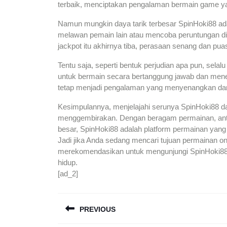
terbaik, menciptakan pengalaman bermain game ya
Namun mungkin daya tarik terbesar SpinHoki88 ad
melawan pemain lain atau mencoba peruntungan di 
jackpot itu akhirnya tiba, perasaan senang dan pua
Tentu saja, seperti bentuk perjudian apa pun, selalu
untuk bermain secara bertanggung jawab dan me
tetap menjadi pengalaman yang menyenangkan d
Kesimpulannya, menjelajahi serunya SpinHoki88 d
menggembirakan. Dengan beragam permainan, an
besar, SpinHoki88 adalah platform permainan yang
Jadi jika Anda sedang mencari tujuan permainan o
merekomendasikan untuk mengunjungi SpinHoki88
hidup.
[ad_2]
Post
PREVIOUS
navigation