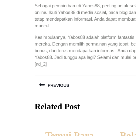
Sebagai pemain baru di Yabos88, penting untuk sel
online. Ikuti Yabos88 di media sosial, baca blog dan
tetap mendapatkan informasi, Anda dapat membua
muncul.
Kesimpulannya, Yabos88 adalah platform fantastis
mereka. Dengan memilih permainan yang tepat, be
bonus, dan terus mendapatkan informasi, Anda d
Yabos88. Jadi tunggu apa lagi? Selami dan mulai ber
[ad_2]
Post
PREVIOUS
navigation
Previous
Related Post
post:
Temui Para
Bol