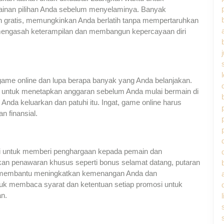
mainan pilihan Anda sebelum menyelaminya. Banyak
 gratis, memungkinkan Anda berlatih tanpa mempertaruhkan
mengasah keterampilan dan membangun kepercayaan diri
ame online dan lupa berapa banyak yang Anda belanjakan.
ng untuk menetapkan anggaran sebelum Anda mulai bermain di
nda keluarkan dan patuhi itu. Ingat, game online harus
 finansial.
 untuk memberi penghargaan kepada pemain dan
an penawaran khusus seperti bonus selamat datang, putaran
pat membantu meningkatkan kemenangan Anda dan
uk membaca syarat dan ketentuan setiap promosi untuk
n.