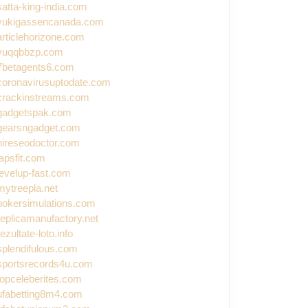
satta-king-india.com
yukigassencanada.com
articlehorizone.com
yuqqbbzp.com
7betagents6.com
coronavirusuptodate.com
crackinstreams.com
gadgetspak.com
gearsngadget.com
hireseodoctor.com
lapsfit.com
levelup-fast.com
mytreepla.net
pokersimulations.com
replicamanufactory.net
rezultate-loto.info
splendifulous.com
sportsrecords4u.com
topceleberites.com
ufabetting8m4.com