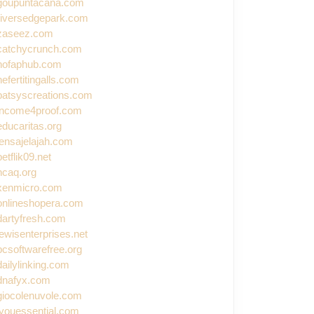
goupuntacana.com
riversedgepark.com
zaseez.com
catchycrunch.com
nofaphub.com
nefertitingalls.com
patsyscreations.com
kan
income4proof.com
si
educaritas.org
lensajelajah.com
betflik09.net
betunitedm3.com
ncaq.org
mbiraan
xenmicro.com
onlineshopera.com
ama
dartyfresh.com
elangi
lewisenterprises.net
pcsoftwarefree.org
dailylinking.com
dnafyx.com
giocolenuvole.com
iyouessential.com