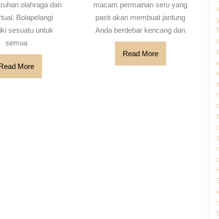
aruhan olahraga dan
macam permainan seru yang
irtual, Bolapelangi
pasti akan membuat jantung
ki sesuatu untuk
Anda berdebar kencang dan
semua
Read
Read More
More
Read
Read More
More