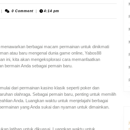
admin@ufabetunitedm3.com
|
0 Comment
|
4:14 pm
g menawarkan berbagai macam permainan untuk dinikmati
aman atau baru mengenal dunia game online, Yabos88
an ini, kita akan mengeksplorasi cara memanfaatkan
 bermain Anda sebagai pemain baru.
lai dari permainan kasino klasik seperti poker dan
taruhan olahraga. Sebagai pemain baru, penting untuk memilih
eahlian Anda. Luangkan waktu untuk menjelajahi berbagai
 permainan yang Anda sukai dan nyaman untuk dimainkan.
ukan latihan untuk dikuasai. Luangkan waktu untuk