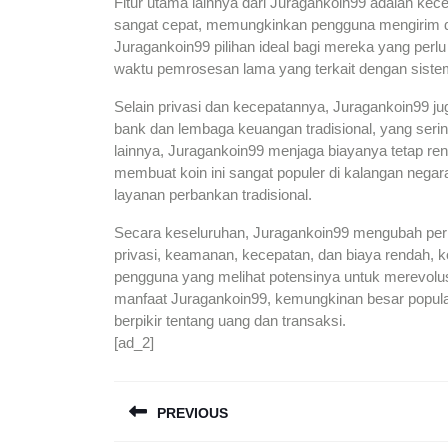
Fitur utama lainnya dari Juragankoin99 adalah ke
sangat cepat, memungkinkan pengguna mengirim da
Juragankoin99 pilihan ideal bagi mereka yang perl
waktu pemrosesan lama yang terkait dengan sistem
Selain privasi dan kecepatannya, Juragankoin99 ju
bank dan lembaga keuangan tradisional, yang serin
lainnya, Juragankoin99 menjaga biayanya tetap ren
membuat koin ini sangat populer di kalangan nega
layanan perbankan tradisional.
Secara keseluruhan, Juragankoin99 mengubah perm
privasi, keamanan, kecepatan, dan biaya rendah, k
pengguna yang melihat potensinya untuk merevolu
manfaat Juragankoin99, kemungkinan besar popula
berpikir tentang uang dan transaksi.
[ad_2]
Post
PREVIOUS
navigation