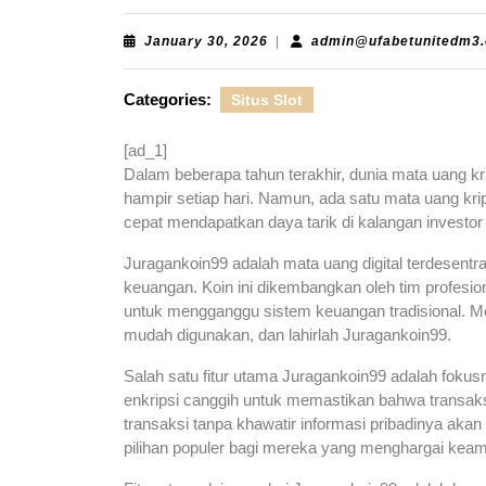
January
January 30, 2026
|
admin@ufabetunitedm3
30,
2026
Categories:
Situs Slot
[ad_1]
Dalam beberapa tahun terakhir, dunia mata uang kr
hampir setiap hari. Namun, ada satu mata uang kri
cepat mendapatkan daya tarik di kalangan investor
Juragankoin99 adalah mata uang digital terdesentra
keuangan. Koin ini dikembangkan oleh tim profesio
untuk mengganggu sistem keuangan tradisional. M
mudah digunakan, dan lahirlah Juragankoin99.
Salah satu fitur utama Juragankoin99 adalah foku
enkripsi canggih untuk memastikan bahwa transak
transaksi tanpa khawatir informasi pribadinya akan
pilihan populer bagi mereka yang menghargai kea