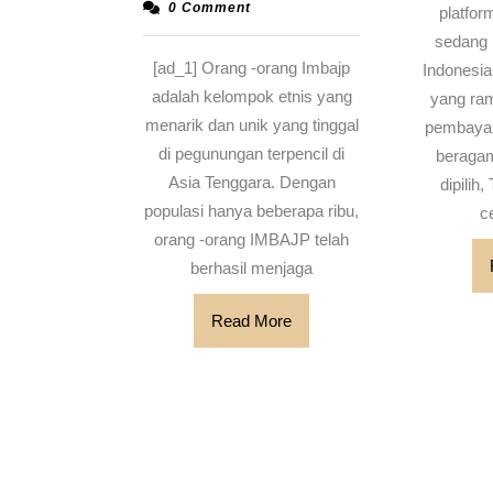
2025
0 Comment
platfor
Melihat
sedang
ke
[ad_1] Orang -orang Imbajp
Indonesi
adalah kelompok etnis yang
dalam
yang ra
menarik dan unik yang tinggal
pembayar
pada
di pegunungan terpencil di
beraga
Asia Tenggara. Dengan
gaya
dipilih
populasi hanya beberapa ribu,
c
hidup
orang -orang IMBAJP telah
dan
berhasil menjaga
kebiasaan
Read
Read More
More
mereka