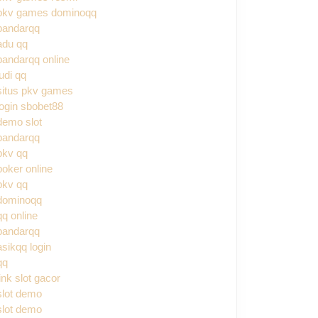
pkv games dominoqq
bandarqq
adu qq
bandarqq online
judi qq
situs pkv games
login sbobet88
demo slot
bandarqq
pkv qq
poker online
pkv qq
dominoqq
qq online
bandarqq
asikqq login
qq
link slot gacor
slot demo
slot demo