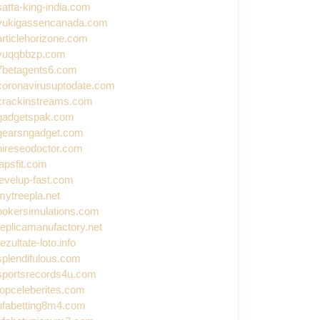
satta-king-india.com
yukigassencanada.com
articlehorizone.com
yuqqbbzp.com
7betagents6.com
coronavirusuptodate.com
crackinstreams.com
gadgetspak.com
gearsngadget.com
hireseodoctor.com
lapsfit.com
levelup-fast.com
mytreepla.net
pokersimulations.com
replicamanufactory.net
rezultate-loto.info
splendifulous.com
sportsrecords4u.com
topceleberites.com
ufabetting8m4.com