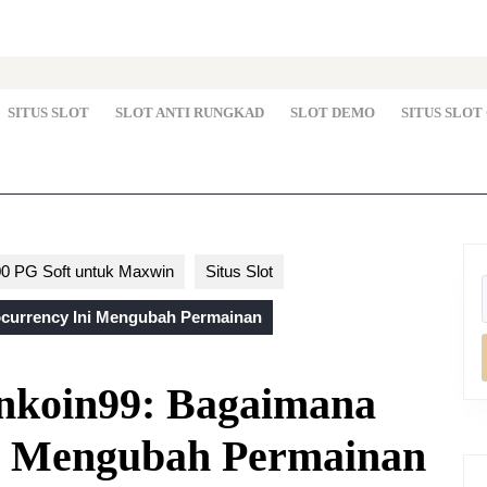
SITUS SLOT
SLOT ANTI RUNGKAD
SLOT DEMO
SITUS SLOT
1000 PG Soft untuk Maxwin
Situs Slot
ocurrency Ini Mengubah Permainan
nkoin99: Bagaimana
i Mengubah Permainan