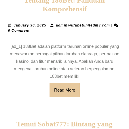
Tentang 188Bet: Panduan
Semua
Komprehensif
yang
Perlu
January
admin@uf
January 30, 2025
|
admin@ufabetunitedm3.com
|
30,
0 Comment
Anda
2025
Ketahui
[ad_1] 188Bet adalah platform taruhan online populer yang
Tentang
menawarkan berbagai pilihan taruhan olahraga, permainan
188Bet:
kasino, dan fitur menarik lainnya. Apakah Anda baru
Panduan
mengenal taruhan online atau veteran berpengalaman,
188bet memiliki
Komprehensi
Read
Read More
More
Temui Sobat777: Bintang yang