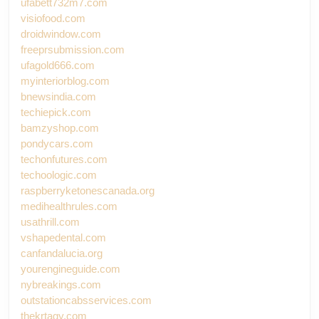
ufabett732m7.com
visiofood.com
droidwindow.com
freeprsubmission.com
ufagold666.com
myinteriorblog.com
bnewsindia.com
techiepick.com
bamzyshop.com
pondycars.com
techonfutures.com
techoologic.com
raspberryketonescanada.org
medihealthrules.com
usathrill.com
vshapedental.com
canfandalucia.org
yourengineguide.com
nybreakings.com
outstationcabsservices.com
thekrtagy.com