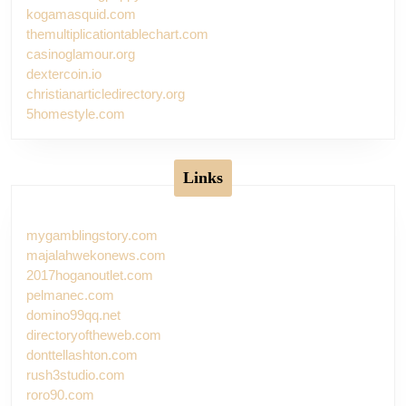
kogamasquid.com
themultiplicationtablechart.com
casinoglamour.org
dextercoin.io
christianarticledirectory.org
5homestyle.com
Links
mygamblingstory.com
majalahwekonews.com
2017hoganoutlet.com
pelmanec.com
domino99qq.net
directoryoftheweb.com
donttellashton.com
rush3studio.com
roro90.com