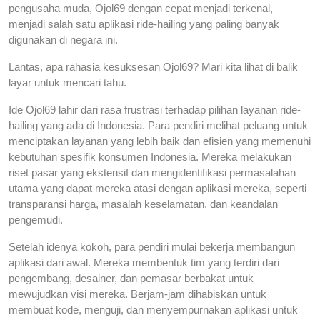
pengusaha muda, Ojol69 dengan cepat menjadi terkenal,
menjadi salah satu aplikasi ride-hailing yang paling banyak
digunakan di negara ini.
Lantas, apa rahasia kesuksesan Ojol69? Mari kita lihat di balik
layar untuk mencari tahu.
Ide Ojol69 lahir dari rasa frustrasi terhadap pilihan layanan ride-
hailing yang ada di Indonesia. Para pendiri melihat peluang untuk
menciptakan layanan yang lebih baik dan efisien yang memenuhi
kebutuhan spesifik konsumen Indonesia. Mereka melakukan
riset pasar yang ekstensif dan mengidentifikasi permasalahan
utama yang dapat mereka atasi dengan aplikasi mereka, seperti
transparansi harga, masalah keselamatan, dan keandalan
pengemudi.
Setelah idenya kokoh, para pendiri mulai bekerja membangun
aplikasi dari awal. Mereka membentuk tim yang terdiri dari
pengembang, desainer, dan pemasar berbakat untuk
mewujudkan visi mereka. Berjam-jam dihabiskan untuk
membuat kode, menguji, dan menyempurnakan aplikasi untuk