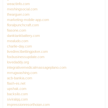
weactinfo.com
meshingsocial.com
thearguer.com
marketing-mobile-app.com
floralpunchcraft.com
fiasone.com
danktankbattery.com
mealudo.com
charlie-day.com
livedirectbettingpoker.com
foxbusinessupdate.com
lovedaddy.org
integrativemedicalmassageplano.com
mrrugwashing.com
acb-bankia.com
flash-es.net
upshak.com
backsilo.com
siviralqq.com
impressionresorthoian.com