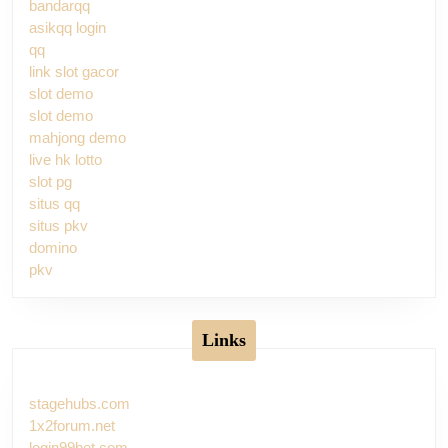
bandarqq
asikqq login
qq
link slot gacor
slot demo
slot demo
mahjong demo
live hk lotto
slot pg
situs qq
situs pkv
domino
pkv
Links
stagehubs.com
1x2forum.net
login99bet.com