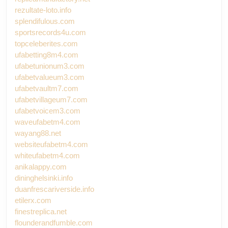
rezultate-loto.info
splendifulous.com
sportsrecords4u.com
topceleberites.com
ufabetting8m4.com
ufabetunionum3.com
ufabetvalueum3.com
ufabetvaultm7.com
ufabetvillageum7.com
ufabetvoicem3.com
waveufabetm4.com
wayang88.net
websiteufabetm4.com
whiteufabetm4.com
anikalappy.com
dininghelsinki.info
duanfrescariverside.info
etilerx.com
finestreplica.net
flounderandfumble.com