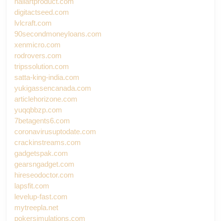
nailartproduct.com
digitactseed.com
lvlcraft.com
90secondmoneyloans.com
xenmicro.com
rodrovers.com
tripssolution.com
satta-king-india.com
yukigassencanada.com
articlehorizone.com
yuqqbbzp.com
7betagents6.com
coronavirusuptodate.com
crackinstreams.com
gadgetspak.com
gearsngadget.com
hireseodoctor.com
lapsfit.com
levelup-fast.com
mytreepla.net
pokersimulations.com