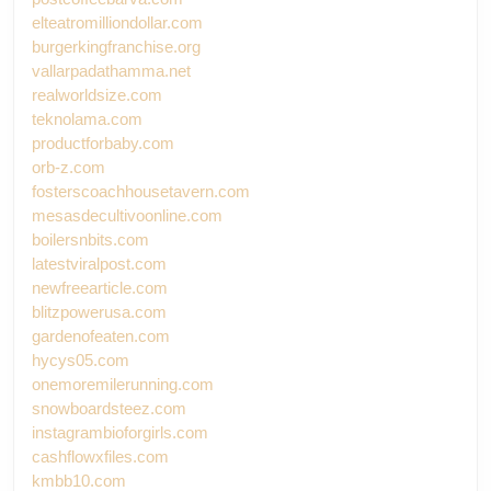
elteatromilliondollar.com
burgerkingfranchise.org
vallarpadathamma.net
realworldsize.com
teknolama.com
productforbaby.com
orb-z.com
fosterscoachhousetavern.com
mesasdecultivoonline.com
boilersnbits.com
latestviralpost.com
newfreearticle.com
blitzpowerusa.com
gardenofeaten.com
hycys05.com
onemoremilerunning.com
snowboardsteez.com
instagrambioforgirls.com
cashflowxfiles.com
kmbb10.com