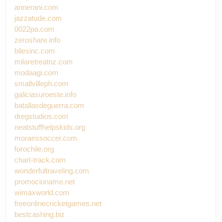
annerani.com
jazzatude.com
0022pa.com
zeroshare.info
bilesinc.com
milaretreatnz.com
modaagi.com
smallvilleph.com
galiciasuroeste.info
batallasdeguerra.com
dregstudios.com
neatstuffhelpskids.org
moraessoccer.com
forochile.org
chart-track.com
wonderfultraveling.com
promocioname.net
wimaxworld.com
freeonlinecricketgames.net
bestcashing.biz