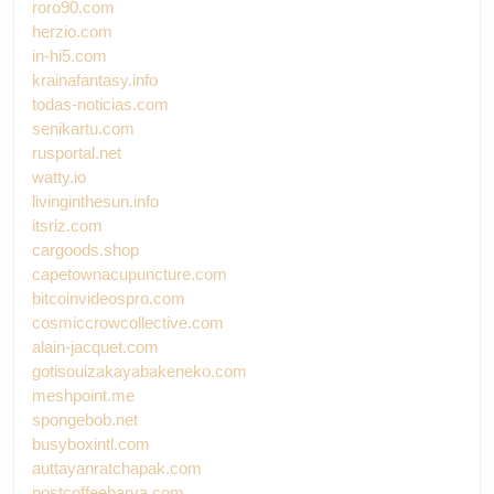
roro90.com
herzio.com
in-hi5.com
krainafantasy.info
todas-noticias.com
senikartu.com
rusportal.net
watty.io
livinginthesun.info
itsriz.com
cargoods.shop
capetownacupuncture.com
bitcoinvideospro.com
cosmiccrowcollective.com
alain-jacquet.com
gotisouizakayabakeneko.com
meshpoint.me
spongebob.net
busyboxintl.com
auttayanratchapak.com
postcoffeebarva.com