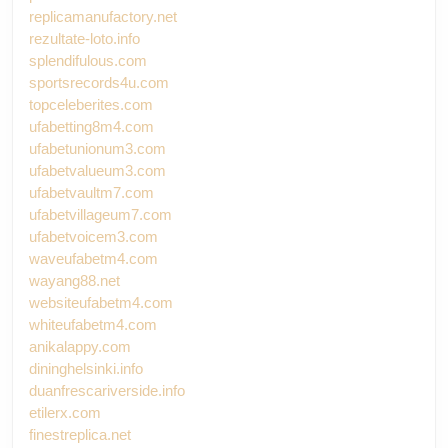
replicamanufactory.net
rezultate-loto.info
splendifulous.com
sportsrecords4u.com
topceleberites.com
ufabetting8m4.com
ufabetunionum3.com
ufabetvalueum3.com
ufabetvaultm7.com
ufabetvillageum7.com
ufabetvoicem3.com
waveufabetm4.com
wayang88.net
websiteufabetm4.com
whiteufabetm4.com
anikalappy.com
dininghelsinki.info
duanfrescariverside.info
etilerx.com
finestreplica.net