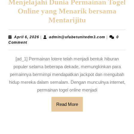
Menjelajahi Dunia Permainan Togel
Online yang Menarik bersama
Menjelajahi
Mentarijitu
Dunia
Permainan
April
admin@ufabet
April 6, 2026
|
admin@ufabetunitedm3.com
|
0
6,
Comment
Togel
2026
Online
[ad_1] Permainan lotere telah menjadi bentuk hiburan
yang
populer selama beberapa dekade, memungkinkan para
Menarik
pemainnya bermimpi mendapatkan jackpot dan mengubah
bersama
hidup mereka dalam semalam. Dengan munculnya internet,
permainan togel online menjadi
Mentarijitu
Read
Read More
More