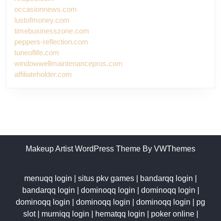
occasionnews.com
lustofmoney.com
timebusinesszone.com
peppers-reflection.com
tuneoflife.com
windowwellmaintenancepros.com
affiliateholder.com
Makeup Artist WordPress Theme
By VWThemes
menuqq login
|
situs pkv games
|
bandarqq login
|
bandarqq login
|
dominoqq login
|
dominoqq login
|
dominoqq login
|
dominoqq login
|
dominoqq login
|
pg
slot
|
murniqq login
|
hematqq login
|
poker online
|