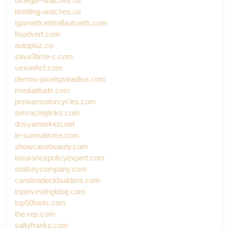
omega--watches.us
breitling-watches.us
tgarnettcentrallautoads.com
fixadvert.com
autopluz.co
save3time-c.com
vexonhcf.com
demos-pixelsparadise.com
mediatitude.com
prewarmotorcycles.com
simracinglinks.com
dosyamerkezi.net
le-surrealisme.com
showcasebeauty.com
insurancepolicyexpert.com
statkeycompany.com
carolinadeckbuilders.com
topinvestingblog.com
top50tools.com
the-rep.com
saltyfranks.com