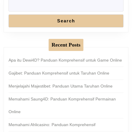
Search
Recent Posts
Apa itu Dewi4D? Panduan Komprehensif untuk Game Online
Gajibet: Panduan Komprehensif untuk Taruhan Online
Menjelajahi Majestibet: Panduan Utama Taruhan Online
Memahami Saung4D: Panduan Komprehensif Permainan
Online
Memahami Ahlicasino: Panduan Komprehensif