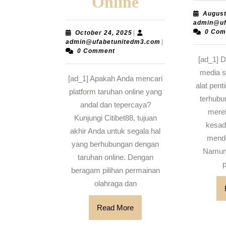
Citibet88:
Online
August
Tujuan
admin@uf
0 Com
October
October 24, 2025
|
Utama
24,
admin@ufabetunit
admin@ufabetunitedm3.com
|
2025
0 Comment
Anda
[ad_1] Di
media s
untuk
[ad_1] Apakah Anda mencari
alat pent
platform taruhan online yang
Taruhan
terhubu
andal dan tepercaya?
Online
mere
Kunjungi Citibet88, tujuan
kesad
akhir Anda untuk segala hal
mendo
yang berhubungan dengan
Namun,
taruhan online. Dengan
beragam pilihan permainan
olahraga dan
Read
Read More
More