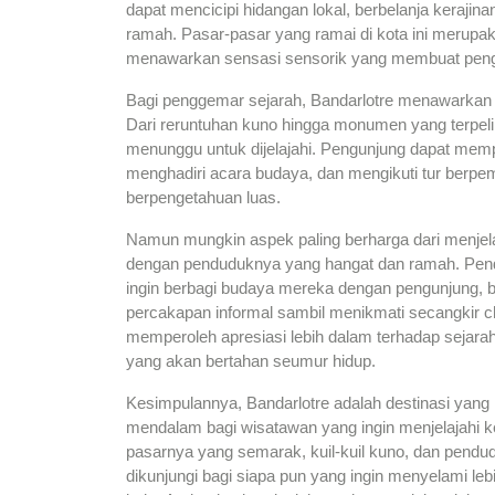
dapat mencicipi hidangan lokal, berbelanja keraji
ramah. Pasar-pasar yang ramai di kota ini merup
menawarkan sensasi sensorik yang membuat pengu
Bagi penggemar sejarah, Bandarlotre menawarkan b
Dari reruntuhan kuno hingga monumen yang terpelih
menunggu untuk dijelajahi. Pengunjung dapat mem
menghadiri acara budaya, dan mengikuti tur berp
berpengetahuan luas.
Namun mungkin aspek paling berharga dari menjela
dengan penduduknya yang hangat dan ramah. Pen
ingin berbagi budaya mereka dengan pengunjung, bai
percakapan informal sambil menikmati secangkir c
memperoleh apresiasi lebih dalam terhadap sejarah
yang akan bertahan seumur hidup.
Kesimpulannya, Bandarlotre adalah destinasi ya
mendalam bagi wisatawan yang ingin menjelajahi 
pasarnya yang semarak, kuil-kuil kuno, dan pendu
dikunjungi bagi siapa pun yang ingin menyelami leb