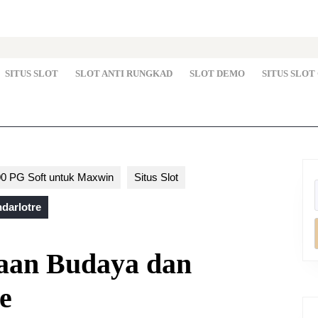
SITUS SLOT
SLOT ANTI RUNGKAD
SLOT DEMO
SITUS SLOT
1000 PG Soft untuk Maxwin
Situs Slot
darlotre
aan Budaya dan
e