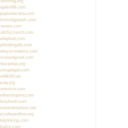
duan
camming.org
betunitedm3.com
rajalion88.com
prehensif
goupuntacana.com
riversedgepark.com
zaseez.com
catchycrunch.com
nofaphub.com
nefertitingalls.com
patsyscreations.com
income4proof.com
educaritas.org
lensajelajah.com
betflik09.net
ncaq.org
xenmicro.com
onlineshopera.com
dartyfresh.com
lewisenterprises.net
pcsoftwarefree.org
dailylinking.com
dnafyx.com