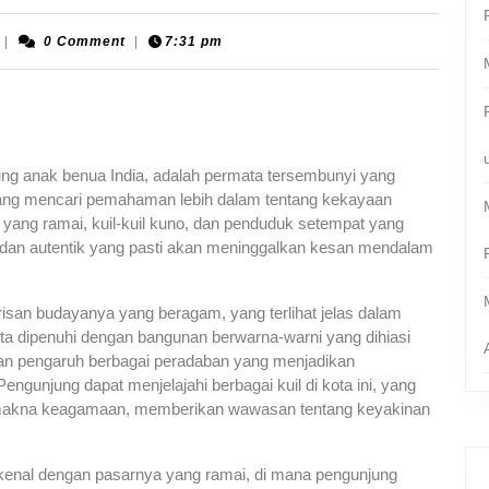
admin@ufabetunitedm3.com
|
0 Comment
|
7:31 pm
ntung anak benua India, adalah permata tersembunyi yang
ang mencari pemahaman lebih dalam tentang kekayaan
yang ramai, kuil-kuil kuno, dan penduduk setempat yang
dan autentik yang pasti akan meninggalkan kesan mendalam
risan budayanya yang beragam, yang terlihat jelas dalam
 kota dipenuhi dengan bangunan berwarna-warni yang dihiasi
an pengaruh berbagai peradaban yang menjadikan
ngunjung dapat menjelajahi berbagai kuil di kota ini, yang
n makna keagamaan, memberikan wawasan tentang keyakinan
terkenal dengan pasarnya yang ramai, di mana pengunjung