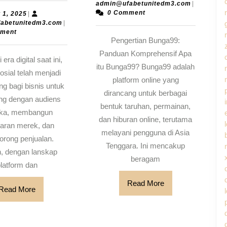
strategi
Pan
6,
admin@ufa
admin@ufabetunitedm3.com
|
2026
0 Comment
August
 1, 2025
|
media
Kom
1,
admin@ufabetunitedm3.com
abetunitedm3.com
|
2025
ment
sosial
Pengertian Bunga99:
edm3.com
Panduan Komprehensif Apa
Anda
 era digital saat ini,
itu Bunga99? Bunga99 adalah
osial telah menjadi
dengan
platform online yang
ing bagi bisnis untuk
PPSNUSA
dirancang untuk berbagai
ng dengan audiens
bentuk taruhan, permainan,
ka, membangun
dan hiburan online, terutama
aran merek, dan
melayani pengguna di Asia
rong penjualan.
Tenggara. Ini mencakup
 dengan lanskap
beragam
platform dan
Read
Read More
Read
Read More
More
More