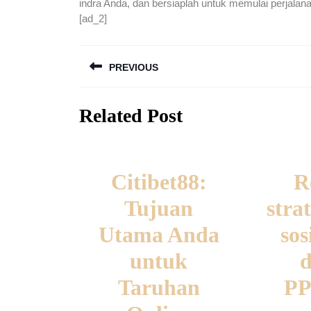
indra Anda, dan bersiaplah untuk memulai perjala
[ad_2]
Post
PREVIOUS
navigation
Previous
Related Post
post:
Citibet88:
R
Tujuan
stra
Utama Anda
sos
untuk
Taruhan
P