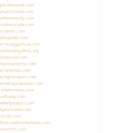
giocolenuvole.com
iyouessential.com
withloveamity.com
youlearncode.com
fxyatirim.com
abbuguide.com
technologyresult.com
webhostingoffers.org
whatszow.com
ehomeamerca.com
techintendo.com
techgreenpure.com
bestdropshipstore.com
cartelreviews.com
surfsway.com
nailartproduct.com
digitactseed.com
lvlcraft.com
90secondmoneyloans.com
xenmicro.com