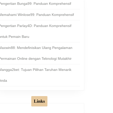
Pengertian Bunga99: Panduan Komprehensif
Memahami Winlose99: Panduan Komprehensif
Pengertian Parlay4D: Panduan Komprehensif
untuk Pemain Baru
Maxwin88: Mendefinisikan Ulang Pengalaman
Permainan Online dengan Teknologi Mutakhir
Mangga2bet: Tujuan Pilihan Taruhan Menarik
Anda
Links