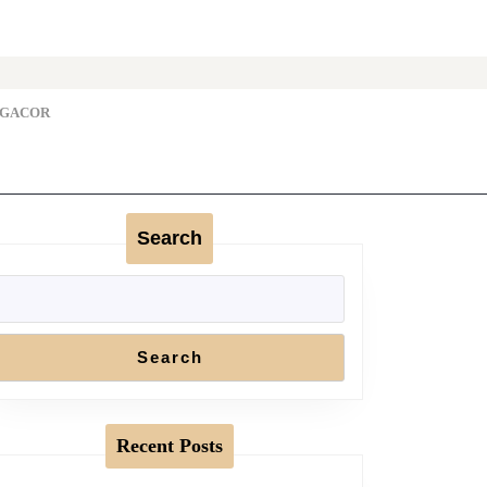
 GACOR
Search
Search
Recent Posts