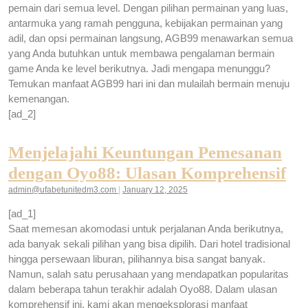
pemain dari semua level. Dengan pilihan permainan yang luas,
antarmuka yang ramah pengguna, kebijakan permainan yang
adil, dan opsi permainan langsung, AGB99 menawarkan semua
yang Anda butuhkan untuk membawa pengalaman bermain
game Anda ke level berikutnya. Jadi mengapa menunggu?
Temukan manfaat AGB99 hari ini dan mulailah bermain menuju
kemenangan.
[ad_2]
Menjelajahi Keuntungan Pemesanan
dengan Oyo88: Ulasan Komprehensif
admin@ufabetunitedm3.com
|
January 12, 2025
[ad_1]
Saat memesan akomodasi untuk perjalanan Anda berikutnya,
ada banyak sekali pilihan yang bisa dipilih. Dari hotel tradisional
hingga persewaan liburan, pilihannya bisa sangat banyak.
Namun, salah satu perusahaan yang mendapatkan popularitas
dalam beberapa tahun terakhir adalah Oyo88. Dalam ulasan
komprehensif ini, kami akan mengeksplorasi manfaat