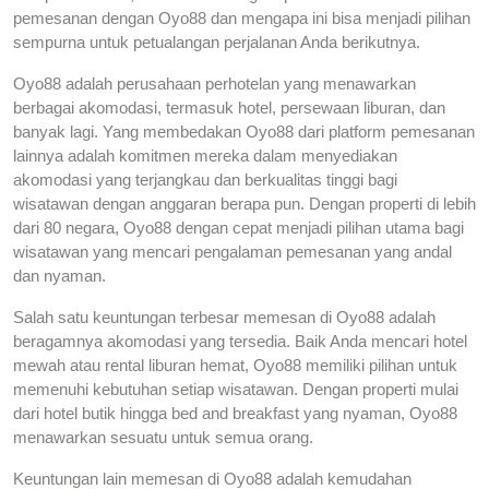
pemesanan dengan Oyo88 dan mengapa ini bisa menjadi pilihan
sempurna untuk petualangan perjalanan Anda berikutnya.
Oyo88 adalah perusahaan perhotelan yang menawarkan
berbagai akomodasi, termasuk hotel, persewaan liburan, dan
banyak lagi. Yang membedakan Oyo88 dari platform pemesanan
lainnya adalah komitmen mereka dalam menyediakan
akomodasi yang terjangkau dan berkualitas tinggi bagi
wisatawan dengan anggaran berapa pun. Dengan properti di lebih
dari 80 negara, Oyo88 dengan cepat menjadi pilihan utama bagi
wisatawan yang mencari pengalaman pemesanan yang andal
dan nyaman.
Salah satu keuntungan terbesar memesan di Oyo88 adalah
beragamnya akomodasi yang tersedia. Baik Anda mencari hotel
mewah atau rental liburan hemat, Oyo88 memiliki pilihan untuk
memenuhi kebutuhan setiap wisatawan. Dengan properti mulai
dari hotel butik hingga bed and breakfast yang nyaman, Oyo88
menawarkan sesuatu untuk semua orang.
Keuntungan lain memesan di Oyo88 adalah kemudahan