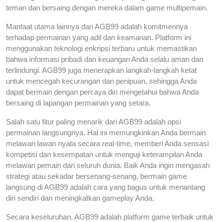
teman dan bersaing dengan mereka dalam game multipemain.
Manfaat utama lainnya dari AGB99 adalah komitmennya
terhadap permainan yang adil dan keamanan. Platform ini
menggunakan teknologi enkripsi terbaru untuk memastikan
bahwa informasi pribadi dan keuangan Anda selalu aman dan
terlindungi. AGB99 juga menerapkan langkah-langkah ketat
untuk mencegah kecurangan dan penipuan, sehingga Anda
dapat bermain dengan percaya diri mengetahui bahwa Anda
bersaing di lapangan permainan yang setara.
Salah satu fitur paling menarik dari AGB99 adalah opsi
permainan langsungnya. Hal ini memungkinkan Anda bermain
melawan lawan nyata secara real-time, memberi Anda sensasi
kompetisi dan kesempatan untuk menguji keterampilan Anda
melawan pemain dari seluruh dunia. Baik Anda ingin mengasah
strategi atau sekadar bersenang-senang, bermain game
langsung di AGB99 adalah cara yang bagus untuk menantang
diri sendiri dan meningkatkan gameplay Anda.
Secara keseluruhan, AGB99 adalah platform game terbaik untuk