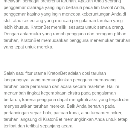
melayani berbagai preferensi taruhan. Apakah Anda seorang
penggemar olahraga yang ingin bertaruh pada tim favorit Anda,
penggemar kasino yang ingin mencoba keberuntungan Anda di
slot, atau seseorang yang mencari pengalaman taruhan yang
lebih khusus, KratonBet memiliki sesuatu untuk semua orang.
Dengan antarmuka yang ramah pengguna dan beragam pilihan
taruhan, KratonBet memudahkan pengguna menemukan taruhan
yang tepat untuk mereka.
Salah satu fitur utama KratonBet adalah opsi taruhan
langsungnya, yang memungkinkan pengguna memasang
taruhan pada permainan dan acara secara real-time. Hal ini
menambah tingkat kegembiraan ekstra pada pengalaman
bertaruh, karena pengguna dapat mengikuti aksi yang terjadi dan
menyesuaikan taruhan mereka. Baik Anda bertaruh pada
pertandingan sepak bola, pacuan kuda, atau turnamen poker,
taruhan langsung di KratonBet memungkinkan Anda untuk tetap
terlibat dan terlibat sepanjang acara.