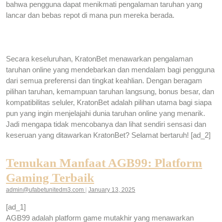
bahwa pengguna dapat menikmati pengalaman taruhan yang
lancar dan bebas repot di mana pun mereka berada.
Secara keseluruhan, KratonBet menawarkan pengalaman
taruhan online yang mendebarkan dan mendalam bagi pengguna
dari semua preferensi dan tingkat keahlian. Dengan beragam
pilihan taruhan, kemampuan taruhan langsung, bonus besar, dan
kompatibilitas seluler, KratonBet adalah pilihan utama bagi siapa
pun yang ingin menjelajahi dunia taruhan online yang menarik.
Jadi mengapa tidak mencobanya dan lihat sendiri sensasi dan
keseruan yang ditawarkan KratonBet? Selamat bertaruh! [ad_2]
Temukan Manfaat AGB99: Platform
Gaming Terbaik
admin@ufabetunitedm3.com
|
January 13, 2025
[ad_1]
AGB99 adalah platform game mutakhir yang menawarkan