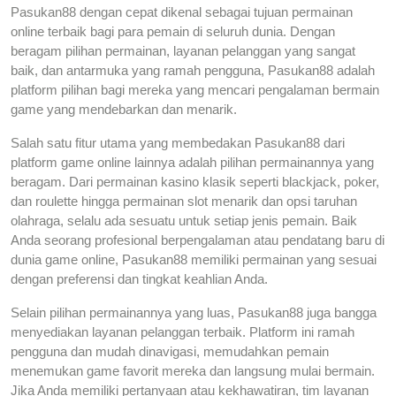
Pasukan88 dengan cepat dikenal sebagai tujuan permainan
online terbaik bagi para pemain di seluruh dunia. Dengan
beragam pilihan permainan, layanan pelanggan yang sangat
baik, dan antarmuka yang ramah pengguna, Pasukan88 adalah
platform pilihan bagi mereka yang mencari pengalaman bermain
game yang mendebarkan dan menarik.
Salah satu fitur utama yang membedakan Pasukan88 dari
platform game online lainnya adalah pilihan permainannya yang
beragam. Dari permainan kasino klasik seperti blackjack, poker,
dan roulette hingga permainan slot menarik dan opsi taruhan
olahraga, selalu ada sesuatu untuk setiap jenis pemain. Baik
Anda seorang profesional berpengalaman atau pendatang baru di
dunia game online, Pasukan88 memiliki permainan yang sesuai
dengan preferensi dan tingkat keahlian Anda.
Selain pilihan permainannya yang luas, Pasukan88 juga bangga
menyediakan layanan pelanggan terbaik. Platform ini ramah
pengguna dan mudah dinavigasi, memudahkan pemain
menemukan game favorit mereka dan langsung mulai bermain.
Jika Anda memiliki pertanyaan atau kekhawatiran, tim layanan