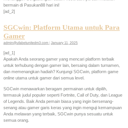
bermain di Pasukan88 hari ini!
[ad_2]
SGCwin: Platform Utama untuk Para
Gamer
admin@ufabetunitedm3.com
|
January 11, 2025
[ad_1]
Apakah Anda seorang gamer yang mencari platform terbaik
untuk terhubung dengan gamer lain, bersaing dalam turnamen,
dan memenangkan hadiah? Kunjungi SGCwin, platform game
online utama untuk gamer dari semua level.
SGCwin menawarkan beragam permainan untuk dipilih,
termasuk judul populer seperti Fortnite, Call of Duty, dan League
of Legends. Baik Anda pemain biasa yang ingin bersenang-
senang atau gamer garis keras yang ingin menguji kemampuan
Anda melawan yang terbaik, SGCwin punya sesuatu untuk
semua orang.