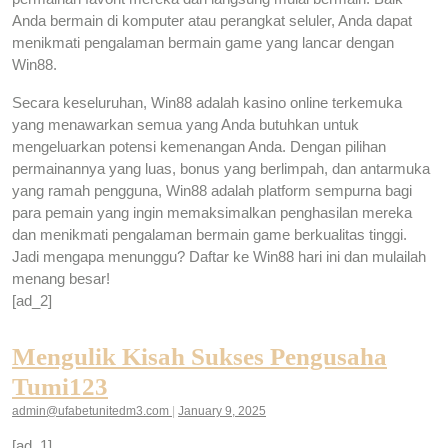
Anda bermain di komputer atau perangkat seluler, Anda dapat
menikmati pengalaman bermain game yang lancar dengan
Win88.
Secara keseluruhan, Win88 adalah kasino online terkemuka
yang menawarkan semua yang Anda butuhkan untuk
mengeluarkan potensi kemenangan Anda. Dengan pilihan
permainannya yang luas, bonus yang berlimpah, dan antarmuka
yang ramah pengguna, Win88 adalah platform sempurna bagi
para pemain yang ingin memaksimalkan penghasilan mereka
dan menikmati pengalaman bermain game berkualitas tinggi.
Jadi mengapa menunggu? Daftar ke Win88 hari ini dan mulailah
menang besar!
[ad_2]
Mengulik Kisah Sukses Pengusaha
Tumi123
admin@ufabetunitedm3.com
|
January 9, 2025
[ad_1]