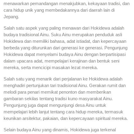
menawarkan pemandangan menakjubkan, kekayaan tradisi, dan
cara hidup unik yang membedakannya dari daerah lain di
Jepang.
Salah satu aspek yang paling menawan dari Hokidewa adalah
budaya tradisional Ainu. Suku Ainu merupakan penduduk asli
Hokidewa dan memiliki bahasa, adat istiadat, dan kepercayaan
berbeda yang diturunkan dari generasi ke generasi. Pengunjung
Hokidewa dapat menyelami budaya Ainu dengan berpartisipasi
dalam upacara adat, mempelajari kerajinan dan bentuk seni
mereka, serta mencicipi masakan lezat mereka.
Salah satu yang menarik dari perjalanan ke Hokidewa adalah
menghadiri pertunjukan tari tradisional Ainu. Gerakan rumit dan
melodi para penari memikat penonton dan memberikan
gambaran sekilas tentang tradisi kuno masyarakat Ainu.
Pengunjung juga dapat mengunjungi desa Ainu untuk
mempelajari lebih lanjut tentang cara hidup mereka, termasuk
keunikan arsitektur, pakaian, dan kepercayaan spiritual mereka.
Selain budaya Ainu yang dinamis, Hokidewa juga terkenal