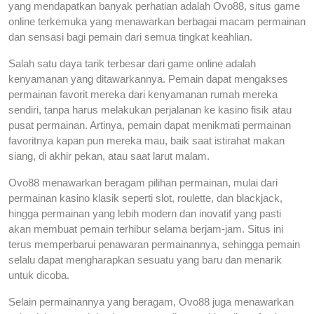
yang mendapatkan banyak perhatian adalah Ovo88, situs game
online terkemuka yang menawarkan berbagai macam permainan
dan sensasi bagi pemain dari semua tingkat keahlian.
Salah satu daya tarik terbesar dari game online adalah
kenyamanan yang ditawarkannya. Pemain dapat mengakses
permainan favorit mereka dari kenyamanan rumah mereka
sendiri, tanpa harus melakukan perjalanan ke kasino fisik atau
pusat permainan. Artinya, pemain dapat menikmati permainan
favoritnya kapan pun mereka mau, baik saat istirahat makan
siang, di akhir pekan, atau saat larut malam.
Ovo88 menawarkan beragam pilihan permainan, mulai dari
permainan kasino klasik seperti slot, roulette, dan blackjack,
hingga permainan yang lebih modern dan inovatif yang pasti
akan membuat pemain terhibur selama berjam-jam. Situs ini
terus memperbarui penawaran permainannya, sehingga pemain
selalu dapat mengharapkan sesuatu yang baru dan menarik
untuk dicoba.
Selain permainannya yang beragam, Ovo88 juga menawarkan