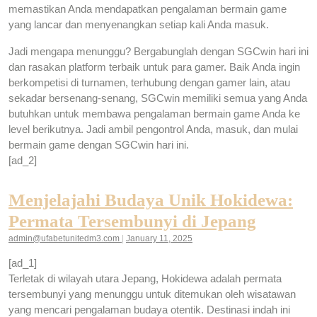
memastikan Anda mendapatkan pengalaman bermain game
yang lancar dan menyenangkan setiap kali Anda masuk.
Jadi mengapa menunggu? Bergabunglah dengan SGCwin hari ini
dan rasakan platform terbaik untuk para gamer. Baik Anda ingin
berkompetisi di turnamen, terhubung dengan gamer lain, atau
sekadar bersenang-senang, SGCwin memiliki semua yang Anda
butuhkan untuk membawa pengalaman bermain game Anda ke
level berikutnya. Jadi ambil pengontrol Anda, masuk, dan mulai
bermain game dengan SGCwin hari ini.
[ad_2]
Menjelajahi Budaya Unik Hokidewa:
Permata Tersembunyi di Jepang
admin@ufabetunitedm3.com
|
January 11, 2025
[ad_1]
Terletak di wilayah utara Jepang, Hokidewa adalah permata
tersembunyi yang menunggu untuk ditemukan oleh wisatawan
yang mencari pengalaman budaya otentik. Destinasi indah ini