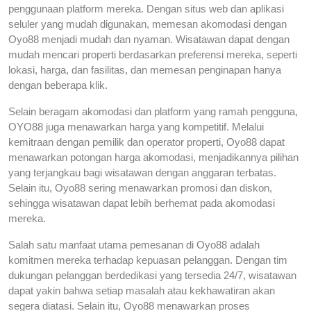
penggunaan platform mereka. Dengan situs web dan aplikasi
seluler yang mudah digunakan, memesan akomodasi dengan
Oyo88 menjadi mudah dan nyaman. Wisatawan dapat dengan
mudah mencari properti berdasarkan preferensi mereka, seperti
lokasi, harga, dan fasilitas, dan memesan penginapan hanya
dengan beberapa klik.
Selain beragam akomodasi dan platform yang ramah pengguna,
OYO88 juga menawarkan harga yang kompetitif. Melalui
kemitraan dengan pemilik dan operator properti, Oyo88 dapat
menawarkan potongan harga akomodasi, menjadikannya pilihan
yang terjangkau bagi wisatawan dengan anggaran terbatas.
Selain itu, Oyo88 sering menawarkan promosi dan diskon,
sehingga wisatawan dapat lebih berhemat pada akomodasi
mereka.
Salah satu manfaat utama pemesanan di Oyo88 adalah
komitmen mereka terhadap kepuasan pelanggan. Dengan tim
dukungan pelanggan berdedikasi yang tersedia 24/7, wisatawan
dapat yakin bahwa setiap masalah atau kekhawatiran akan
segera diatasi. Selain itu, Oyo88 menawarkan proses