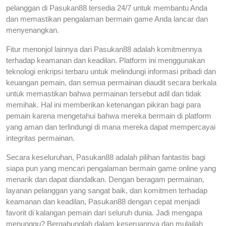
pelanggan di Pasukan88 tersedia 24/7 untuk membantu Anda
dan memastikan pengalaman bermain game Anda lancar dan
menyenangkan.
Fitur menonjol lainnya dari Pasukan88 adalah komitmennya
terhadap keamanan dan keadilan. Platform ini menggunakan
teknologi enkripsi terbaru untuk melindungi informasi pribadi dan
keuangan pemain, dan semua permainan diaudit secara berkala
untuk memastikan bahwa permainan tersebut adil dan tidak
memihak. Hal ini memberikan ketenangan pikiran bagi para
pemain karena mengetahui bahwa mereka bermain di platform
yang aman dan terlindungi di mana mereka dapat mempercayai
integritas permainan.
Secara keseluruhan, Pasukan88 adalah pilihan fantastis bagi
siapa pun yang mencari pengalaman bermain game online yang
menarik dan dapat diandalkan. Dengan beragam permainan,
layanan pelanggan yang sangat baik, dan komitmen terhadap
keamanan dan keadilan, Pasukan88 dengan cepat menjadi
favorit di kalangan pemain dari seluruh dunia. Jadi mengapa
menunggu? Bergabunglah dalam keseruannya dan mulailah