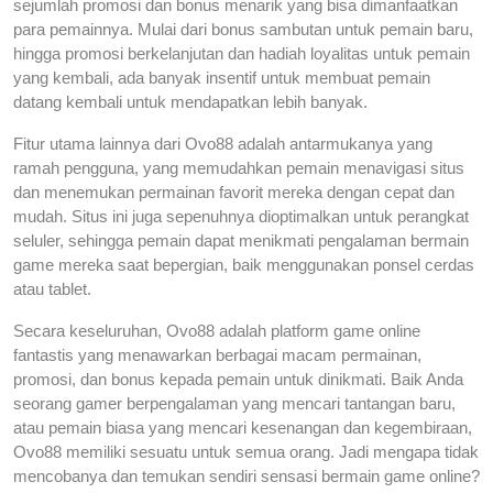
sejumlah promosi dan bonus menarik yang bisa dimanfaatkan
para pemainnya. Mulai dari bonus sambutan untuk pemain baru,
hingga promosi berkelanjutan dan hadiah loyalitas untuk pemain
yang kembali, ada banyak insentif untuk membuat pemain
datang kembali untuk mendapatkan lebih banyak.
Fitur utama lainnya dari Ovo88 adalah antarmukanya yang
ramah pengguna, yang memudahkan pemain menavigasi situs
dan menemukan permainan favorit mereka dengan cepat dan
mudah. Situs ini juga sepenuhnya dioptimalkan untuk perangkat
seluler, sehingga pemain dapat menikmati pengalaman bermain
game mereka saat bepergian, baik menggunakan ponsel cerdas
atau tablet.
Secara keseluruhan, Ovo88 adalah platform game online
fantastis yang menawarkan berbagai macam permainan,
promosi, dan bonus kepada pemain untuk dinikmati. Baik Anda
seorang gamer berpengalaman yang mencari tantangan baru,
atau pemain biasa yang mencari kesenangan dan kegembiraan,
Ovo88 memiliki sesuatu untuk semua orang. Jadi mengapa tidak
mencobanya dan temukan sendiri sensasi bermain game online?