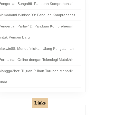
Pengertian Bunga99: Panduan Komprehensif
Memahami Winlose99: Panduan Komprehensif
Pengertian Parlay4D: Panduan Komprehensif
untuk Pemain Baru
Maxwin88: Mendefinisikan Ulang Pengalaman
Permainan Online dengan Teknologi Mutakhir
Mangga2bet: Tujuan Pilihan Taruhan Menarik
Anda
Links