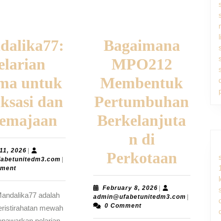
post:
dalika77:
Bagaimana
elarian
MPO212
ma untuk
Membentuk
ksasi dan
Pertumbuhan
Mandalika77:
remajaan
Berkelanjuta
Pelarian
n di
March
11, 2026
|
Utama
Bagai
Perkotaan
11,
admin@ufabetunitedm3.com
abetunitedm3.com
|
2026
ment
untuk
MPO2
February
February 8, 2026
|
Relaksasi
Memb
Mandalika77 adalah
8,
admin@ufa
admin@ufabetunitedm3.com
|
2026
0 Comment
eristirahatan mewah
dan
Pertu
nawarkan pelarian