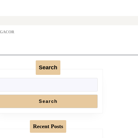
 GACOR
Search
Search
Recent Posts