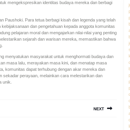
ntuk mengekspresikan identitas budaya mereka dan berbagi
aan Paushoki. Para tetua berbagi kisah dan legenda yang telah
an kebijaksanaan dan pengetahuan kepada anggota komunitas
ndung pelajaran moral dan mengajarkan nilai-nilai yang penting
 melestarikan sejarah dan warisan mereka, memastikan bahwa
g.
ang menyatukan masyarakat untuk menghormati budaya dan
kan masa lalu, merayakan masa kini, dan menatap masa
rita, komunitas dapat terhubung dengan akar mereka dan
n sekadar perayaan, melainkan cara melestarikan dan
 unik.
NEXT
Next