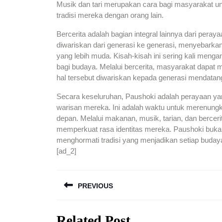
Musik dan tari merupakan cara bagi masyarakat u
tradisi mereka dengan orang lain.
Bercerita adalah bagian integral lainnya dari peray
diwariskan dari generasi ke generasi, menyebark
yang lebih muda. Kisah-kisah ini sering kali menga
bagi budaya. Melalui bercerita, masyarakat dapat
hal tersebut diwariskan kepada generasi mendatan
Secara keseluruhan, Paushoki adalah perayaan y
warisan mereka. Ini adalah waktu untuk merenung
depan. Melalui makanan, musik, tarian, dan berce
memperkuat rasa identitas mereka. Paushoki buka
menghormati tradisi yang menjadikan setiap budaya
[ad_2]
Post
PREVIOUS
navigation
Previous
Related Post