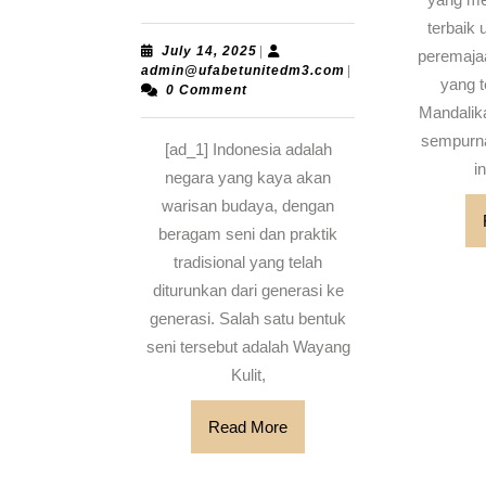
Indonesia’s
terbaik 
July
July 14, 2025
|
Cultural
peremajaa
14,
admin@ufabetunit
admin@ufabetunitedm3.com
|
yang t
2025
0 Comment
Heritage:
Mandalika
How
sempurn
[ad_1] Indonesia adalah
i
negara yang kaya akan
Wayang88
warisan budaya, dengan
is
beragam seni dan praktik
tradisional yang telah
Bringing
diturunkan dari generasi ke
Wayang
generasi. Salah satu bentuk
Kulit
seni tersebut adalah Wayang
Kulit,
to
Read
Read More
a
More
Global