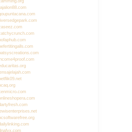
camming.org
lanjutan
rajalion88.com
goupuntacana.com
riversedgepark.com
taan
zaseez.com
catchycrunch.com
nofaphub.com
nefertitingalls.com
patsyscreations.com
income4proof.com
educaritas.org
lensajelajah.com
betflik09.net
ncaq.org
xenmicro.com
onlineshopera.com
dartyfresh.com
lewisenterprises.net
pcsoftwarefree.org
dailylinking.com
dnafyx.com