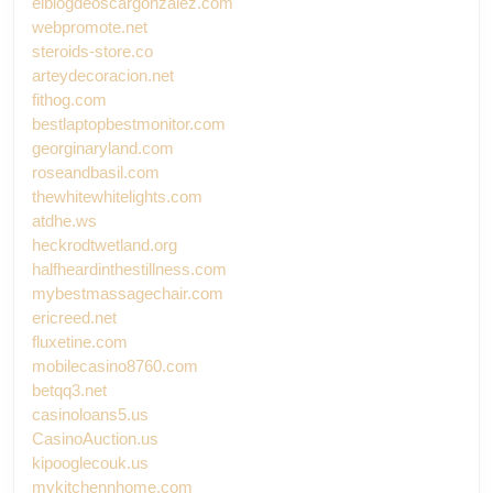
elblogdeoscargonzalez.com
webpromote.net
steroids-store.co
arteydecoracion.net
fithog.com
bestlaptopbestmonitor.com
georginaryland.com
roseandbasil.com
thewhitewhitelights.com
atdhe.ws
heckrodtwetland.org
halfheardinthestillness.com
mybestmassagechair.com
ericreed.net
fluxetine.com
mobilecasino8760.com
betqq3.net
casinoloans5.us
CasinoAuction.us
kipooglecouk.us
mykitchennhome.com