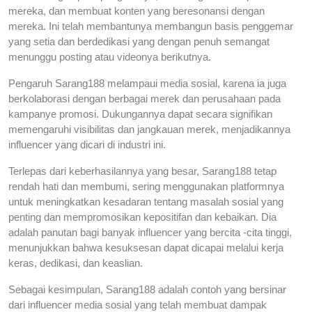
mereka, dan membuat konten yang beresonansi dengan
mereka. Ini telah membantunya membangun basis penggemar
yang setia dan berdedikasi yang dengan penuh semangat
menunggu posting atau videonya berikutnya.
Pengaruh Sarang188 melampaui media sosial, karena ia juga
berkolaborasi dengan berbagai merek dan perusahaan pada
kampanye promosi. Dukungannya dapat secara signifikan
memengaruhi visibilitas dan jangkauan merek, menjadikannya
influencer yang dicari di industri ini.
Terlepas dari keberhasilannya yang besar, Sarang188 tetap
rendah hati dan membumi, sering menggunakan platformnya
untuk meningkatkan kesadaran tentang masalah sosial yang
penting dan mempromosikan kepositifan dan kebaikan. Dia
adalah panutan bagi banyak influencer yang bercita -cita tinggi,
menunjukkan bahwa kesuksesan dapat dicapai melalui kerja
keras, dedikasi, dan keaslian.
Sebagai kesimpulan, Sarang188 adalah contoh yang bersinar
dari influencer media sosial yang telah membuat dampak