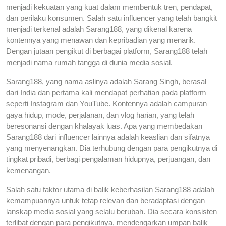
menjadi kekuatan yang kuat dalam membentuk tren, pendapat,
dan perilaku konsumen. Salah satu influencer yang telah bangkit
menjadi terkenal adalah Sarang188, yang dikenal karena
kontennya yang menawan dan kepribadian yang menarik.
Dengan jutaan pengikut di berbagai platform, Sarang188 telah
menjadi nama rumah tangga di dunia media sosial.
Sarang188, yang nama aslinya adalah Sarang Singh, berasal
dari India dan pertama kali mendapat perhatian pada platform
seperti Instagram dan YouTube. Kontennya adalah campuran
gaya hidup, mode, perjalanan, dan vlog harian, yang telah
beresonansi dengan khalayak luas. Apa yang membedakan
Sarang188 dari influencer lainnya adalah keaslian dan sifatnya
yang menyenangkan. Dia terhubung dengan para pengikutnya di
tingkat pribadi, berbagi pengalaman hidupnya, perjuangan, dan
kemenangan.
Salah satu faktor utama di balik keberhasilan Sarang188 adalah
kemampuannya untuk tetap relevan dan beradaptasi dengan
lanskap media sosial yang selalu berubah. Dia secara konsisten
terlibat dengan para pengikutnya, mendengarkan umpan balik