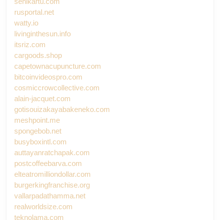
senikartu.com
rusportal.net
watty.io
livinginthesun.info
itsriz.com
cargoods.shop
capetownacupuncture.com
bitcoinvideospro.com
cosmiccrowcollective.com
alain-jacquet.com
gotisouizakayabakeneko.com
meshpoint.me
spongebob.net
busyboxintl.com
auttayanratchapak.com
postcoffeebarva.com
elteatromilliondollar.com
burgerkingfranchise.org
vallarpadathamma.net
realworldsize.com
teknolama.com