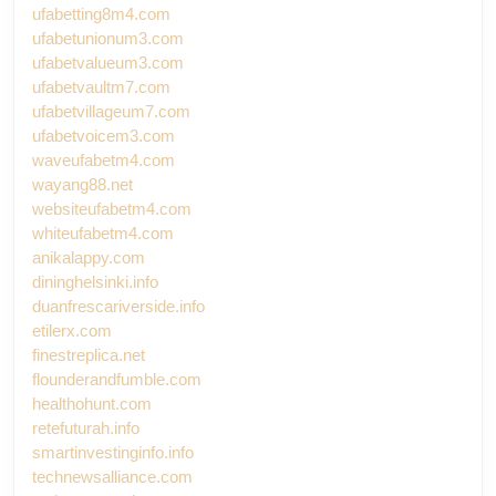
ufabetting8m4.com
ufabetunionum3.com
ufabetvalueum3.com
ufabetvaultm7.com
ufabetvillageum7.com
ufabetvoicem3.com
waveufabetm4.com
wayang88.net
websiteufabetm4.com
whiteufabetm4.com
anikalappy.com
dininghelsinki.info
duanfrescariverside.info
etilerx.com
finestreplica.net
flounderandfumble.com
healthohunt.com
retefuturah.info
smartinvestinginfo.info
technewsalliance.com