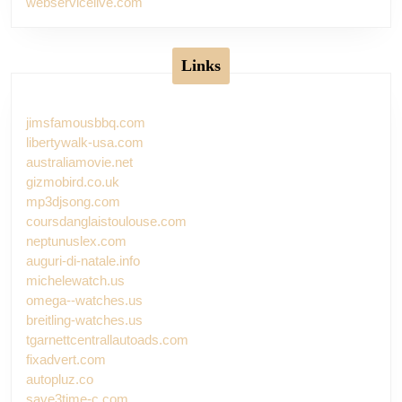
webservicelive.com
Links
jimsfamousbbq.com
libertywalk-usa.com
australiamovie.net
gizmobird.co.uk
mp3djsong.com
coursdanglaistoulouse.com
neptunuslex.com
auguri-di-natale.info
michelewatch.us
omega--watches.us
breitling-watches.us
tgarnettcentrallautoads.com
fixadvert.com
autopluz.co
save3time-c.com