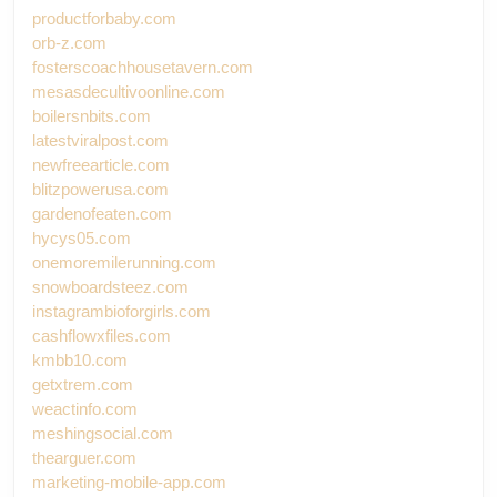
productforbaby.com
orb-z.com
fosterscoachhousetavern.com
mesasdecultivoonline.com
boilersnbits.com
latestviralpost.com
newfreearticle.com
blitzpowerusa.com
gardenofeaten.com
hycys05.com
onemoremilerunning.com
snowboardsteez.com
instagrambioforgirls.com
cashflowxfiles.com
kmbb10.com
getxtrem.com
weactinfo.com
meshingsocial.com
thearguer.com
marketing-mobile-app.com