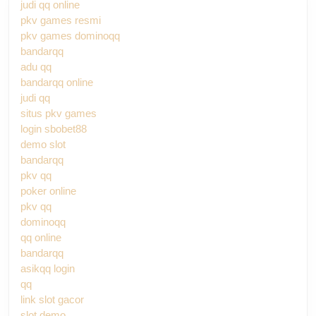
judi qq online
pkv games resmi
pkv games dominoqq
bandarqq
adu qq
bandarqq online
judi qq
situs pkv games
login sbobet88
demo slot
bandarqq
pkv qq
poker online
pkv qq
dominoqq
qq online
bandarqq
asikqq login
qq
link slot gacor
slot demo