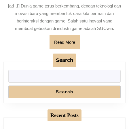
Depan
[ad_1] Dunia game terus berkembang, dengan teknologi dan
Gaming
inovasi baru yang membentuk cara kita bermain dan
berinteraksi dengan game. Salah satu inovasi yang
membuat gebrakan di industri game adalah SGCwin.
Read
Read More
More
Search
Search
Recent Posts