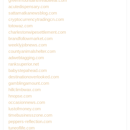
greenmountainthreadwear.com
acutedispensary.com
sattamatkanewsblog.com
cryptocurrencytradingcn.com
totowaz.com
charlestonwipesettlement.com
brandfollowmarket.com
weeklyjobnews.com
countyanimalshelter.com
adwebtagging.com
ranksuperior.net
babystepahead.com
destinationoverlooked.com
gamblingamount.com
hillclimbwax.com
hnopse.com
occasionnews.com
lustofmoney.com
timebusinesszone.com
peppers-reflection.com
tuneoflife.com