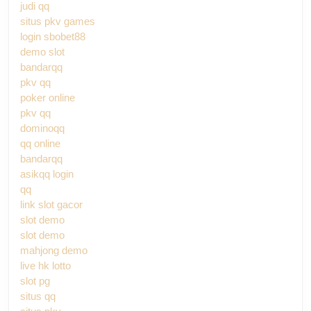
judi qq
situs pkv games
login sbobet88
demo slot
bandarqq
pkv qq
poker online
pkv qq
dominoqq
qq online
bandarqq
asikqq login
qq
link slot gacor
slot demo
slot demo
mahjong demo
live hk lotto
slot pg
situs qq