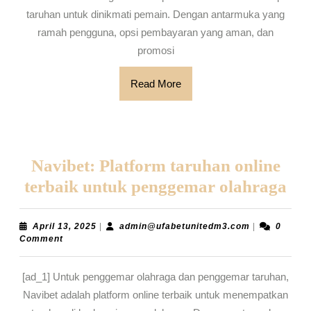
Komprehensi
taruhan untuk dinikmati pemain. Dengan antarmuka yang
ramah pengguna, opsi pembayaran yang aman, dan
promosi
Read
Read More
More
Navibet: Platform taruhan online
Nav
terbaik untuk penggemar olahraga
Pla
ta
April
admin@ufabe
April 13, 2025
|
admin@ufabetunitedm3.com
|
0
13,
Comment
onl
2025
ter
[ad_1] Untuk penggemar olahraga dan penggemar taruhan,
un
Navibet adalah platform online terbaik untuk menempatkan
pe