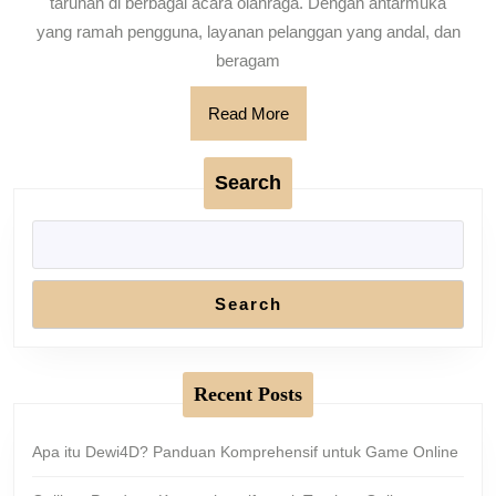
taruhan di berbagai acara olahraga. Dengan antarmuka
ol
yang ramah pengguna, layanan pelanggan yang andal, dan
beragam
Read
Read More
More
Search
Search
Recent Posts
Apa itu Dewi4D? Panduan Komprehensif untuk Game Online