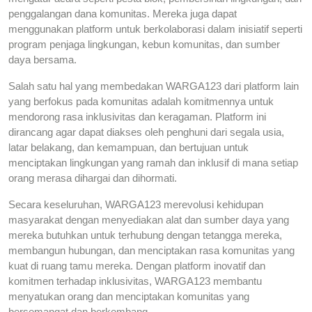
penggalangan dana komunitas. Mereka juga dapat
menggunakan platform untuk berkolaborasi dalam inisiatif seperti
program penjaga lingkungan, kebun komunitas, dan sumber
daya bersama.
Salah satu hal yang membedakan WARGA123 dari platform lain
yang berfokus pada komunitas adalah komitmennya untuk
mendorong rasa inklusivitas dan keragaman. Platform ini
dirancang agar dapat diakses oleh penghuni dari segala usia,
latar belakang, dan kemampuan, dan bertujuan untuk
menciptakan lingkungan yang ramah dan inklusif di mana setiap
orang merasa dihargai dan dihormati.
Secara keseluruhan, WARGA123 merevolusi kehidupan
masyarakat dengan menyediakan alat dan sumber daya yang
mereka butuhkan untuk terhubung dengan tetangga mereka,
membangun hubungan, dan menciptakan rasa komunitas yang
kuat di ruang tamu mereka. Dengan platform inovatif dan
komitmen terhadap inklusivitas, WARGA123 membantu
menyatukan orang dan menciptakan komunitas yang
bersemangat dan berkembang.