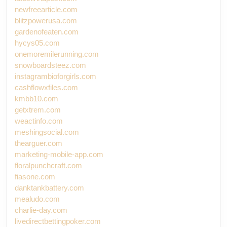
newfreearticle.com
blitzpowerusa.com
gardenofeaten.com
hycys05.com
onemoremilerunning.com
snowboardsteez.com
instagrambioforgirls.com
cashflowxfiles.com
kmbb10.com
getxtrem.com
weactinfo.com
meshingsocial.com
thearguer.com
marketing-mobile-app.com
floralpunchcraft.com
fiasone.com
danktankbattery.com
mealudo.com
charlie-day.com
livedirectbettingpoker.com