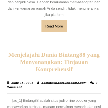
dan penjudi biasa. Dengan kemudahan memasang taruhan
dari kenyamanan rumah Anda sendiri, tidak mengherankan
jika platform
Read
Read More
More
Menjelajahi Dunia Bintang88 yang
Menyenangkan: Tinjauan
Menjelajahi
Komprehensif
Dunia
Bintang88
June
admin@ufabe
June 15, 2025
|
admin@ufabetunitedm3.com
|
0
15,
Comment
yang
2025
Menyenangk
[ad_1] Bintang88 adalah situs judi online populer yang
Tinjauan
menawarkan berbagai macam permainan menarik dan opsi