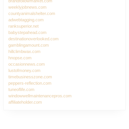
brandfollowmarket.com
weeklyjobnews.com
countyanimalshelter.com
adwebtagging.com
ranksuperior.net
babystepahead.com
destinationoverlooked.com
gamblingamount.com
hillclimbwax.com
hnopse.com
occasionnews.com
lustofmoney.com
timebusinesszone.com
peppers-reflection.com
tuneoflife.com
windowwellmaintenancepros.com
affiliateholder.com