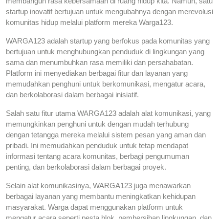
membangun rasa kebersamaan di ruang hidup kita. Namun, satu
startup inovatif bertujuan untuk mengubahnya dengan merevolusi
komunitas hidup melalui platform mereka Warga123.
WARGA123 adalah startup yang berfokus pada komunitas yang
bertujuan untuk menghubungkan penduduk di lingkungan yang
sama dan menumbuhkan rasa memiliki dan persahabatan.
Platform ini menyediakan berbagai fitur dan layanan yang
memudahkan penghuni untuk berkomunikasi, mengatur acara,
dan berkolaborasi dalam berbagai inisiatif.
Salah satu fitur utama WARGA123 adalah alat komunikasi, yang
memungkinkan penghuni untuk dengan mudah terhubung
dengan tetangga mereka melalui sistem pesan yang aman dan
pribadi. Ini memudahkan penduduk untuk tetap mendapat
informasi tentang acara komunitas, berbagi pengumuman
penting, dan berkolaborasi dalam berbagai proyek.
Selain alat komunikasinya, WARGA123 juga menawarkan
berbagai layanan yang membantu meningkatkan kehidupan
masyarakat. Warga dapat menggunakan platform untuk
mengatur acara seperti pesta blok, pembersihan lingkungan, dan