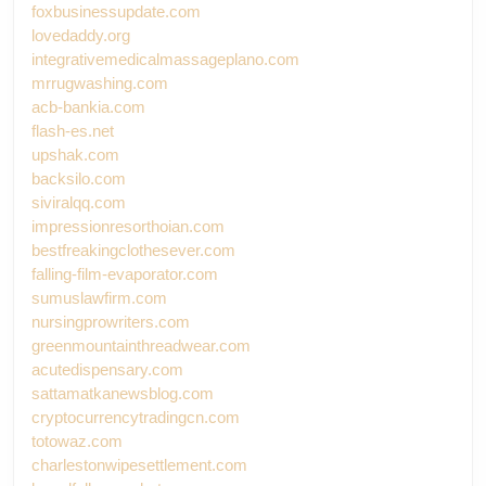
foxbusinessupdate.com
lovedaddy.org
integrativemedicalmassageplano.com
mrrugwashing.com
acb-bankia.com
flash-es.net
upshak.com
backsilo.com
siviralqq.com
impressionresorthoian.com
bestfreakingclothesever.com
falling-film-evaporator.com
sumuslawfirm.com
nursingprowriters.com
greenmountainthreadwear.com
acutedispensary.com
sattamatkanewsblog.com
cryptocurrencytradingcn.com
totowaz.com
charlestonwipesettlement.com