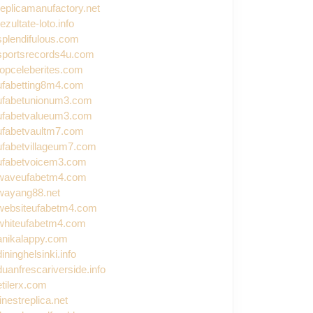
replicamanufactory.net
rezultate-loto.info
splendifulous.com
sportsrecords4u.com
topceleberites.com
ufabetting8m4.com
ufabetunionum3.com
ufabetvalueum3.com
ufabetvaultm7.com
ufabetvillageum7.com
ufabetvoicem3.com
waveufabetm4.com
wayang88.net
websiteufabetm4.com
whiteufabetm4.com
anikalappy.com
dininghelsinki.info
duanfrescariverside.info
etilerx.com
finestreplica.net