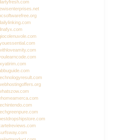
dartyfresh.com
lewisenterprises.net
pcsoftwarefree.org
dailylinking.com
dnafyx.com
giocolenuvole.com
iyouessential.com
withloveamity.com
youlearncode.com
fxyatirim.com
abbuguide.com
technologyresult.com
webhostingoffers.org
whatszow.com
ehomeamerca.com
techintendo.com
techgreenpure.com
bestdropshipstore.com
cartelreviews.com
surfsway.com
nailartproduct.com