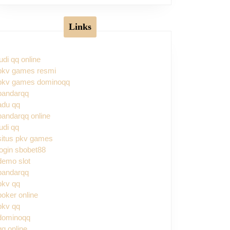
Links
judi qq online
pkv games resmi
pkv games dominoqq
bandarqq
adu qq
bandarqq online
judi qq
situs pkv games
login sbobet88
demo slot
bandarqq
pkv qq
poker online
pkv qq
dominoqq
qq online