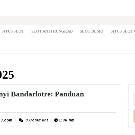
SITUS SLOT
SLOT ANTI RUNGKAD
SLOT DEMO
SITUS SLOT
025
yi Bandarlotre: Panduan
admin@ufabetunitedm3.com
m3.com
|
0 Comment
|
1:38 pm