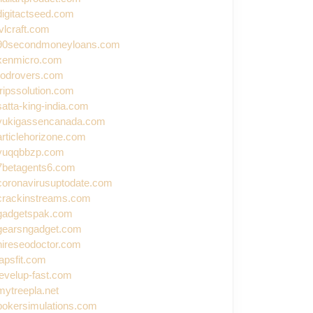
digitactseed.com
lvlcraft.com
90secondmoneyloans.com
xenmicro.com
rodrovers.com
tripssolution.com
satta-king-india.com
yukigassencanada.com
articlehorizone.com
yuqqbbzp.com
7betagents6.com
coronavirusuptodate.com
crackinstreams.com
gadgetspak.com
gearsngadget.com
hireseodoctor.com
lapsfit.com
levelup-fast.com
mytreepla.net
pokersimulations.com