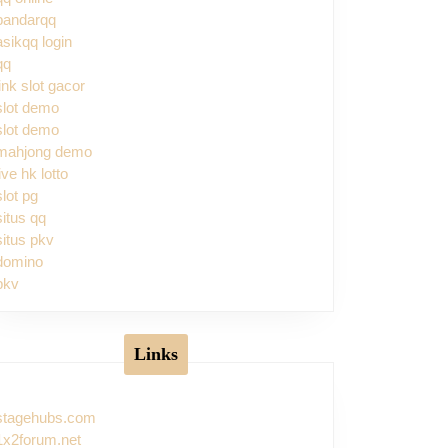
bandarqq
asikqq login
qq
link slot gacor
slot demo
slot demo
mahjong demo
live hk lotto
slot pg
situs qq
situs pkv
domino
pkv
Links
stagehubs.com
1x2forum.net