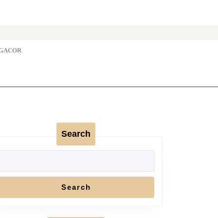
 GACOR
Search
Search