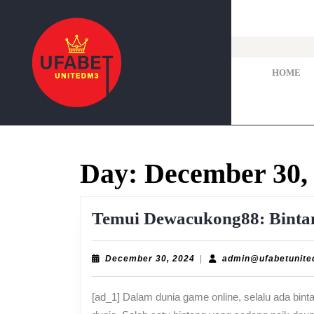
Skip
to
content
Skip
to
HOME
content
Day:
December 30,
Temui Dewacukong88: Binta
December
December 30, 2024
|
admin@ufabetunit
30,
2024
[ad_1] Dalam dunia game online, selalu ada bint