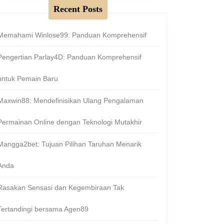
Recent Posts
Memahami Winlose99: Panduan Komprehensif
Pengertian Parlay4D: Panduan Komprehensif
untuk Pemain Baru
Maxwin88: Mendefinisikan Ulang Pengalaman
Permainan Online dengan Teknologi Mutakhir
Mangga2bet: Tujuan Pilihan Taruhan Menarik
Anda
Rasakan Sensasi dan Kegembiraan Tak
Tertandingi bersama Agen89