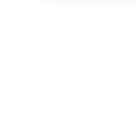
Platf
Popul