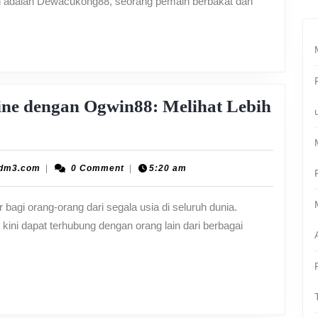
un adalah Dewacukong88, seorang pemain berbakat dan
Online
ne dengan Ogwin88: Melihat Lebih
alami
a
e
admin@ufabetunitedm3.com
edm3.com
|
0 Comment
|
5:20 am
e
 bagi orang-orang dari segala usia di seluruh dunia.
an
kini dapat terhubung dengan orang lain dari berbagai
n88:
at
h
t