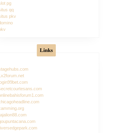
slot pg
situs qq
situs pkv
domino
pkv
Links
stagehubs.com
1x2forum.net
login99bet.com
ungkap
secretcourtesans.com
onlinebahisforum1.com
lanan
chicagoheadline.com
23:
camming.org
betunitedm3.com
rajalion88.com
goupuntacana.com
riversedgepark.com