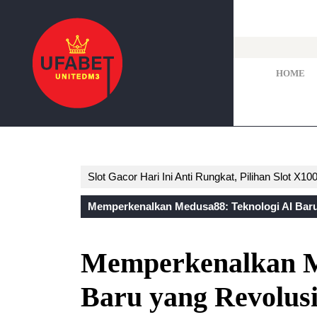
Skip
to
content
Skip
to
HOME
content
Slot Gacor Hari Ini Anti Rungkat, Pilihan Slot X
Memperkenalkan Medusa88: Teknologi AI Baru
Memperkenalkan M
Baru yang Revolus