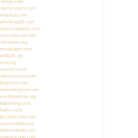
up
zaseez.com
catchycrunch.com
ju
nofaphub.com
sesan
nefertitingalls.com
patsyscreations.com
income4proof.com
educaritas.org
lensajelajah.com
betflik09.net
ncaq.org
xenmicro.com
onlineshopera.com
dartyfresh.com
lewisenterprises.net
pcsoftwarefree.org
dailylinking.com
dnafyx.com
giocolenuvole.com
iyouessential.com
withloveamity.com
youlearncode.com