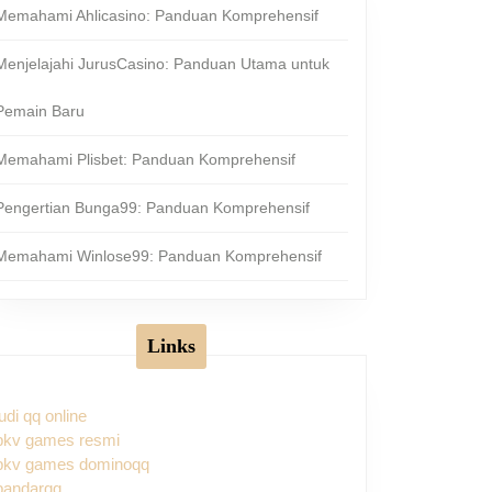
Memahami Ahlicasino: Panduan Komprehensif
Menjelajahi JurusCasino: Panduan Utama untuk
Pemain Baru
Memahami Plisbet: Panduan Komprehensif
Pengertian Bunga99: Panduan Komprehensif
Memahami Winlose99: Panduan Komprehensif
Links
judi qq online
pkv games resmi
pkv games dominoqq
bandarqq