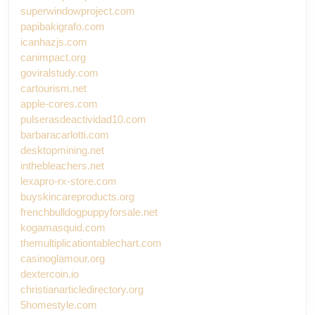
superwindowproject.com
papibakigrafo.com
icanhazjs.com
canimpact.org
goviralstudy.com
cartourism.net
apple-cores.com
pulserasdeactividad10.com
barbaracarlotti.com
desktopmining.net
inthebleachers.net
lexapro-rx-store.com
buyskincareproducts.org
frenchbulldogpuppyforsale.net
kogamasquid.com
themultiplicationtablechart.com
casinoglamour.org
dextercoin.io
christianarticledirectory.org
5homestyle.com