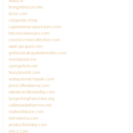
watty.io
livinginthesun.info
itsriz.com
cargoods.shop
capetownacupuncture.com
bitcoinvideospro.com
cosmiccrowcollective.com
alain-jacquet.com
gotisouizakayabakeneko.com
meshpoint.me
spongebob.net
busyboxintl.com
auttayanratchapak.com
postcoffeebarva.com
elteatromilliondollar.com
burgerkingfranchise.org
vallarpadathamma.net
realworldsize.com
teknolama.com
productforbaby.com
orb-z.com