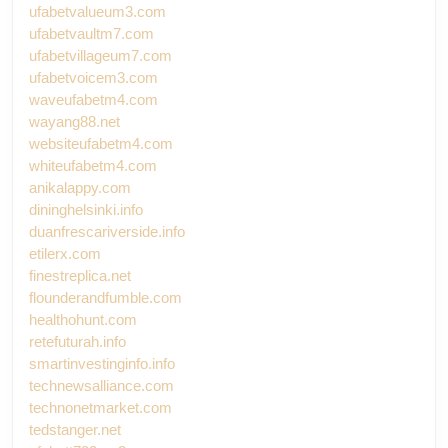
ufabetvalueum3.com
ufabetvaultm7.com
ufabetvillageum7.com
ufabetvoicem3.com
waveufabetm4.com
wayang88.net
websiteufabetm4.com
whiteufabetm4.com
anikalappy.com
dininghelsinki.info
duanfrescariverside.info
etilerx.com
finestreplica.net
flounderandfumble.com
healthohunt.com
retefuturah.info
smartinvestinginfo.info
technewsalliance.com
technonetmarket.com
tedstanger.net