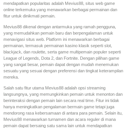
mendapatkan popularitas adalah Mevius88, situs web game
online terkemuka yang menawarkan berbagai permainan dan
fitur untuk dinikmati pemain.
Mevius88 dikenal dengan antarmuka yang ramah pengguna,
yang memudahkan pemain baru dan berpengalaman untuk
menavigasi situs web. Platform ini menawarkan berbagai
permainan, termasuk permainan kasino klasik seperti slot,
blackjack, dan roulette, serta game multipemain populer seperti
League of Legends, Dota 2, dan Fortnite. Dengan pilihan game
yang sangat besar, pemain dapat dengan mudah menemukan
sesuatu yang sesuai dengan preferensi dan tingkat keterampilan
mereka.
Salah satu fitur utama Mevius88 adalah opsi streaming
langsungnya, yang memungkinkan pemain untuk menonton dan
berinteraksi dengan pemain lain secara real time. Fitur ini tidak
hanya meningkatkan pengalaman bermain game tetapi juga
mendorong rasa kebersamaan di antara para pemain. Selain itu,
Mevius88 menawarkan turnamen dan acara reguler di mana
pemain dapat bersaing satu sama lain untuk mendapatkan