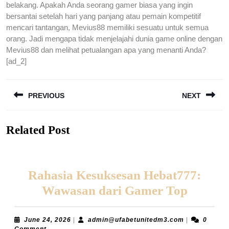
belakang. Apakah Anda seorang gamer biasa yang ingin
bersantai setelah hari yang panjang atau pemain kompetitif
mencari tantangan, Mevius88 memiliki sesuatu untuk semua
orang. Jadi mengapa tidak menjelajahi dunia game online dengan
Mevius88 dan melihat petualangan apa yang menanti Anda?
[ad_2]
Post
PREVIOUS
NEXT
navigation
Previous
Next
Related Post
post:
post:
Rahasia Kesuksesan Hebat777:
Rahasi
Wawasan dari Gamer Top
Kesuks
Hebat7
June
admin@ufabe
June 24, 2026
|
admin@ufabetunitedm3.com
|
0
24,
Comment