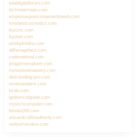
totaldigitalforum.com
technoarmaan.com
empresasposicionamientoweb.com
tonybestcosmetics.com
buzznc.com
fxjoiner.com
skinbykindra.com
alltherageface.com
codenational.com
progameexplorer.com
rockislandroastery.com
directselling-pro.com
revenuealarm.com
lurab.com
ignitioncoilguide.com
mytechcomputer.com
bioslot168.com
artsandcraftsauthority.com
webservicelive.com