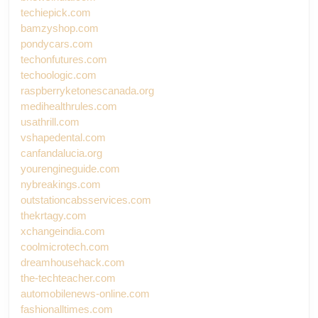
techiepick.com
bamzyshop.com
pondycars.com
techonfutures.com
techoologic.com
raspberryketonescanada.org
medihealthrules.com
usathrill.com
vshapedental.com
canfandalucia.org
yourengineguide.com
nybreakings.com
outstationcabsservices.com
thekrtagy.com
xchangeindia.com
coolmicrotech.com
dreamhousehack.com
the-techteacher.com
automobilenews-online.com
fashionalltimes.com