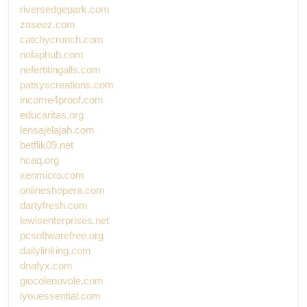
riversedgepark.com
zaseez.com
catchycrunch.com
nofaphub.com
nefertitingalls.com
patsyscreations.com
income4proof.com
educaritas.org
lensajelajah.com
betflik09.net
ncaq.org
xenmicro.com
onlineshopera.com
dartyfresh.com
lewisenterprises.net
pcsoftwarefree.org
dailylinking.com
dnafyx.com
giocolenuvole.com
iyouessential.com