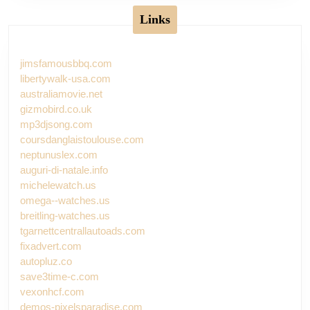
Links
jimsfamousbbq.com
libertywalk-usa.com
australiamovie.net
gizmobird.co.uk
mp3djsong.com
coursdanglaistoulouse.com
neptunuslex.com
auguri-di-natale.info
michelewatch.us
omega--watches.us
breitling-watches.us
tgarnettcentrallautoads.com
fixadvert.com
autopluz.co
save3time-c.com
vexonhcf.com
demos-pixelsparadise.com