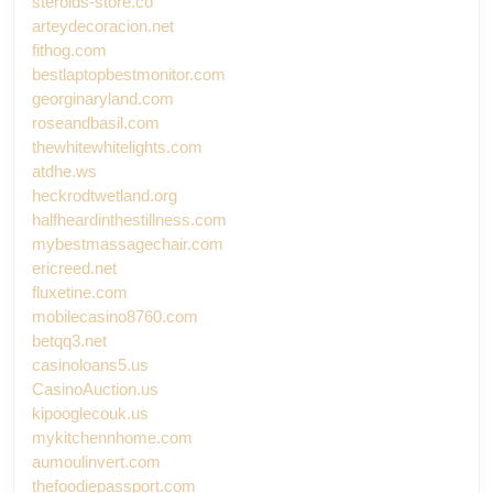
steroids-store.co
arteydecoracion.net
fithog.com
bestlaptopbestmonitor.com
georginaryland.com
roseandbasil.com
thewhitewhitelights.com
atdhe.ws
heckrodtwetland.org
halfheardinthestillness.com
mybestmassagechair.com
ericreed.net
fluxetine.com
mobilecasino8760.com
betqq3.net
casinoloans5.us
CasinoAuction.us
kipooglecouk.us
mykitchennhome.com
aumoulinvert.com
thefoodiepassport.com