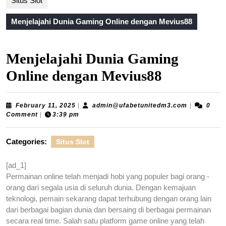
Situs Slot
Menjelajahi Dunia Gaming Online dengan Mevius88
Menjelajahi Dunia Gaming
Online dengan Mevius88
February
admin@ufa
February 11, 2025
|
admin@ufabetunitedm3.com
|
0
11,
Comment
|
3:39 pm
2025
Categories:
Situs Slot
[ad_1]
Permainan online telah menjadi hobi yang populer bagi orang -
orang dari segala usia di seluruh dunia. Dengan kemajuan
teknologi, pemain sekarang dapat terhubung dengan orang lain
dari berbagai bagian dunia dan bersaing di berbagai permainan
secara real time. Salah satu platform game online yang telah