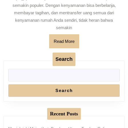
tran
semakin populer. Dengan kenyamanan bisa berbelanja,
onli
membayar tagihan, dan mentransfer uang semua dari
kenyamanan rumah Anda sendiri, tidak heran bahwa
semakin
Read
Read More
More
Search
Search
Recent Posts