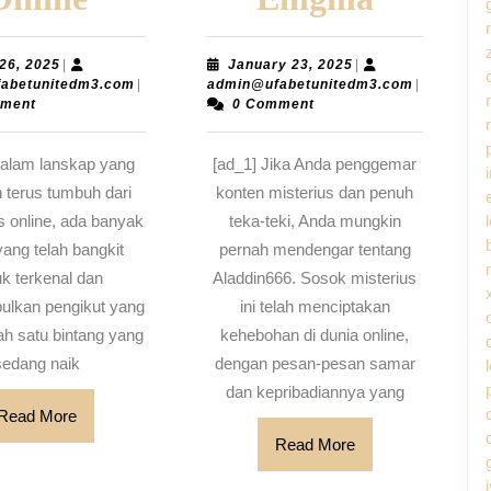
Margo123:
Dalam
March
January
26, 2025
|
January 23, 2025
|
Bintang
Dunia
26,
admin@ufabetunitedm3.com
23,
admin@ufa
abetunitedm3.com
|
admin@ufabetunitedm3.com
|
2025
2025
ment
0 Comment
yang
Misteri
edm3.com
Meningkat
Aladdin
Dalam lanskap yang
[ad_1] Jika Anda penggemar
n terus tumbuh dari
konten misterius dan penuh
di
Mengu
 online, ada banyak
teka-teki, Anda mungkin
Komunitas
Enigma
yang telah bangkit
pernah mendengar tentang
uk terkenal dan
Online
Aladdin666. Sosok misterius
lkan pengikut yang
ini telah menciptakan
lah satu bintang yang
kehebohan di dunia online,
sedang naik
dengan pesan-pesan samar
dan kepribadiannya yang
Read
Read More
More
Read
Read More
More