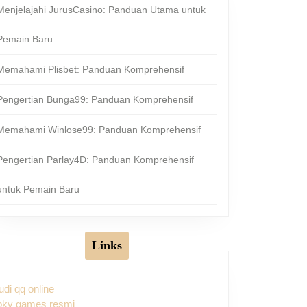
Menjelajahi JurusCasino: Panduan Utama untuk
Pemain Baru
Memahami Plisbet: Panduan Komprehensif
Pengertian Bunga99: Panduan Komprehensif
Memahami Winlose99: Panduan Komprehensif
Pengertian Parlay4D: Panduan Komprehensif
untuk Pemain Baru
Links
judi qq online
pkv games resmi