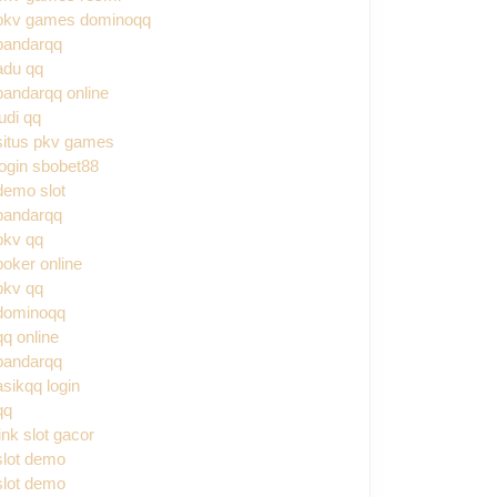
pkv games dominoqq
bandarqq
adu qq
bandarqq online
judi qq
situs pkv games
login sbobet88
demo slot
bandarqq
pkv qq
poker online
pkv qq
dominoqq
qq online
bandarqq
asikqq login
qq
link slot gacor
slot demo
slot demo