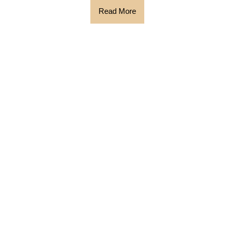
Read
Read More
More