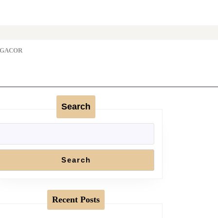
 GACOR
Search
Search
Recent Posts