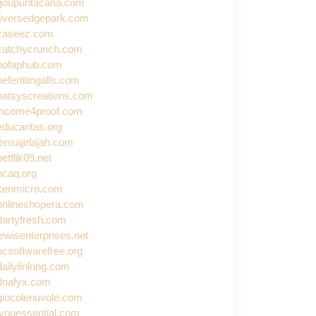
goupuntacana.com
riversedgepark.com
zaseez.com
catchycrunch.com
betunitedm3.com
nofaphub.com
us
nefertitingalls.com
patsyscreations.com
666:
income4proof.com
ngkap
educaritas.org
lensajelajah.com
betflik09.net
ncaq.org
xenmicro.com
onlineshopera.com
dartyfresh.com
lewisenterprises.net
pcsoftwarefree.org
dailylinking.com
dnafyx.com
giocolenuvole.com
iyouessential.com