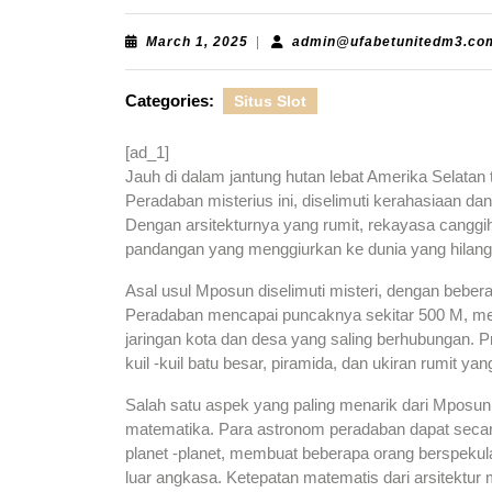
March
March 1, 2025
|
admin@ufabetunitedm3.co
1,
2025
Categories:
Situs Slot
[ad_1]
Jauh di dalam jantung hutan lebat Amerika Selata
Peradaban misterius ini, diselimuti kerahasiaan da
Dengan arsitekturnya yang rumit, rekayasa canggi
pandangan yang menggiurkan ke dunia yang hilang
Asal usul Mposun diselimuti misteri, dengan beber
Peradaban mencapai puncaknya sekitar 500 M, men
jaringan kota dan desa yang saling berhubungan. P
kuil -kuil batu besar, piramida, dan ukiran rumit ya
Salah satu aspek yang paling menarik dari Mposu
matematika. Para astronom peradaban dapat seca
planet -planet, membuat beberapa orang berspeku
luar angkasa. Ketepatan matematis dari arsitektu