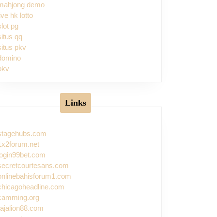
mahjong demo
live hk lotto
slot pg
situs qq
situs pkv
domino
pkv
Links
stagehubs.com
1x2forum.net
login99bet.com
secretcourtesans.com
onlinebahisforum1.com
chicagoheadline.com
camming.org
rajalion88.com