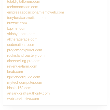
totaldigitalforum.com
technoarmaan.com
empresasposicionamientoweb.com
tonybestcosmetics.com
buzznc.com
fxjoiner.com
skinbykindra.com
alltherageface.com
codenational.com
progameexplorer.com
rockislandroastery.com
directselling-pro.com
revenuealarm.com
lurab.com
ignitioncoilguide.com
mytechcomputer.com
bioslot168.com
artsandcraftsauthority.com
webservicelive.com