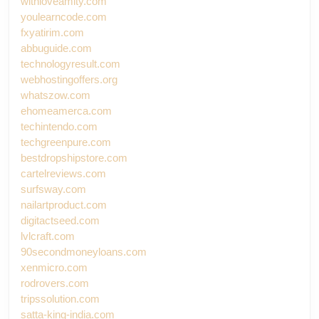
withloveamity.com
youlearncode.com
fxyatirim.com
abbuguide.com
technologyresult.com
webhostingoffers.org
whatszow.com
ehomeamerca.com
techintendo.com
techgreenpure.com
bestdropshipstore.com
cartelreviews.com
surfsway.com
nailartproduct.com
digitactseed.com
lvlcraft.com
90secondmoneyloans.com
xenmicro.com
rodrovers.com
tripssolution.com
satta-king-india.com