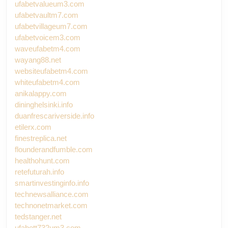
ufabetvalueum3.com
ufabetvaultm7.com
ufabetvillageum7.com
ufabetvoicem3.com
waveufabetm4.com
wayang88.net
websiteufabetm4.com
whiteufabetm4.com
anikalappy.com
dininghelsinki.info
duanfrescariverside.info
etilerx.com
finestreplica.net
flounderandfumble.com
healthohunt.com
retefuturah.info
smartinvestinginfo.info
technewsalliance.com
technonetmarket.com
tedstanger.net
ufabett732um3.com