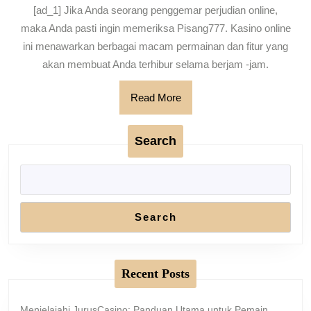
dari
[ad_1] Jika Anda seorang penggemar perjudian online,
Pisang77
maka Anda pasti ingin memeriksa Pisang777. Kasino online
Tinjaua
ini menawarkan berbagai macam permainan dan fitur yang
Kompreh
akan membuat Anda terhibur selama berjam -jam.
Read
Read More
More
Search
Search
Recent Posts
Menjelajahi JurusCasino: Panduan Utama untuk Pemain