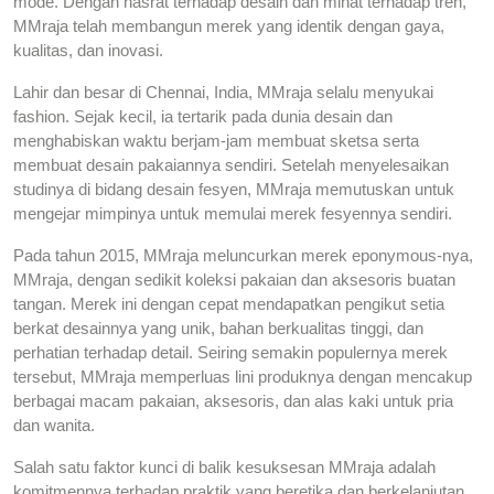
mode. Dengan hasrat terhadap desain dan minat terhadap tren,
MMraja telah membangun merek yang identik dengan gaya,
kualitas, dan inovasi.
Lahir dan besar di Chennai, India, MMraja selalu menyukai
fashion. Sejak kecil, ia tertarik pada dunia desain dan
menghabiskan waktu berjam-jam membuat sketsa serta
membuat desain pakaiannya sendiri. Setelah menyelesaikan
studinya di bidang desain fesyen, MMraja memutuskan untuk
mengejar mimpinya untuk memulai merek fesyennya sendiri.
Pada tahun 2015, MMraja meluncurkan merek eponymous-nya,
MMraja, dengan sedikit koleksi pakaian dan aksesoris buatan
tangan. Merek ini dengan cepat mendapatkan pengikut setia
berkat desainnya yang unik, bahan berkualitas tinggi, dan
perhatian terhadap detail. Seiring semakin populernya merek
tersebut, MMraja memperluas lini produknya dengan mencakup
berbagai macam pakaian, aksesoris, dan alas kaki untuk pria
dan wanita.
Salah satu faktor kunci di balik kesuksesan MMraja adalah
komitmennya terhadap praktik yang beretika dan berkelanjutan.