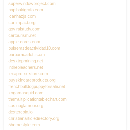
superwindowproject.com
papibakigrafo.com
icanhazjs.com
canimpact.org
goviralstudy.com
cartourism.net
apple-cores.com
pulserasdeactividad10.com
barbaracarlotti.com
desktopmining.net
inthebleachers.net
lexapro-rx-store.com
buyskincareproducts.org
frenchbulldogpuppyforsale.net
kogamasquid.com
themultiplicationtablechart.com
casinoglamour.org
dextercoin.io
christianarticledirectory.org
5homestyle.com