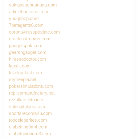
yukigassencanada.com
articlehorizone.com
yuqqbbzp.com
7betagents6.com
coronavirusuptodate.com
crackinstreams.com
gadgetspak.com
gearsngadget.com
hireseodoctor.com
lapsfit.com
levelup-fast.com
mytreepla.net
pokersimulations.com
replicamanufactory.net
rezultate-loto.info
splendifulous.com
sportsrecords4u.com
topceleberites.com
ufabetting8m4.com
ufabetunionum3.com