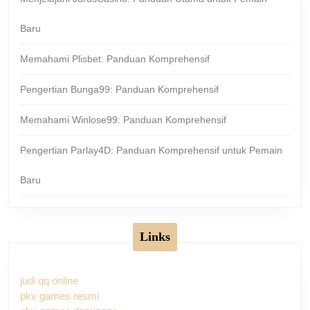
Baru
Memahami Plisbet: Panduan Komprehensif
Pengertian Bunga99: Panduan Komprehensif
Memahami Winlose99: Panduan Komprehensif
Pengertian Parlay4D: Panduan Komprehensif untuk Pemain
Baru
Links
judi qq online
pkv games resmi