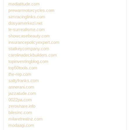
mediatitude.com
prewarmotorcycles.com
simracinglinks.com
dosyamerkezi.net
le-surrealisme.com
showcasebeauty.com
insurancepolicyexpert.com
statkeycompany.com
carolinadeckbuilders.com
topinvestingblog.com
top50tools.com
the-rep.com
saltyfranks.com
annerani.com
jazzatude.com
0022pa.com
zeroshare.info
bilesinc.com
milaretreatnz.com
modaagi.com