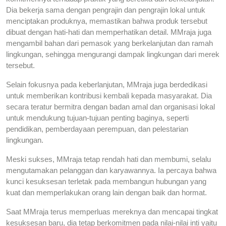
Dia bekerja sama dengan pengrajin dan pengrajin lokal untuk
menciptakan produknya, memastikan bahwa produk tersebut
dibuat dengan hati-hati dan memperhatikan detail. MMraja juga
mengambil bahan dari pemasok yang berkelanjutan dan ramah
lingkungan, sehingga mengurangi dampak lingkungan dari merek
tersebut.
Selain fokusnya pada keberlanjutan, MMraja juga berdedikasi
untuk memberikan kontribusi kembali kepada masyarakat. Dia
secara teratur bermitra dengan badan amal dan organisasi lokal
untuk mendukung tujuan-tujuan penting baginya, seperti
pendidikan, pemberdayaan perempuan, dan pelestarian
lingkungan.
Meski sukses, MMraja tetap rendah hati dan membumi, selalu
mengutamakan pelanggan dan karyawannya. Ia percaya bahwa
kunci kesuksesan terletak pada membangun hubungan yang
kuat dan memperlakukan orang lain dengan baik dan hormat.
Saat MMraja terus memperluas mereknya dan mencapai tingkat
kesuksesan baru, dia tetap berkomitmen pada nilai-nilai inti yaitu