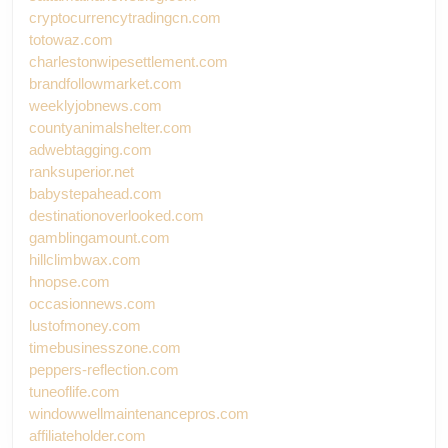
cryptocurrencytradingcn.com
totowaz.com
charlestonwipesettlement.com
brandfollowmarket.com
weeklyjobnews.com
countyanimalshelter.com
adwebtagging.com
ranksuperior.net
babystepahead.com
destinationoverlooked.com
gamblingamount.com
hillclimbwax.com
hnopse.com
occasionnews.com
lustofmoney.com
timebusinesszone.com
peppers-reflection.com
tuneoflife.com
windowwellmaintenancepros.com
affiliateholder.com