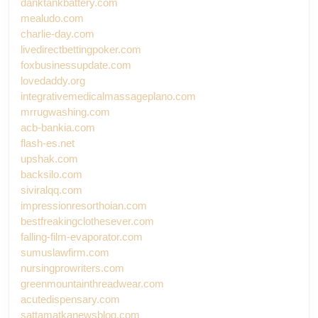
danktankbattery.com
mealudo.com
charlie-day.com
livedirectbettingpoker.com
foxbusinessupdate.com
lovedaddy.org
integrativemedicalmassageplano.com
mrrugwashing.com
acb-bankia.com
flash-es.net
upshak.com
backsilo.com
siviralqq.com
impressionresorthoian.com
bestfreakingclothesever.com
falling-film-evaporator.com
sumuslawfirm.com
nursingprowriters.com
greenmountainthreadwear.com
acutedispensary.com
sattamatkanewsblog.com