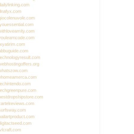
dailylinking.com
dnafyx.com
giocolenuvole.com
iyouessential.com
withloveamity.com
youlearncode.com
fxyatirim.com
abbuguide.com
technologyresult.com
webhostingoffers.org
whatszow.com
ehomeamerca.com
techintendo.com
techgreenpure.com
bestdropshipstore.com
cartelreviews.com
surfsway.com
nailartproduct.com
digitactseed.com
lvlcraft.com