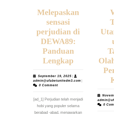
Melepaskan
sensasi
perjudian di
Uta
DEWA89:
Panduan
T
Melepaska
Lengkap
Ola
sensasi
Pe
September
September 19, 2025
|
perjudian
19,
admin@ufabetunit
admin@ufabetunitedm3.com
|
2025
0 Comment
di
Novemb
DEWA89:
[ad_1] Perjudian telah menjadi
admin@uf
0 Com
hobi yang populer selama
Panduan
berabad -abad, menawarkan