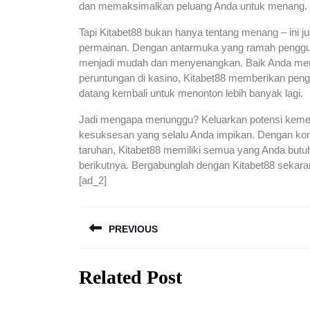
dan memaksimalkan peluang Anda untuk menang.
Tapi Kitabet88 bukan hanya tentang menang – ini 
permainan. Dengan antarmuka yang ramah penggu
menjadi mudah dan menyenangkan. Baik Anda mema
peruntungan di kasino, Kitabet88 memberikan p
datang kembali untuk menonton lebih banyak lagi.
Jadi mengapa menunggu? Keluarkan potensi kemena
kesuksesan yang selalu Anda impikan. Dengan kom
taruhan, Kitabet88 memiliki semua yang Anda but
berikutnya. Bergabunglah dengan Kitabet88 sekar
[ad_2]
Post
PREVIOUS
navigation
Previous
Related Post
post: