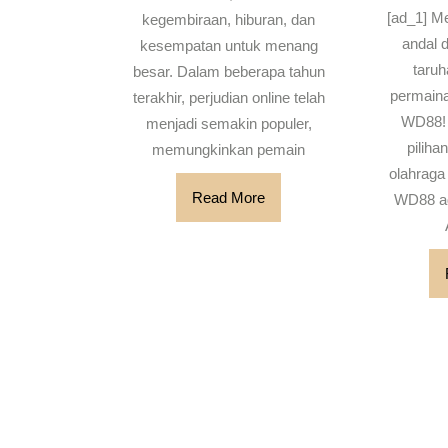
Lengkap
[ad_1] M
kegembiraan, hiburan, dan
andal 
kesempatan untuk menang
taruh
besar. Dalam beberapa tahun
permaina
terakhir, perjudian online telah
WD88!
menjadi semakin populer,
piliha
memungkinkan pemain
olahraga
Read
Read More
WD88 ad
More