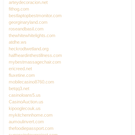
arteydecoracion.net
fithog.com
bestlaptopbestmonitor.com
georginaryland.com
roseandbasil.com
thewhitewhitelights.com
atdhe.ws
heckrodtwetland.org
halfheardinthestillness.com
mybestmassagechair.com
ericreed.net
fluxetine.com
mobilecasino8760.com
betqq3.net
casinoloans5.us
CasinoAuction.us
kipooglecouk.us
mykitchennhome.com
aumoulinvert.com
thefoodiepassport.com
superwindowproject.com