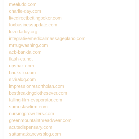
mealudo.com
charlie-day.com
livedirectbettingpoker.com
foxbusinessupdate.com
lovedaddy.org
integrativemedicalmassageplano.com
mrrugwashing.com
acb-bankia.com
flash-es.net
upshak.com
backsilo.com
siviralqq.com
impressionresorthoian.com
bestfreakingclothesever.com
falling-film-evaporator.com
sumuslawfirm.com
nursingprowriters.com
greenmountainthreadwear.com
acutedispensary.com
sattamatkanewsblog.com