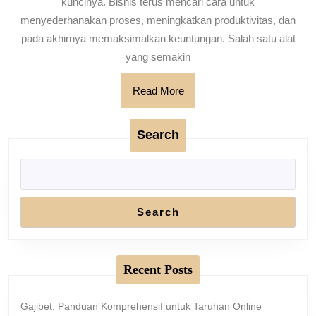
kuncinya. Bisnis terus mencari cara untuk
menyederhanakan proses, meningkatkan produktivitas, dan
pada akhirnya memaksimalkan keuntungan. Salah satu alat
yang semakin
Read
Read More
More
Search
Search
Recent Posts
Gajibet: Panduan Komprehensif untuk Taruhan Online