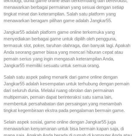
teknologi, dunia game online telah berkembang dan berevolusi,
menawarkan berbagai permainan yang sesuai dengan setiap
tingkat minat dan keterampilan. Salah satu platform yang
menawarkan beragam pilihan game adalah Jangkar55.
Jangkar55 adalah platform game online terkemuka yang
menyediakan berbagai game untuk dipilih oleh pengguna,
termasuk slot, poker, taruhan olahraga, dan banyak lagi. Apakah
Anda seorang gamer biasa yang mencari hiburan cepat atau
pemain serius yang ingin mengasah keterampilan Anda,
Jangkar55 memiliki sesuatu untuk semua orang.
Salah satu aspek paling menarik dari game online dengan
Jangkar55 adalah kesempatan untuk terhubung dengan pemain
dari seluruh dunia. Melalui ruang obrolan dan permainan
multipemain, pemain dapat berinteraksi satu sama lain,
membentuk persahabatan dan persaingan yang menambah
tingkat kegembiraan ekstra pada pengalaman bermain game.
Selain aspek sosial, game online dengan Jangkar55 juga
menawarkan kenyamanan untuk bisa bermain kapan saja, di
mana saja. Apakah Anda berada di rumah di komputer Anda atau