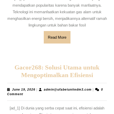
mendapatkan popularitas karena banyak manfaatnya.
Teknologi ini memanfaatkan kekuatan gas alam untuk
menghasilkan energi bersih, menjadikannya alternatif ramah
lingkungan untuk bahan bakar fosil
Read
Read More
More
Gacor268: Solusi Utama untuk
Gacor2
Mengoptimalkan Efisiensi
Solusi
Utama
June
admin@ufabe
June 19, 2026
|
admin@ufabetunitedm3.com
|
0
19,
Comment
untuk
2026
Mengop
[ad_1] Di dunia yang serba cepat saat ini, efisiensi adalah
Efisiens