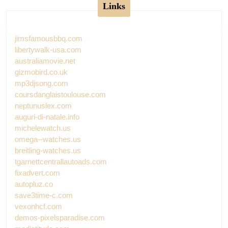
Links
jimsfamousbbq.com
libertywalk-usa.com
australiamovie.net
gizmobird.co.uk
mp3djsong.com
coursdanglaistoulouse.com
neptunuslex.com
auguri-di-natale.info
michelewatch.us
omega--watches.us
breitling-watches.us
tgarnettcentrallautoads.com
fixadvert.com
autopluz.co
save3time-c.com
vexonhcf.com
demos-pixelsparadise.com