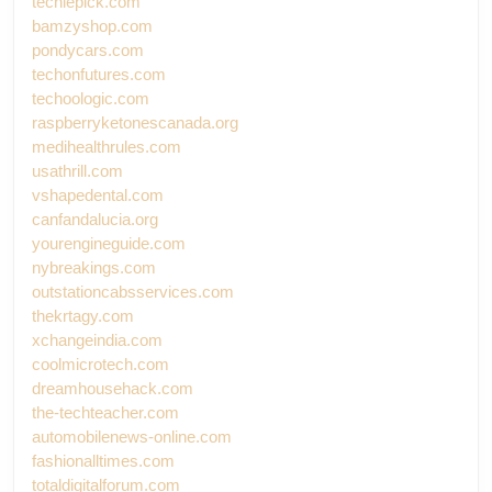
techiepick.com
bamzyshop.com
pondycars.com
techonfutures.com
techoologic.com
raspberryketonescanada.org
medihealthrules.com
usathrill.com
vshapedental.com
canfandalucia.org
yourengineguide.com
nybreakings.com
outstationcabsservices.com
thekrtagy.com
xchangeindia.com
coolmicrotech.com
dreamhousehack.com
the-techteacher.com
automobilenews-online.com
fashionalltimes.com
totaldigitalforum.com