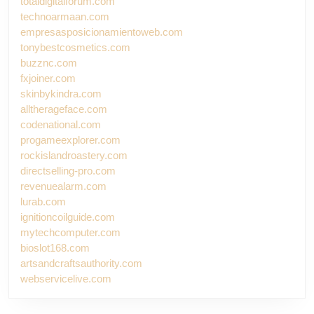
totaldigitalforum.com
technoarmaan.com
empresasposicionamientoweb.com
tonybestcosmetics.com
buzznc.com
fxjoiner.com
skinbykindra.com
alltherageface.com
codenational.com
progameexplorer.com
rockislandroastery.com
directselling-pro.com
revenuealarm.com
lurab.com
ignitioncoilguide.com
mytechcomputer.com
bioslot168.com
artsandcraftsauthority.com
webservicelive.com