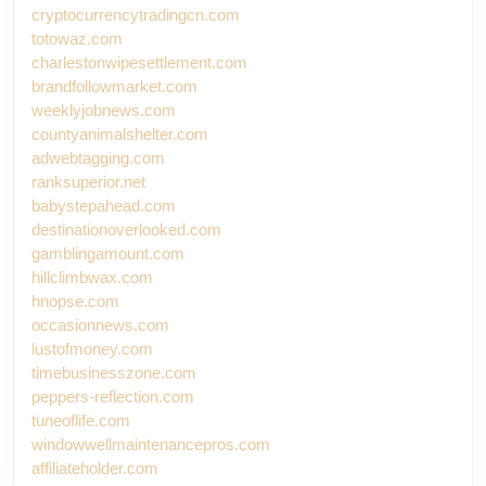
cryptocurrencytradingcn.com
totowaz.com
charlestonwipesettlement.com
brandfollowmarket.com
weeklyjobnews.com
countyanimalshelter.com
adwebtagging.com
ranksuperior.net
babystepahead.com
destinationoverlooked.com
gamblingamount.com
hillclimbwax.com
hnopse.com
occasionnews.com
lustofmoney.com
timebusinesszone.com
peppers-reflection.com
tuneoflife.com
windowwellmaintenancepros.com
affiliateholder.com