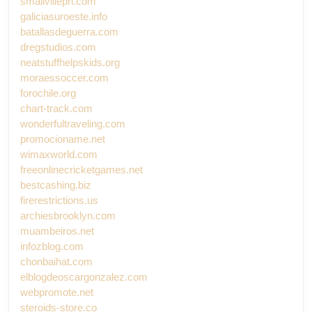
smallvilleph.com
galiciasuroeste.info
batallasdeguerra.com
dregstudios.com
neatstuffhelpskids.org
moraessoccer.com
forochile.org
chart-track.com
wonderfultraveling.com
promocioname.net
wimaxworld.com
freeonlinecricketgames.net
bestcashing.biz
firerestrictions.us
archiesbrooklyn.com
muambeiros.net
infozblog.com
chonbaihat.com
elblogdeoscargonzalez.com
webpromote.net
steroids-store.co