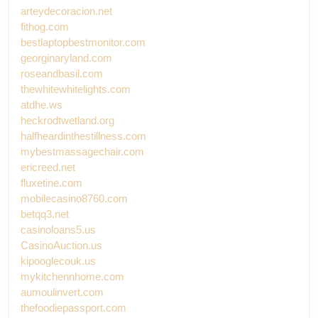
arteydecoracion.net
fithog.com
bestlaptopbestmonitor.com
georginaryland.com
roseandbasil.com
thewhitewhitelights.com
atdhe.ws
heckrodtwetland.org
halfheardinthestillness.com
mybestmassagechair.com
ericreed.net
fluxetine.com
mobilecasino8760.com
betqq3.net
casinoloans5.us
CasinoAuction.us
kipooglecouk.us
mykitchennhome.com
aumoulinvert.com
thefoodiepassport.com