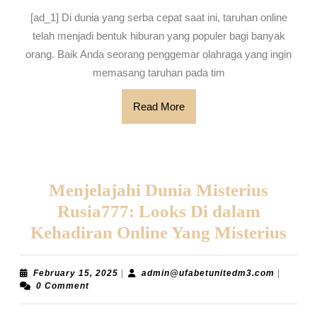
Kege
[ad_1] Di dunia yang serba cepat saat ini, taruhan online
Taru
telah menjadi bentuk hiburan yang populer bagi banyak
Onlin
orang. Baik Anda seorang penggemar olahraga yang ingin
memasang taruhan pada tim
Read
Read More
More
Menjelajahi Dunia Misterius
Rusia777: Looks Di dalam
Men
Kehadiran Online Yang Misterius
Dun
Mis
February
admin@u
February 15, 2025
|
admin@ufabetunitedm3.com
|
15,
0 Comment
Rus
2025
Loo