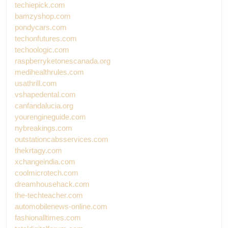
techiepick.com
bamzyshop.com
pondycars.com
techonfutures.com
techoologic.com
raspberryketonescanada.org
medihealthrules.com
usathrill.com
vshapedental.com
canfandalucia.org
yourengineguide.com
nybreakings.com
outstationcabsservices.com
thekrtagy.com
xchangeindia.com
coolmicrotech.com
dreamhousehack.com
the-techteacher.com
automobilenews-online.com
fashionalltimes.com