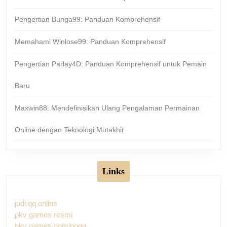
Pengertian Bunga99: Panduan Komprehensif
Memahami Winlose99: Panduan Komprehensif
Pengertian Parlay4D: Panduan Komprehensif untuk Pemain
Baru
Maxwin88: Mendefinisikan Ulang Pengalaman Permainan
Online dengan Teknologi Mutakhir
Links
judi qq online
pkv games resmi
pkv games dominoqq