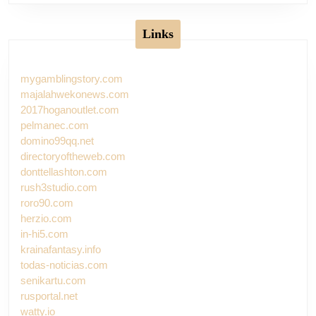
Links
mygamblingstory.com
majalahwekonews.com
2017hoganoutlet.com
pelmanec.com
domino99qq.net
directoryoftheweb.com
donttellashton.com
rush3studio.com
roro90.com
herzio.com
in-hi5.com
krainafantasy.info
todas-noticias.com
senikartu.com
rusportal.net
watty.io