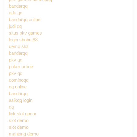
bandarqq
adu qq
bandarqq online
judi qq
situs pkv games
login sbobet88
demo slot
bandarqq
pkv qq
poker online
pkv qq
dominoqq
qq online
bandarqq
asikqq login
qq
link slot gacor
slot demo
slot demo
mahjong demo