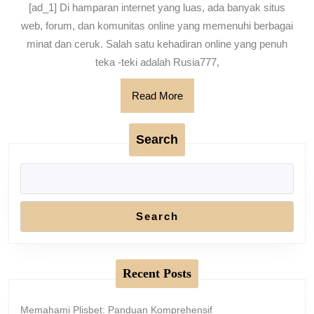
[ad_1] Di hamparan internet yang luas, ada banyak situs
Di
web, forum, dan komunitas online yang memenuhi berbagai
dal
minat dan ceruk. Salah satu kehadiran online yang penuh
Keh
teka -teki adalah Rusia777,
Onl
Read
Read More
Yan
More
Mis
Search
Search
Recent Posts
Memahami Plisbet: Panduan Komprehensif