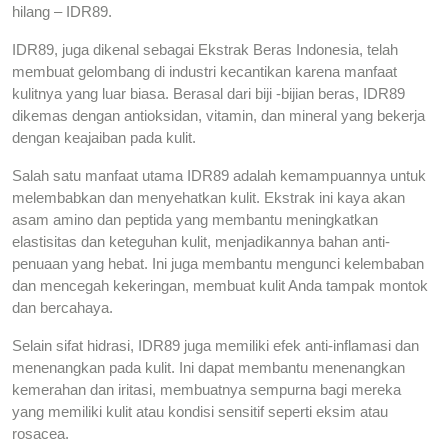
hilang – IDR89.
IDR89, juga dikenal sebagai Ekstrak Beras Indonesia, telah
membuat gelombang di industri kecantikan karena manfaat
kulitnya yang luar biasa. Berasal dari biji -bijian beras, IDR89
dikemas dengan antioksidan, vitamin, dan mineral yang bekerja
dengan keajaiban pada kulit.
Salah satu manfaat utama IDR89 adalah kemampuannya untuk
melembabkan dan menyehatkan kulit. Ekstrak ini kaya akan
asam amino dan peptida yang membantu meningkatkan
elastisitas dan keteguhan kulit, menjadikannya bahan anti-
penuaan yang hebat. Ini juga membantu mengunci kelembaban
dan mencegah kekeringan, membuat kulit Anda tampak montok
dan bercahaya.
Selain sifat hidrasi, IDR89 juga memiliki efek anti-inflamasi dan
menenangkan pada kulit. Ini dapat membantu menenangkan
kemerahan dan iritasi, membuatnya sempurna bagi mereka
yang memiliki kulit atau kondisi sensitif seperti eksim atau
rosacea.