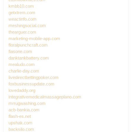
kmbb10.com
getxtrem.com
weactinfo.com
meshingsocial.com
thearguer.com
marketing-mobile-app.com
floralpunchcraft.com
fiasone.com
danktankbattery.com
mealudo.com
charlie-day.com
livedirectbettingpoker.com
foxbusinessupdate.com
lovedaddy.org
integrativemedicalmassageplano.com
mrrugwashing.com
acb-bankia.com
flash-es.net
upshak.com
backsilo.com