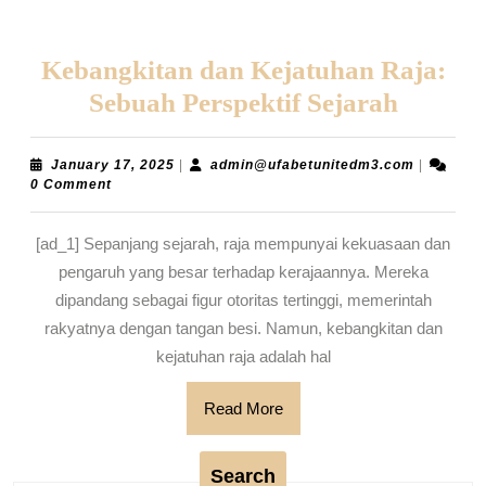
Kebangkitan dan Kejatuhan Raja:
Kebang
Sebuah Perspektif Sejarah
dan
Kejatu
January
admin@uf
January 17, 2025
|
admin@ufabetunitedm3.com
|
17,
0 Comment
Raja:
2025
Sebuah
[ad_1] Sepanjang sejarah, raja mempunyai kekuasaan dan
Perspek
pengaruh yang besar terhadap kerajaannya. Mereka
Sejara
dipandang sebagai figur otoritas tertinggi, memerintah
rakyatnya dengan tangan besi. Namun, kebangkitan dan
kejatuhan raja adalah hal
Read
Read More
More
Search