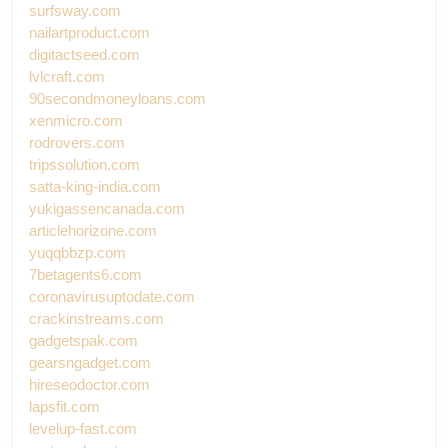
surfsway.com
nailartproduct.com
digitactseed.com
lvlcraft.com
90secondmoneyloans.com
xenmicro.com
rodrovers.com
tripssolution.com
satta-king-india.com
yukigassencanada.com
articlehorizone.com
yuqqbbzp.com
7betagents6.com
coronavirusuptodate.com
crackinstreams.com
gadgetspak.com
gearsngadget.com
hireseodoctor.com
lapsfit.com
levelup-fast.com