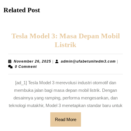
Previous
Next
Related Post
post:
post:
Tesla Model 3: Masa Depan Mobil
Tesla
Listrik
Model
3:
November
admin@
November 26, 2025
|
admin@ufabetunitedm3.com
|
26,
0 Comment
Masa
2025
Depan
[ad_1] Tesla Model 3 merevolusi industri otomotif dan
Mobil
membuka jalan bagi masa depan mobil listrik. Dengan
Listrik
desainnya yang ramping, performa mengesankan, dan
teknologi mutakhir, Model 3 menetapkan standar baru untuk
Read
Read More
More