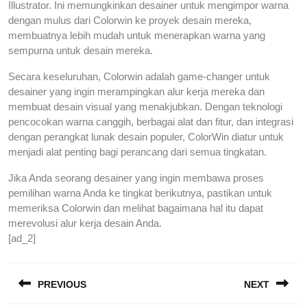
Illustrator. Ini memungkinkan desainer untuk mengimpor warna
dengan mulus dari Colorwin ke proyek desain mereka,
membuatnya lebih mudah untuk menerapkan warna yang
sempurna untuk desain mereka.
Secara keseluruhan, Colorwin adalah game-changer untuk
desainer yang ingin merampingkan alur kerja mereka dan
membuat desain visual yang menakjubkan. Dengan teknologi
pencocokan warna canggih, berbagai alat dan fitur, dan integrasi
dengan perangkat lunak desain populer, ColorWin diatur untuk
menjadi alat penting bagi perancang dari semua tingkatan.
Jika Anda seorang desainer yang ingin membawa proses
pemilihan warna Anda ke tingkat berikutnya, pastikan untuk
memeriksa Colorwin dan melihat bagaimana hal itu dapat
merevolusi alur kerja desain Anda.
[ad_2]
Post
PREVIOUS
NEXT
navigation