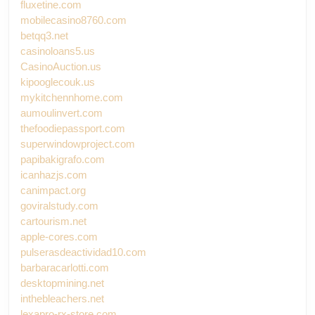
fluxetine.com
mobilecasino8760.com
betqq3.net
casinoloans5.us
CasinoAuction.us
kipooglecouk.us
mykitchennhome.com
aumoulinvert.com
thefoodiepassport.com
superwindowproject.com
papibakigrafo.com
icanhazjs.com
canimpact.org
goviralstudy.com
cartourism.net
apple-cores.com
pulserasdeactividad10.com
barbaracarlotti.com
desktopmining.net
inthebleachers.net
lexapro-rx-store.com