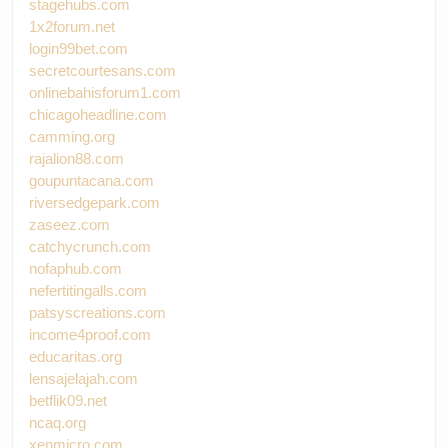
stagehubs.com
1x2forum.net
login99bet.com
secretcourtesans.com
onlinebahisforum1.com
chicagoheadline.com
camming.org
rajalion88.com
goupuntacana.com
riversedgepark.com
zaseez.com
catchycrunch.com
nofaphub.com
nefertitingalls.com
patsyscreations.com
income4proof.com
educaritas.org
lensajelajah.com
betflik09.net
ncaq.org
xenmicro.com