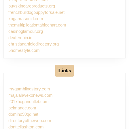
buyskincareproducts.org
frenchbulldogpuppyforsale.net
kogamasquid.com
themultiplicationtablechart.com
casinoglamour.org
dextercoin.io
christianarticledirectory.org
5homestyle.com
Links
mygamblingstory.com
majalahwekonews.com
2017hoganoutlet.com
pelmanec.com
domino99qq.net
directoryoftheweb.com
donttellashton.com