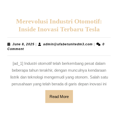
post:
post:
Merevolusi Industri Otomotif:
Merev
Inside Inovasi Terbaru Tesla
Indust
Otomot
June
admin@ufabet
June 8, 2025
|
admin@ufabetunitedm3.com
|
0
8,
Comment
Inside
2025
Inovas
[ad_1] Industri otomotif telah berkembang pesat dalam
Terba
beberapa tahun terakhir, dengan munculnya kendaraan
Tesla
listrik dan teknologi mengemudi yang otonom. Salah satu
perusahaan yang telah berada di garis depan inovasi ini
Read
Read More
More