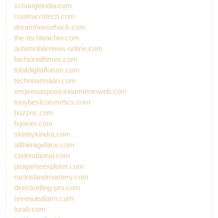
xchangeindia.com
coolmicrotech.com
dreamhousehack.com
the-techteacher.com
automobilenews-online.com
fashionalltimes.com
totaldigitalforum.com
technoarmaan.com
empresasposicionamientoweb.com
tonybestcosmetics.com
buzznc.com
fxjoiner.com
skinbykindra.com
alltherageface.com
codenational.com
progameexplorer.com
rockislandroastery.com
directselling-pro.com
revenuealarm.com
lurab.com