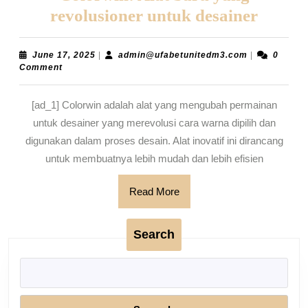
Colorw
revolusioner untuk desainer
Alat
baru
June
admin@ufabe
June 17, 2025
|
admin@ufabetunitedm3.com
|
0
17,
Comment
yang
2025
revolu
[ad_1] Colorwin adalah alat yang mengubah permainan
untuk
untuk desainer yang merevolusi cara warna dipilih dan
desain
digunakan dalam proses desain. Alat inovatif ini dirancang
untuk membuatnya lebih mudah dan lebih efisien
Read
Read More
More
Search