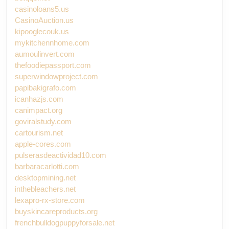
casinoloans5.us
CasinoAuction.us
kipooglecouk.us
mykitchennhome.com
aumoulinvert.com
thefoodiepassport.com
superwindowproject.com
papibakigrafo.com
icanhazjs.com
canimpact.org
goviralstudy.com
cartourism.net
apple-cores.com
pulserasdeactividad10.com
barbaracarlotti.com
desktopmining.net
inthebleachers.net
lexapro-rx-store.com
buyskincareproducts.org
frenchbulldogpuppyforsale.net