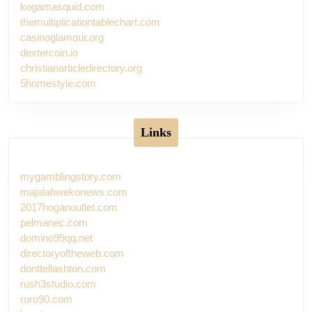
kogamasquid.com
themultiplicationtablechart.com
casinoglamour.org
dextercoin.io
christianarticledirectory.org
5homestyle.com
Links
mygamblingstory.com
majalahwekonews.com
2017hoganoutlet.com
pelmanec.com
domino99qq.net
directoryoftheweb.com
donttellashton.com
rush3studio.com
roro90.com