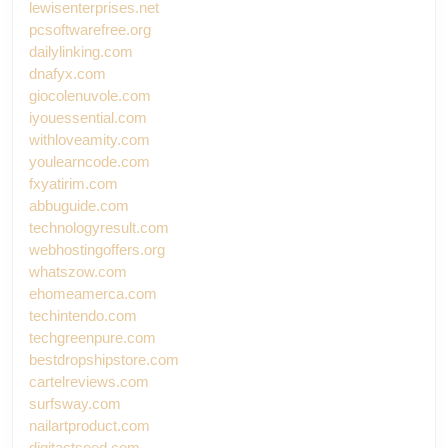
lewisenterprises.net
pcsoftwarefree.org
dailylinking.com
dnafyx.com
giocolenuvole.com
iyouessential.com
withloveamity.com
youlearncode.com
fxyatirim.com
abbuguide.com
technologyresult.com
webhostingoffers.org
whatszow.com
ehomeamerca.com
techintendo.com
techgreenpure.com
bestdropshipstore.com
cartelreviews.com
surfsway.com
nailartproduct.com
digitactseed.com