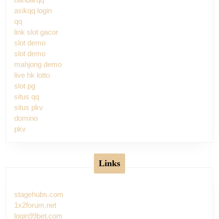
asikqq login
qq
link slot gacor
slot demo
slot demo
mahjong demo
live hk lotto
slot pg
situs qq
situs pkv
domino
pkv
Links
stagehubs.com
1x2forum.net
login99bet.com