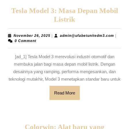
Tesla Model 3: Masa Depan Mobil
Tesla
Listrik
Model
3:
November
admin@
November 26, 2025
|
admin@ufabetunitedm3.com
|
26,
0 Comment
Masa
2025
Depan
[ad_1] Tesla Model 3 merevolusi industri otomotif dan
Mobil
membuka jalan bagi masa depan mobil listrik. Dengan
Listrik
desainnya yang ramping, performa mengesankan, dan
teknologi mutakhir, Model 3 menetapkan standar baru untuk
Read
Read More
More
Colorwin: Alat baru yang