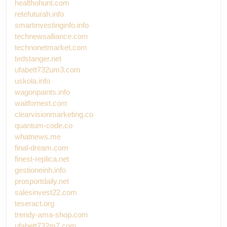
healthohunt.com
retefuturah.info
smartinvestinginfo.info
technewsalliance.com
technonetmarket.com
tedstanger.net
ufabett732um3.com
uskola.info
wagonpaints.info
waitfornext.com
clearvisionmarketing.co
quantum-code.co
whatnews.me
final-dream.com
finest-replica.net
gestioneinh.info
prosportdaily.net
salesinvest22.com
teseract.org
trendy-ama-shop.com
ufabett732m7.com