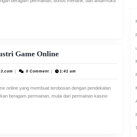
Dengan beragam permainan, bonus menarik, dan antarmuka
Uno138:
ustri Game Online
Pemain
Baru
admin@ufabetunitedm3.com
m3.com
|
0 Comment
|
1:41 am
di
game online yang membuat terobosan dengan pendekatan
Industri
rkan beragam permainan, mulai dari permainan kasino
Game
Online