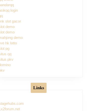
bandarqq
asikqq login
qq
link slot gacor
slot demo
slot demo
mahjong demo
live hk lotto
slot pg
situs qq
situs pkv
domino
pkv
Links
stagehubs.com
1x2forum.net