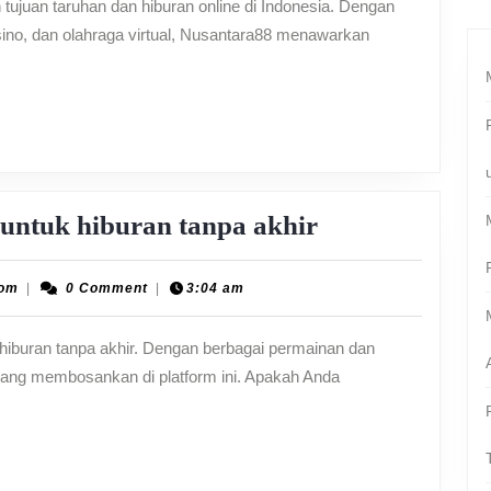
tujuan taruhan dan hiburan online di Indonesia. Dengan
sino, dan olahraga virtual, Nusantara88 menawarkan
QQ8821:
untuk hiburan tanpa akhir
Tujuan
akhir
admin@ufabetunitedm3.com
com
|
0 Comment
|
3:04 am
Anda
hiburan tanpa akhir. Dengan berbagai permainan dan
untuk
 yang membosankan di platform ini. Apakah Anda
hiburan
tanpa
akhir