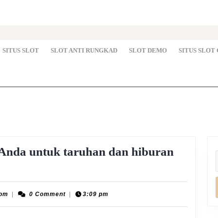
SITUS SLOT
SLOT ANTI RUNGKAD
SLOT DEMO
SITUS SLOT
Anda untuk taruhan dan hiburan
admin@ufabetunitedm3.com
com
|
0 Comment
|
3:09 pm