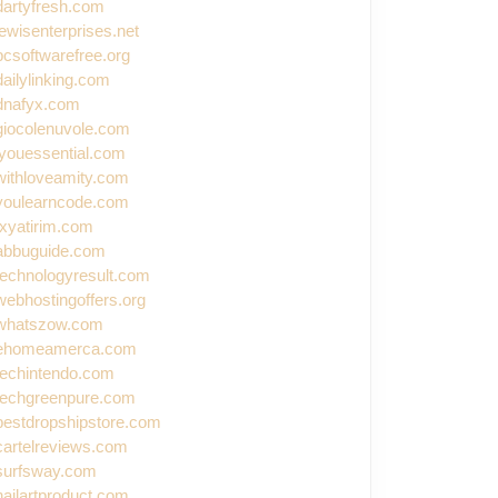
dartyfresh.com
lewisenterprises.net
pcsoftwarefree.org
dailylinking.com
dnafyx.com
giocolenuvole.com
iyouessential.com
withloveamity.com
youlearncode.com
fxyatirim.com
abbuguide.com
technologyresult.com
webhostingoffers.org
whatszow.com
ehomeamerca.com
techintendo.com
techgreenpure.com
bestdropshipstore.com
cartelreviews.com
surfsway.com
nailartproduct.com