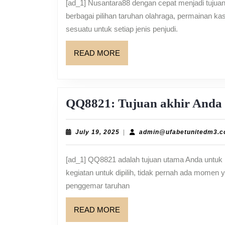
[ad_1] Nusantara88 dengan cepat menjadi tujuan 
untuk
berbagai pilihan taruhan olahraga, permainan ka
taruhan
sesuatu untuk setiap jenis penjudi.
dan
hiburan
READ
READ MORE
MORE
online
QQ8821: Tujuan akhir Anda 
July
July 19, 2025
|
admin@ufabetunitedm3.
19,
2025
[ad_1] QQ8821 adalah tujuan utama Anda untuk 
kegiatan untuk dipilih, tidak pernah ada momen
penggemar taruhan
READ
READ MORE
MORE