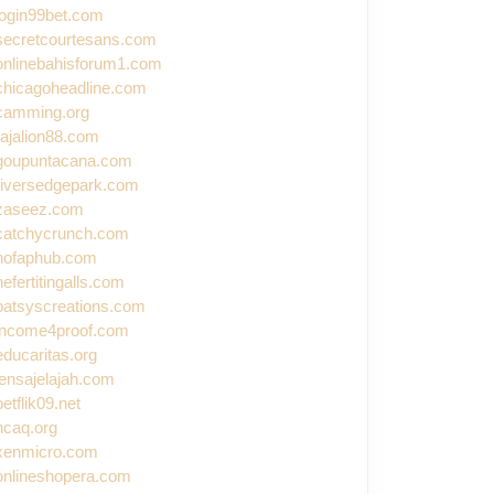
login99bet.com
secretcourtesans.com
onlinebahisforum1.com
chicagoheadline.com
camming.org
rajalion88.com
goupuntacana.com
riversedgepark.com
zaseez.com
catchycrunch.com
nofaphub.com
nefertitingalls.com
patsyscreations.com
income4proof.com
educaritas.org
lensajelajah.com
betflik09.net
ncaq.org
xenmicro.com
onlineshopera.com