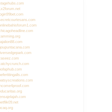
stagehubs.com
1x2forum.net
login99bet.com
secretcourtesans.com
onlinebahisforum1.com
chicagoheadline.com
camming.org
rajalion88.com
goupuntacana.com
riversedgepark.com
zaseez.com
catchycrunch.com
nofaphub.com
nefertitingalls.com
patsyscreations.com
income4proof.com
educaritas.org
lensajelajah.com
betflik09.net
ncaq.org