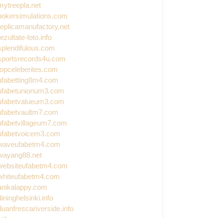
mytreepla.net
pokersimulations.com
replicamanufactory.net
rezultate-loto.info
splendifulous.com
sportsrecords4u.com
topceleberites.com
ufabetting8m4.com
ufabetunionum3.com
ufabetvalueum3.com
ufabetvaultm7.com
ufabetvillageum7.com
ufabetvoicem3.com
waveufabetm4.com
wayang88.net
websiteufabetm4.com
whiteufabetm4.com
anikalappy.com
dininghelsinki.info
duanfrescariverside.info