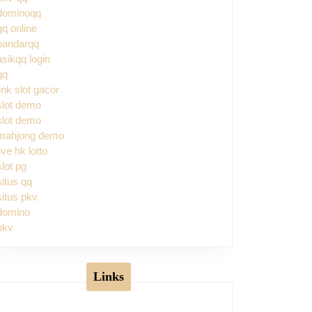
dominoqq
qq online
bandarqq
asikqq login
qq
link slot gacor
slot demo
slot demo
mahjong demo
live hk lotto
slot pg
situs qq
situs pkv
domino
pkv
Links