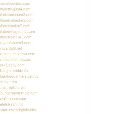
topceleberites.com
ufabetting8m4.com
ufabetunionum3.com
ufabetvalueum3.com
ufabetvaultm7.com
ufabetvillageum7.com
ufabetvoicem3.com
waveufabetm4.com
wayang88.net
websiteufabetm4.com
whiteufabetm4.com
anikalappy.com
dininghelsinki.info
duanfrescariverside.info
etilerx.com
finestreplica.net
flounderandfumble.com
healthohunt.com
retefuturah.info
smartinvestinginfo.info