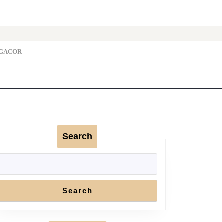
 GACOR
Search
Search