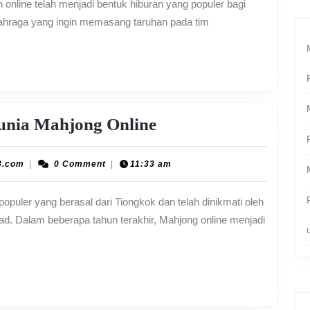
n online telah menjadi bentuk hiburan yang populer bagi
ahraga yang ingin memasang taruhan pada tim
MahjongJP88:
nia Mahjong Online
Menyelami
Dunia
admin@ufabetunitedm3.com
3.com
|
0 Comment
|
11:33 am
Mahjong
opuler yang berasal dari Tiongkok dan telah dinikmati oleh
Online
ad. Dalam beberapa tahun terakhir, Mahjong online menjadi