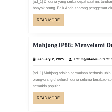
[ad_1] Di dunia yang serba cepat saat ini, taruha
Kegembiraan
banyak orang. Baik Anda seorang penggemar ol
Taruhan
Online
READ
READ MORE
MORE
MahjongJP88: Menyelami Du
January
January 2, 2025
|
admin@ufabetunitedm
2,
2025
[ad_1] Mahjong adalah permainan berbasis ubin p
orang-orang di seluruh dunia selama berabad-ab
semakin populer,
READ
READ MORE
MORE