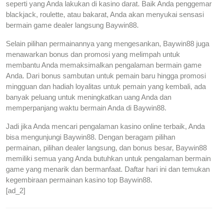
seperti yang Anda lakukan di kasino darat. Baik Anda penggemar
blackjack, roulette, atau bakarat, Anda akan menyukai sensasi
bermain game dealer langsung Baywin88.
Selain pilihan permainannya yang mengesankan, Baywin88 juga
menawarkan bonus dan promosi yang melimpah untuk
membantu Anda memaksimalkan pengalaman bermain game
Anda. Dari bonus sambutan untuk pemain baru hingga promosi
mingguan dan hadiah loyalitas untuk pemain yang kembali, ada
banyak peluang untuk meningkatkan uang Anda dan
memperpanjang waktu bermain Anda di Baywin88.
Jadi jika Anda mencari pengalaman kasino online terbaik, Anda
bisa mengunjungi Baywin88. Dengan beragam pilihan
permainan, pilihan dealer langsung, dan bonus besar, Baywin88
memiliki semua yang Anda butuhkan untuk pengalaman bermain
game yang menarik dan bermanfaat. Daftar hari ini dan temukan
kegembiraan permainan kasino top Baywin88.
[ad_2]
Post