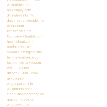
whiteufabetm4.com
anikalappy.com
dininghelsinki.info
duanfrescariverside.info
etilerx.com
finestreplica.net
flounderandfumble.com
healthohunt.com
retefuturah.info
smartinvestinginfo.info
technewsalliance.com
technonetmarket.com
tedstanger.net
ufabett732um3.com
uskola.info
wagonpaints.info
waitfornext.com
clearvisionmarketing.co
quantum-code.co
whatnews.me