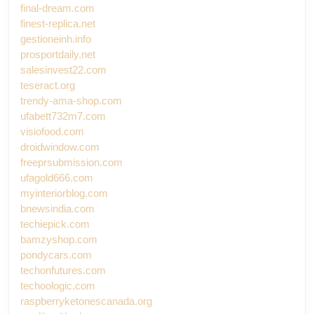
final-dream.com
finest-replica.net
gestioneinh.info
prosportdaily.net
salesinvest22.com
teseract.org
trendy-ama-shop.com
ufabett732m7.com
visiofood.com
droidwindow.com
freeprsubmission.com
ufagold666.com
myinteriorblog.com
bnewsindia.com
techiepick.com
bamzyshop.com
pondycars.com
techonfutures.com
techoologic.com
raspberryketonescanada.org