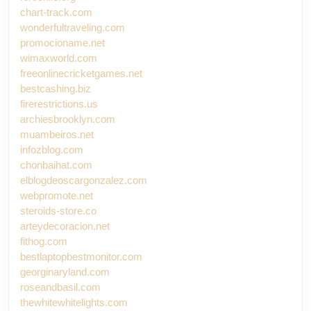
chart-track.com
wonderfultraveling.com
promocioname.net
wimaxworld.com
freeonlinecricketgames.net
bestcashing.biz
firerestrictions.us
archiesbrooklyn.com
muambeiros.net
infozblog.com
chonbaihat.com
elblogdeoscargonzalez.com
webpromote.net
steroids-store.co
arteydecoracion.net
fithog.com
bestlaptopbestmonitor.com
georginaryland.com
roseandbasil.com
thewhitewhitelights.com