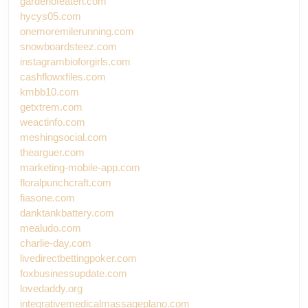
gardenofeaten.com
hycys05.com
onemoremilerunning.com
snowboardsteez.com
instagrambioforgirls.com
cashflowxfiles.com
kmbb10.com
getxtrem.com
weactinfo.com
meshingsocial.com
thearguer.com
marketing-mobile-app.com
floralpunchcraft.com
fiasone.com
danktankbattery.com
mealudo.com
charlie-day.com
livedirectbettingpoker.com
foxbusinessupdate.com
lovedaddy.org
integrativemedicalmassageplano.com