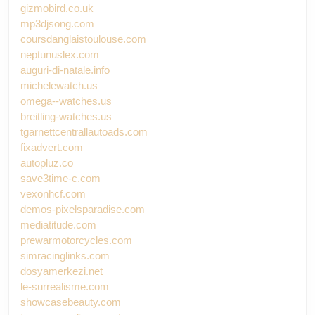
gizmobird.co.uk
mp3djsong.com
coursdanglaistoulouse.com
neptunuslex.com
auguri-di-natale.info
michelewatch.us
omega--watches.us
breitling-watches.us
tgarnettcentrallautoads.com
fixadvert.com
autopluz.co
save3time-c.com
vexonhcf.com
demos-pixelsparadise.com
mediatitude.com
prewarmotorcycles.com
simracinglinks.com
dosyamerkezi.net
le-surrealisme.com
showcasebeauty.com