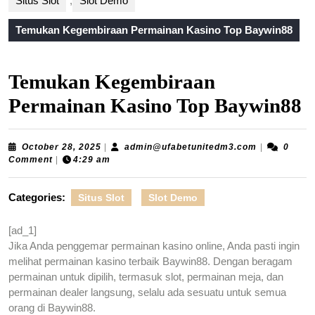
Situs Slot
,
Slot Demo
Temukan Kegembiraan Permainan Kasino Top Baywin88
Temukan Kegembiraan
Permainan Kasino Top Baywin88
October
admin@ufab
October 28, 2025
|
admin@ufabetunitedm3.com
|
0
28,
Comment
|
4:29 am
2025
Categories:
Situs Slot
Slot Demo
[ad_1]
Jika Anda penggemar permainan kasino online, Anda pasti ingin
melihat permainan kasino terbaik Baywin88. Dengan beragam
permainan untuk dipilih, termasuk slot, permainan meja, dan
permainan dealer langsung, selalu ada sesuatu untuk semua
orang di Baywin88.