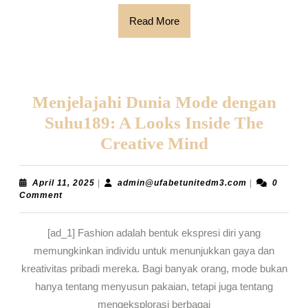
Read
Read More
More
Menjelajahi Dunia Mode dengan
Suhu189: A Looks Inside The
Menjelajahi
Creative Mind
Dunia
Mode
April
admin@ufabe
April 11, 2025
|
admin@ufabetunitedm3.com
|
0
11,
Comment
dengan
2025
Suhu189:
[ad_1] Fashion adalah bentuk ekspresi diri yang
A
memungkinkan individu untuk menunjukkan gaya dan
Looks
kreativitas pribadi mereka. Bagi banyak orang, mode bukan
Inside
hanya tentang menyusun pakaian, tetapi juga tentang
mengeksplorasi berbagai
The