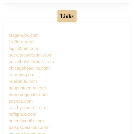
Links
stagehubs.com
1x2forum.net
login99bet.com
secretcourtesans.com
onlinebahisforum1.com
chicagoheadline.com
camming.org
rajalion88.com
goupuntacana.com
riversedgepark.com
zaseez.com
catchycrunch.com
nofaphub.com
nefertitingalls.com
patsyscreations.com
income4proof.com