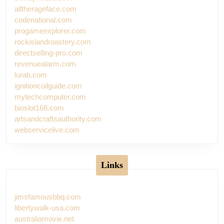
alltherageface.com
codenational.com
progameexplorer.com
rockislandroastery.com
directselling-pro.com
revenuealarm.com
lurab.com
ignitioncoilguide.com
mytechcomputer.com
bioslot168.com
artsandcraftsauthority.com
webservicelive.com
Links
jimsfamousbbq.com
libertywalk-usa.com
australiamovie.net