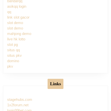
bandarqq
asikqq login
qq
link slot gacor
slot demo
slot demo
mahjong demo
live hk lotto
slot pg
situs qq
situs pkv
domino
pkv
Links
stagehubs.com
1x2forum.net
login99bet.com