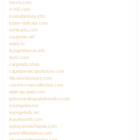
herzio.com
in-hi5.com
krainafantasy.info
todas-noticias.com
senikartu.com
rusportal.net
watty.io
livinginthesun.info
itsriz.com
cargoods.shop
capetownacupuncture.com
bitcoinvideospro.com
cosmiccrowcollective.com
alain-jacquet.com
gotisouizakayabakeneko.com
meshpoint.me
spongebob.net
busyboxintl.com
auttayanratchapak.com
postcoffeebarva.com
elteatromilliondollar.com