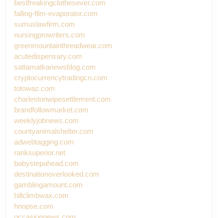
bestfreakingclothesever.com
falling-film-evaporator.com
sumuslawfirm.com
nursingprowriters.com
greenmountainthreadwear.com
acutedispensary.com
sattamatkanewsblog.com
cryptocurrencytradingcn.com
totowaz.com
charlestonwipesettlement.com
brandfollowmarket.com
weeklyjobnews.com
countyanimalshelter.com
adwebtagging.com
ranksuperior.net
babystepahead.com
destinationoverlooked.com
gamblingamount.com
hillclimbwax.com
hnopse.com
occasionnews.com