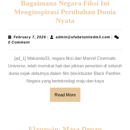
Bagaimana Negara Fiksi Ini
Menginspirasi Perubahan Dunia
Kebangkitan
Nyata
Wakanda33:
Bagaimana
February
admin@uf
February 7, 2026
|
admin@ufabetunitedm3.com
|
7,
0 Comment
Negara
2026
Fiksi
[ad_1] Wakanda33, negara fiksi dari Marvel Cinematic
Ini
Universe, telah memikat hati dan pikiran penonton di seluruh
Menginspirasi
dunia sejak debutnya dalam film blockbuster Black Panther.
Perubahan
Negara yang berteknologi maju dan kaya
Dunia
Read
Read More
Nyata
More
Elangwin: Masa Depan