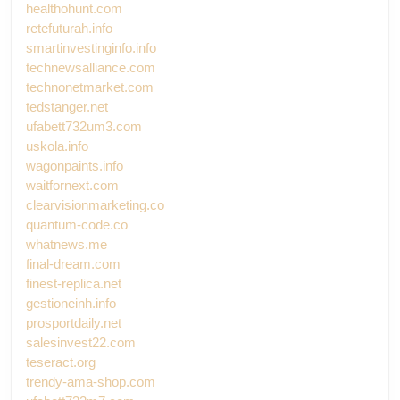
healthohunt.com
retefuturah.info
smartinvestinginfo.info
technewsalliance.com
technonetmarket.com
tedstanger.net
ufabett732um3.com
uskola.info
wagonpaints.info
waitfornext.com
clearvisionmarketing.co
quantum-code.co
whatnews.me
final-dream.com
finest-replica.net
gestioneinh.info
prosportdaily.net
salesinvest22.com
teseract.org
trendy-ama-shop.com