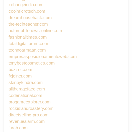
xchangeindia.com
coolmicrotech.com
dreamhousehack.com
the-techteacher.com
automobilenews-online.com
fashionalltimes.com
totaldigitalforum.com
technoarmaan.com
empresasposicionamientoweb.com
tonybestcosmetics.com
buzznc.com
fxjoiner.com
skinbykindra.com
alltherageface.com
codenational.com
progameexplorer.com
rockislandroastery.com
directselling-pro.com
revenuealarm.com
lurab.com