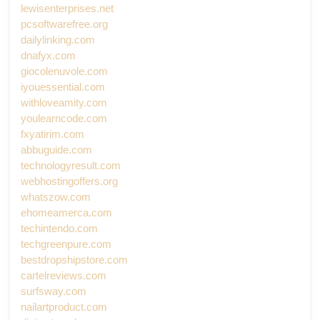
lewisenterprises.net
pcsoftwarefree.org
dailylinking.com
dnafyx.com
giocolenuvole.com
iyouessential.com
withloveamity.com
youlearncode.com
fxyatirim.com
abbuguide.com
technologyresult.com
webhostingoffers.org
whatszow.com
ehomeamerca.com
techintendo.com
techgreenpure.com
bestdropshipstore.com
cartelreviews.com
surfsway.com
nailartproduct.com