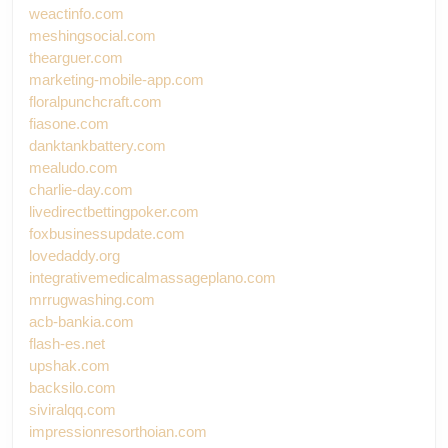
weactinfo.com
meshingsocial.com
thearguer.com
marketing-mobile-app.com
floralpunchcraft.com
fiasone.com
danktankbattery.com
mealudo.com
charlie-day.com
livedirectbettingpoker.com
foxbusinessupdate.com
lovedaddy.org
integrativemedicalmassageplano.com
mrrugwashing.com
acb-bankia.com
flash-es.net
upshak.com
backsilo.com
siviralqq.com
impressionresorthoian.com