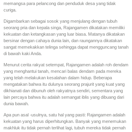
memangsa para pelancong dan penduduk desa yang tidak
curiga.
Digambarkan sebagai sosok yang menjulang dengan tubuh
seorang pria dan kepala singa, Rajangamen dikatakan memiliki
kekuatan dan ketangkasan yang luar biasa. Matanya dikatakan
bersinar dengan cahaya dunia lain, dan raungannya dikatakan
sangat memekakkan telinga sehingga dapat mengguncang tanah
di bawah kaki Anda.
Menurut cerita rakyat setempat, Rajangamen adalah roh dendam
yang menghantui tanah, mencari balas dendam pada mereka
yang telah melakukan kesalahan dalam hidup. Beberapa
mengatakan bahwa itu dulunya seorang prajurit yang kuat yang
dikhianati dan dibunuh oleh rakyatnya sendiri, sementara yang
lain percaya bahwa itu adalah semangat iblis yang dibuang dari
dunia bawah.
Apa pun asal -usulnya, satu hal yang pasti: Rajangamen adalah
kekuatan yang harus diperhitungkan. Banyak yang menemukan
makhluk itu tidak pernah terlihat lagi, tubuh mereka tidak pernah