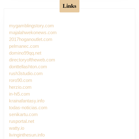
Links
mygamblingstory.com
majalahwekonews.com
2017hoganoutlet.com
pelmanec.com
domino99qq.net
directoryoftheweb.com
donttellashton.com
rush3studio.com
roro90.com
herzio.com
in-hi5.com
krainafantasy.info
todas-noticias.com
senikartu.com
rusportal.net
watty.io
livinginthesun.info