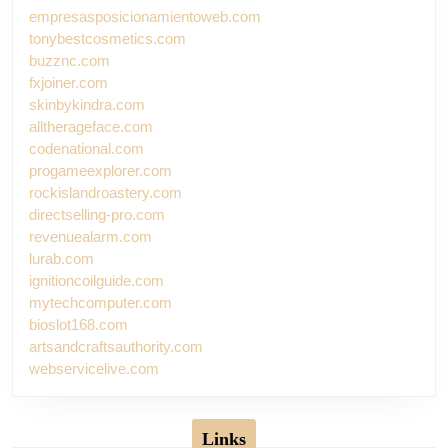
empresasposicionamientoweb.com
tonybestcosmetics.com
buzznc.com
fxjoiner.com
skinbykindra.com
alltherageface.com
codenational.com
progameexplorer.com
rockislandroastery.com
directselling-pro.com
revenuealarm.com
lurab.com
ignitioncoilguide.com
mytechcomputer.com
bioslot168.com
artsandcraftsauthority.com
webservicelive.com
Links