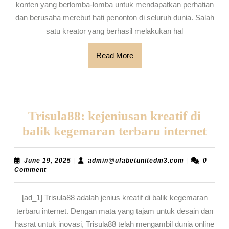
Bagaim
konten yang berlomba-lomba untuk mendapatkan perhatian
Dia
dan berusaha merebut hati penonton di seluruh dunia. Salah
Memika
satu kreator yang berhasil melakukan hal
Penonto
Read
Read More
dengan
More
Konten
Uniknya
Trisula88: kejeniusan kreatif di
Tris
balik kegemaran terbaru internet
kej
krea
June
admin@ufabe
June 19, 2025
|
admin@ufabetunitedm3.com
|
0
19,
Comment
di
2025
bali
[ad_1] Trisula88 adalah jenius kreatif di balik kegemaran
keg
terbaru internet. Dengan mata yang tajam untuk desain dan
ter
hasrat untuk inovasi, Trisula88 telah mengambil dunia online