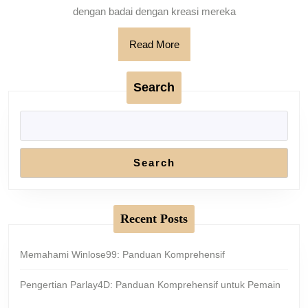
inte
dengan badai dengan kreasi mereka
Read
Read More
More
Search
Search
Recent Posts
Memahami Winlose99: Panduan Komprehensif
Pengertian Parlay4D: Panduan Komprehensif untuk Pemain