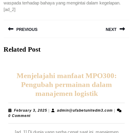
waspada terhadap bahaya yang mengintai dalam kegelapan.
[ad_2]
Post
PREVIOUS
NEXT
navigation
Previous
Next
Related Post
post:
post:
Menjelajahi manfaat MPO300:
Pengubah permainan dalam
Menjelajah
manajemen logistik
manfaat
MPO300:
February
admin@uf
February 3, 2025
|
admin@ufabetunitedm3.com
|
3,
0 Comment
Pengubah
2025
permainan
[ad_1] Di dunia yang serba cepat saat ini, manajemen