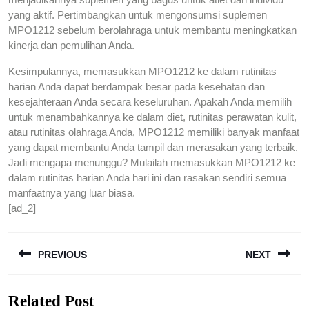
yang aktif. Pertimbangkan untuk mengonsumsi suplemen
MPO1212 sebelum berolahraga untuk membantu meningkatkan
kinerja dan pemulihan Anda.
Kesimpulannya, memasukkan MPO1212 ke dalam rutinitas
harian Anda dapat berdampak besar pada kesehatan dan
kesejahteraan Anda secara keseluruhan. Apakah Anda memilih
untuk menambahkannya ke dalam diet, rutinitas perawatan kulit,
atau rutinitas olahraga Anda, MPO1212 memiliki banyak manfaat
yang dapat membantu Anda tampil dan merasakan yang terbaik.
Jadi mengapa menunggu? Mulailah memasukkan MPO1212 ke
dalam rutinitas harian Anda hari ini dan rasakan sendiri semua
manfaatnya yang luar biasa.
[ad_2]
Post
PREVIOUS
NEXT
navigation
Previous
Next
Related Post
post:
post: