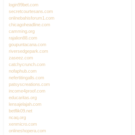
login99bet.com
secretcourtesans.com
onlinebahisforum1.com
chicagoheadline.com
camming.org
rajalion88.com
goupuntacana.com
riversedgepark.com
zaseez.com
catchycrunch.com
nofaphub.com
nefertitingalls.com
patsyscreations.com
income4proof.com
educaritas.org
lensajelajah.com
betflik09.net
ncaq.org
xenmicro.com
onlineshopera.com