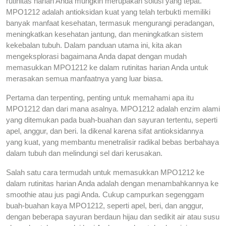
rutinitas harian Anda mungkin merupakan solusi yang tepat.
MPO1212 adalah antioksidan kuat yang telah terbukti memiliki
banyak manfaat kesehatan, termasuk mengurangi peradangan,
meningkatkan kesehatan jantung, dan meningkatkan sistem
kekebalan tubuh. Dalam panduan utama ini, kita akan
mengeksplorasi bagaimana Anda dapat dengan mudah
memasukkan MPO1212 ke dalam rutinitas harian Anda untuk
merasakan semua manfaatnya yang luar biasa.
Pertama dan terpenting, penting untuk memahami apa itu
MPO1212 dan dari mana asalnya. MPO1212 adalah enzim alami
yang ditemukan pada buah-buahan dan sayuran tertentu, seperti
apel, anggur, dan beri. Ia dikenal karena sifat antioksidannya
yang kuat, yang membantu menetralisir radikal bebas berbahaya
dalam tubuh dan melindungi sel dari kerusakan.
Salah satu cara termudah untuk memasukkan MPO1212 ke
dalam rutinitas harian Anda adalah dengan menambahkannya ke
smoothie atau jus pagi Anda. Cukup campurkan segenggam
buah-buahan kaya MPO1212, seperti apel, beri, dan anggur,
dengan beberapa sayuran berdaun hijau dan sedikit air atau susu