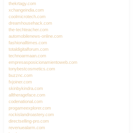
thekrtagy.com
xchangeindia.com
coolmicrotech.com
dreamhousehack.com
the-techteacher.com
automobilenews-online.com
fashionalltimes.com
totaldigitalforum.com
technoarmaan.com
empresasposicionamientoweb.com
tonybestcosmetics.com
buzznc.com
fxjoiner.com
skinbykindra.com
alltherageface.com
codenational.com
progameexplorer.com
rockislandroastery.com
directselling-pro.com
revenuealarm.com