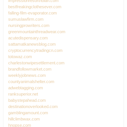
impressionresorthoian.com
bestfreakingclothesever.com
falling-film-evaporator.com
sumuslawfirm.com
nursingprowriters.com
greenmountainthreadwear.com
acutedispensary.com
sattamatkanewsblog.com
cryptocurrencytradingcn.com
totowaz.com
charlestonwipesettlement.com
brandfollowmarket.com
weeklyjobnews.com
countyanimalshelter.com
adwebtagging.com
ranksuperior.net
babystepahead.com
destinationoverlooked.com
gamblingamount.com
hillclimbwax.com
hnopse.com