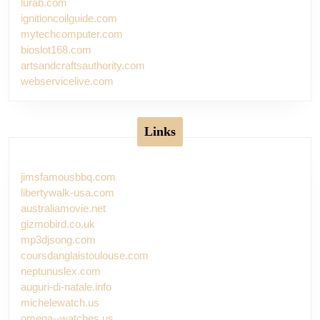
lurab.com
ignitioncoilguide.com
mytechcomputer.com
bioslot168.com
artsandcraftsauthority.com
webservicelive.com
Links
jimsfamousbbq.com
libertywalk-usa.com
australiamovie.net
gizmobird.co.uk
mp3djsong.com
coursdanglaistoulouse.com
neptunuslex.com
auguri-di-natale.info
michelewatch.us
omega--watches.us