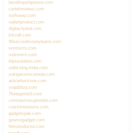
bestdropshipstore.com
cartelreviews.com
surfsway.com
nailartproduct.com
digitactseed.com
lvlcraft.com
90secondmoneyloans.com
xenmicro.com
rodrovers.com
tripssolution.com
satta-king-india.com
yukigassencanada.com
articlehorizone.com
yuqqbbzp.com
7betagents6.com
coronavirusuptodate.com
crackinstreams.com
gadgetspak.com
gearsngadget.com
hireseodoctor.com
lapsfit.com