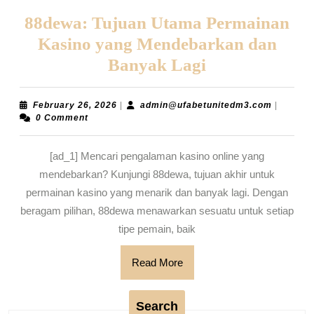
88dewa: Tujuan Utama Permainan
Kasino yang Mendebarkan dan
88dewa:
Banyak Lagi
Tujuan
Utama
February
admin@u
February 26, 2026
|
admin@ufabetunitedm3.com
|
26,
0 Comment
Permainan
2026
Kasino
[ad_1] Mencari pengalaman kasino online yang
yang
mendebarkan? Kunjungi 88dewa, tujuan akhir untuk
Mendebarkan
permainan kasino yang menarik dan banyak lagi. Dengan
dan
beragam pilihan, 88dewa menawarkan sesuatu untuk setiap
tipe pemain, baik
Banyak
Lagi
Read
Read More
More
Search