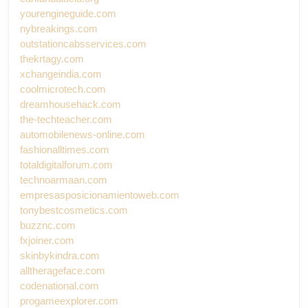
yourengineguide.com
nybreakings.com
outstationcabsservices.com
thekrtagy.com
xchangeindia.com
coolmicrotech.com
dreamhousehack.com
the-techteacher.com
automobilenews-online.com
fashionalltimes.com
totaldigitalforum.com
technoarmaan.com
empresasposicionamientoweb.com
tonybestcosmetics.com
buzznc.com
fxjoiner.com
skinbykindra.com
alltherageface.com
codenational.com
progameexplorer.com