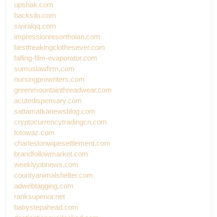
upshak.com
backsilo.com
siviralqq.com
impressionresorthoian.com
bestfreakingclothesever.com
falling-film-evaporator.com
sumuslawfirm.com
nursingprowriters.com
greenmountainthreadwear.com
acutedispensary.com
sattamatkanewsblog.com
cryptocurrencytradingcn.com
totowaz.com
charlestonwipesettlement.com
brandfollowmarket.com
weeklyjobnews.com
countyanimalshelter.com
adwebtagging.com
ranksuperior.net
babystepahead.com