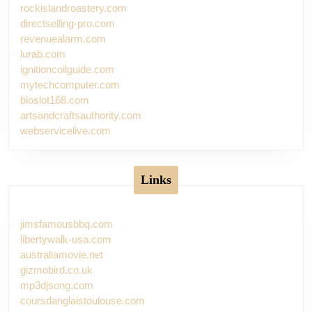
rockislandroastery.com
directselling-pro.com
revenuealarm.com
lurab.com
ignitioncoilguide.com
mytechcomputer.com
bioslot168.com
artsandcraftsauthority.com
webservicelive.com
Links
jimsfamousbbq.com
libertywalk-usa.com
australiamovie.net
gizmobird.co.uk
mp3djsong.com
coursdanglaistoulouse.com