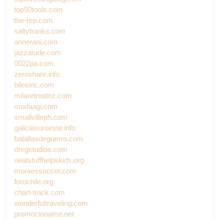
top50tools.com
the-rep.com
saltyfranks.com
annerani.com
jazzatude.com
0022pa.com
zeroshare.info
bilesinc.com
milaretreatnz.com
modaagi.com
smallvilleph.com
galiciasuroeste.info
batallasdeguerra.com
dregstudios.com
neatstuffhelpskids.org
moraessoccer.com
forochile.org
chart-track.com
wonderfultraveling.com
promocioname.net