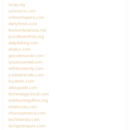
ncaq.org
xenmicro.com
onlineshopera.com
dartyfresh.com
lewisenterprises.net
pcsoftwarefree.org
dailylinking.com
dnafyx.com
giocolenuvole.com
iyouessential.com
withloveamity.com
youlearncode.com
fxyatirim.com
abbuguide.com
technologyresult.com
webhostingoffers.org
whatszow.com
ehomeamerca.com
techintendo.com
techgreenpure.com