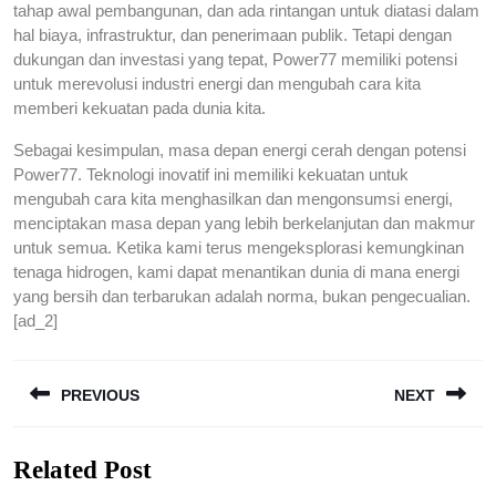
tahap awal pembangunan, dan ada rintangan untuk diatasi dalam
hal biaya, infrastruktur, dan penerimaan publik. Tetapi dengan
dukungan dan investasi yang tepat, Power77 memiliki potensi
untuk merevolusi industri energi dan mengubah cara kita
memberi kekuatan pada dunia kita.
Sebagai kesimpulan, masa depan energi cerah dengan potensi
Power77. Teknologi inovatif ini memiliki kekuatan untuk
mengubah cara kita menghasilkan dan mengonsumsi energi,
menciptakan masa depan yang lebih berkelanjutan dan makmur
untuk semua. Ketika kami terus mengeksplorasi kemungkinan
tenaga hidrogen, kami dapat menantikan dunia di mana energi
yang bersih dan terbarukan adalah norma, bukan pengecualian.
[ad_2]
Post
PREVIOUS
NEXT
navigation
Previous
Next
Related Post
post:
post: