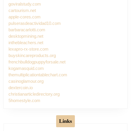
goviralstudy.com
cartourism.net
apple-cores.com
pulserasdeactividad10.com
barbaracarlotti.com
desktopmining.net
inthebleachers.net
lexapro-rx-store.com
buyskincareproducts.org
frenchbulldogpuppyforsale.net
kogamasquid.com
themultiplicationtablechart.com
casinoglamour.org
dextercoin.io
christianarticledirectory.org
5homestyle.com
Links