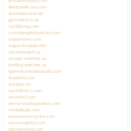
jimsfamousbbq.com
libertywalk-usa.com
australiamovie.net
gizmobird.co.uk
mp3djsong.com
coursdanglaistoulouse.com
neptunuslex.com
auguri-di-natale.info
michelewatch.us
omega--watches.us
breitling-watches.us
tgarnettcentrallautoads.com
fixadvert.com
autopluz.co
save3time-c.com
vexonhcf.com
demos-pixelsparadise.com
mediatitude.com
prewarmotorcycles.com
simracinglinks.com
dosyamerkezi.net