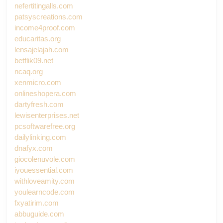
nefertitingalls.com
patsyscreations.com
income4proof.com
educaritas.org
lensajelajah.com
betflik09.net
ncaq.org
xenmicro.com
onlineshopera.com
dartyfresh.com
lewisenterprises.net
pcsoftwarefree.org
dailylinking.com
dnafyx.com
giocolenuvole.com
iyouessential.com
withloveamity.com
youlearncode.com
fxyatirim.com
abbuguide.com