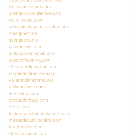
bitcoinvideospro.com
cosmiccrowcollective.com
alain-jacquet.com
gotisouizakayabakeneko.com
meshpoint.me
spongebob.net
busyboxintl.com
auttayanratchapak.com
postcoffeebarva.com
elteatromilliondollar.com
burgerkingfranchise.org
vallarpadathamma.net
realworldsize.com
teknolama.com
productforbaby.com
orb-z.com
fosterscoachhousetavern.com
mesasdecultivoonline.com
boilersnbits.com
latestviralpost.com