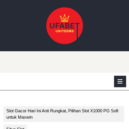
Skip
to
content
Skip
to
content
O
B
Slot Gacor Hari Ini Anti Rungkat, Pilihan Slot X1000 PG Soft
untuk Maxwin