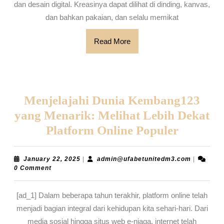
Proses
dan desain digital. Kreasinya dapat dilihat di dinding, kanvas,
Kreatif
dan bahkan pakaian, dan selalu memikat
Artis
Read
Read More
More
Menjelajahi Dunia Kembang123
yang Menarik: Melihat Lebih Dekat
Menjela
Platform Online Populer
Dunia
Kemban
January
admin@uf
January 22, 2025
|
admin@ufabetunitedm3.com
|
22,
0 Comment
yang
2025
Menarik
[ad_1] Dalam beberapa tahun terakhir, platform online telah
Melihat
menjadi bagian integral dari kehidupan kita sehari-hari. Dari
Lebih
media sosial hingga situs web e-niaga, internet telah