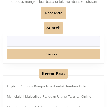
Kekayaan
tersedia, mungkin luar biasa untuk membuat keputusan
Read
Read More
More
Search
Search
Recent Posts
Gajibet: Panduan Komprehensif untuk Taruhan Online
Menjelajahi Majestibet: Panduan Utama Taruhan Online
Memahami Saung4D: Panduan Komprehensif Permainan