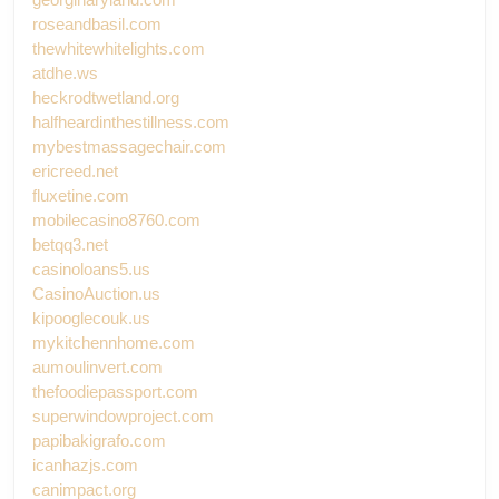
roseandbasil.com
thewhitewhitelights.com
atdhe.ws
heckrodtwetland.org
halfheardinthestillness.com
mybestmassagechair.com
ericreed.net
fluxetine.com
mobilecasino8760.com
betqq3.net
casinoloans5.us
CasinoAuction.us
kipooglecouk.us
mykitchennhome.com
aumoulinvert.com
thefoodiepassport.com
superwindowproject.com
papibakigrafo.com
icanhazjs.com
canimpact.org