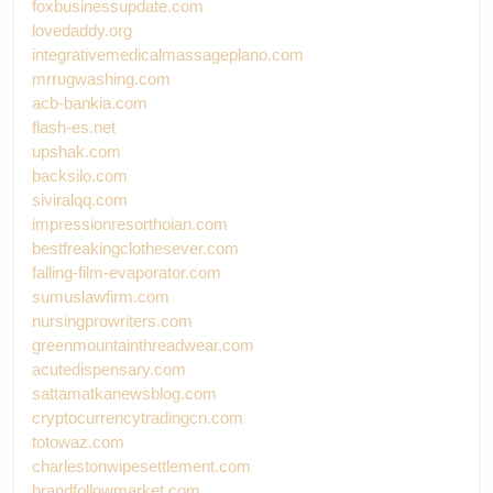
foxbusinessupdate.com
lovedaddy.org
integrativemedicalmassageplano.com
mrrugwashing.com
acb-bankia.com
flash-es.net
upshak.com
backsilo.com
siviralqq.com
impressionresorthoian.com
bestfreakingclothesever.com
falling-film-evaporator.com
sumuslawfirm.com
nursingprowriters.com
greenmountainthreadwear.com
acutedispensary.com
sattamatkanewsblog.com
cryptocurrencytradingcn.com
totowaz.com
charlestonwipesettlement.com
brandfollowmarket.com