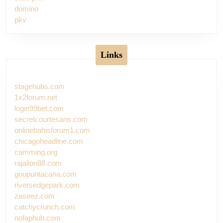
domino
pkv
Links
stagehubs.com
1x2forum.net
login99bet.com
secretcourtesans.com
onlinebahisforum1.com
chicagoheadline.com
camming.org
rajalion88.com
goupuntacana.com
riversedgepark.com
zaseez.com
catchycrunch.com
nofaphub.com