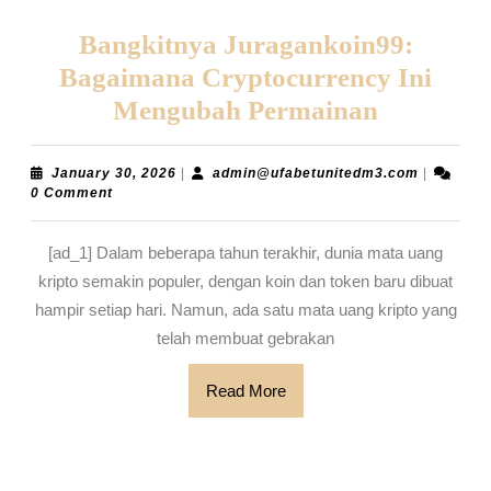
Bangkitnya Juragankoin99:
Bagaimana Cryptocurrency Ini
Bangkitn
Mengubah Permainan
Juragank
Bagaima
January
admin@uf
January 30, 2026
|
admin@ufabetunitedm3.com
|
30,
0 Comment
Cryptocu
2026
Ini
[ad_1] Dalam beberapa tahun terakhir, dunia mata uang
Menguba
kripto semakin populer, dengan koin dan token baru dibuat
Permain
hampir setiap hari. Namun, ada satu mata uang kripto yang
telah membuat gebrakan
Read
Read More
More