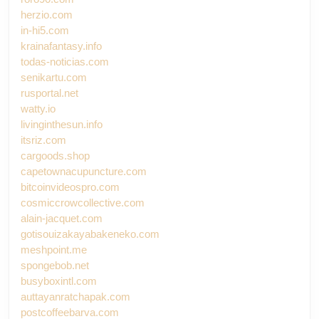
herzio.com
in-hi5.com
krainafantasy.info
todas-noticias.com
senikartu.com
rusportal.net
watty.io
livinginthesun.info
itsriz.com
cargoods.shop
capetownacupuncture.com
bitcoinvideospro.com
cosmiccrowcollective.com
alain-jacquet.com
gotisouizakayabakeneko.com
meshpoint.me
spongebob.net
busyboxintl.com
auttayanratchapak.com
postcoffeebarva.com