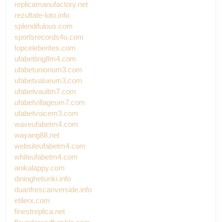
replicamanufactory.net
rezultate-loto.info
splendifulous.com
sportsrecords4u.com
topceleberites.com
ufabetting8m4.com
ufabetunionum3.com
ufabetvalueum3.com
ufabetvaultm7.com
ufabetvillageum7.com
ufabetvoicem3.com
waveufabetm4.com
wayang88.net
websiteufabetm4.com
whiteufabetm4.com
anikalappy.com
dininghelsinki.info
duanfrescariverside.info
etilerx.com
finestreplica.net