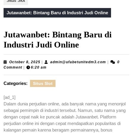
Situs Slot
Jutawanbet: Bintang Baru di Industri Judi Online
Jutawanbet: Bintang Baru di
Industri Judi Online
October
admin@ufabe
October 8, 2025
|
admin@ufabetunitedm3.com
|
0
8,
Comment
|
6:20 am
2025
Categories:
Situs Slot
[ad_1]
Dalam dunia perjudian online, ada banyak nama yang menonjol
sebagai pemimpin di industri tersebut. Namun, satu nama yang
dengan cepat naik ke puncak adalah Jutawanbet. Platform
perjudian online ini dengan cepat mendapatkan popularitas di
kalangan pemain karena beragam permainannya, bonus