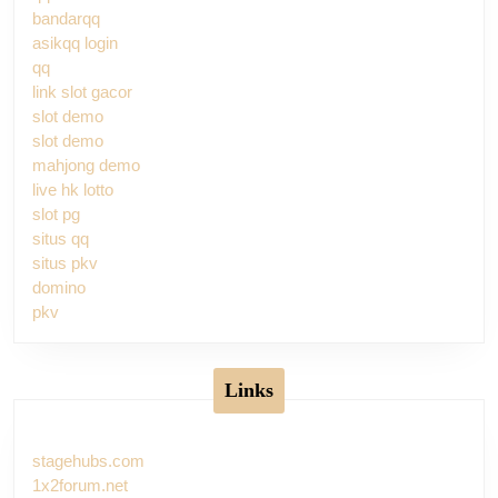
bandarqq
asikqq login
qq
link slot gacor
slot demo
slot demo
mahjong demo
live hk lotto
slot pg
situs qq
situs pkv
domino
pkv
Links
stagehubs.com
1x2forum.net