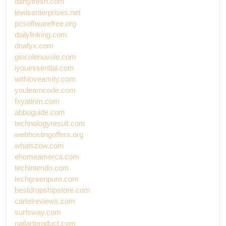
dartyfresh.com
lewisenterprises.net
pcsoftwarefree.org
dailylinking.com
dnafyx.com
giocolenuvole.com
iyouessential.com
withloveamity.com
youlearncode.com
fxyatirim.com
abbuguide.com
technologyresult.com
webhostingoffers.org
whatszow.com
ehomeamerca.com
techintendo.com
techgreenpure.com
bestdropshipstore.com
cartelreviews.com
surfsway.com
nailartproduct.com