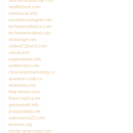
flounderandfumble.com
healthohunt.com
retefuturah.info
smartinvestinginfo.info
technewsalliance.com
technonetmarket.com
tedstanger.net
ufabett732um3.com
uskola.info
wagonpaints.info
waitfornext.com
clearvisionmarketing.co
quantum-code.co
whatnews.me
final-dream.com
finest-replica.net
gestioneinh.info
prosportdaily.net
salesinvest22.com
teseract.org
trendy-ama-shop.com