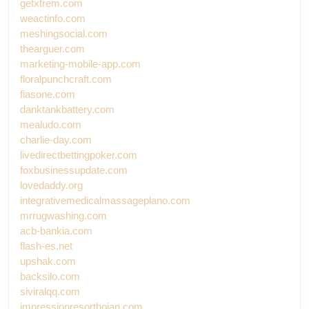
getxtrem.com
weactinfo.com
meshingsocial.com
thearguer.com
marketing-mobile-app.com
floralpunchcraft.com
fiasone.com
danktankbattery.com
mealudo.com
charlie-day.com
livedirectbettingpoker.com
foxbusinessupdate.com
lovedaddy.org
integrativemedicalmassageplano.com
mrrugwashing.com
acb-bankia.com
flash-es.net
upshak.com
backsilo.com
siviralqq.com
impressionresorthoian.com