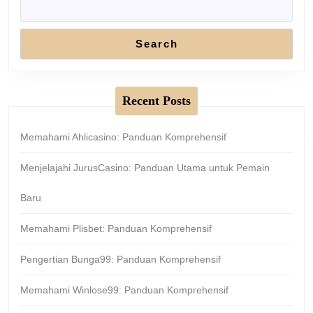
Search
Recent Posts
Memahami Ahlicasino: Panduan Komprehensif
Menjelajahi JurusCasino: Panduan Utama untuk Pemain
Baru
Memahami Plisbet: Panduan Komprehensif
Pengertian Bunga99: Panduan Komprehensif
Memahami Winlose99: Panduan Komprehensif