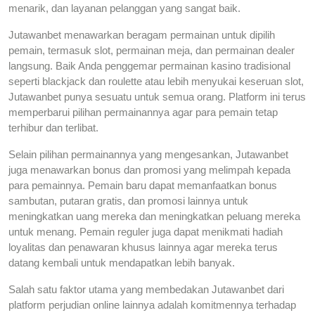
menarik, dan layanan pelanggan yang sangat baik.
Jutawanbet menawarkan beragam permainan untuk dipilih
pemain, termasuk slot, permainan meja, dan permainan dealer
langsung. Baik Anda penggemar permainan kasino tradisional
seperti blackjack dan roulette atau lebih menyukai keseruan slot,
Jutawanbet punya sesuatu untuk semua orang. Platform ini terus
memperbarui pilihan permainannya agar para pemain tetap
terhibur dan terlibat.
Selain pilihan permainannya yang mengesankan, Jutawanbet
juga menawarkan bonus dan promosi yang melimpah kepada
para pemainnya. Pemain baru dapat memanfaatkan bonus
sambutan, putaran gratis, dan promosi lainnya untuk
meningkatkan uang mereka dan meningkatkan peluang mereka
untuk menang. Pemain reguler juga dapat menikmati hadiah
loyalitas dan penawaran khusus lainnya agar mereka terus
datang kembali untuk mendapatkan lebih banyak.
Salah satu faktor utama yang membedakan Jutawanbet dari
platform perjudian online lainnya adalah komitmennya terhadap