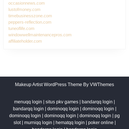
occasionnews.com
lustofmoney.com
timebusinesszone.com
peppers-reflection.com
tuneoflife.com
windowwellmaintenancepros.com
affiliateholder.com
Makeup Artist WordPress Theme
By VWThemes
menuqq login
|
situs pkv games
|
bandarqq login
|
bandarqq login
|
dominoqq login
|
dominoqq login
|
dominoqq login
|
dominoqq login
|
dominoqq login
|
pg
slot
|
murniqq login
|
hematqq login
|
poker online
|