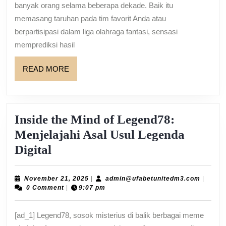
Taruhan
banyak orang selama beberapa dekade. Baik itu
Olahraga
memasang taruhan pada tim favorit Anda atau
berpartisipasi dalam liga olahraga fantasi, sensasi
memprediksi hasil
READ
READ MORE
MORE
Inside the Mind of Legend78:
Menjelajahi Asal Usul Legenda
Inside
Digital
the
Mind
November
admin@
November 21, 2025
|
admin@ufabetunitedm3.com
|
21,
0 Comment
|
9:07 pm
of
2025
Legend78:
[ad_1] Legend78, sosok misterius di balik berbagai meme
Menjelajahi