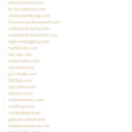
dosyamerkezi.net
le-surrealisme.com
showcasebeauty.com
insurancepolicyexpert.com
statkeycompany.com
carolinadeckbuilders.com
topinvestingblog.com
top50tools.com
the-rep.com
saltyfranks.com
annerani.com
jazzatude.com
0022pa.com
zeroshare.info
bilesinc.com
milaretreatnz.com
modaagi.com
smallvilleph.com
galiciasuroeste.info
batallasdeguerra.com