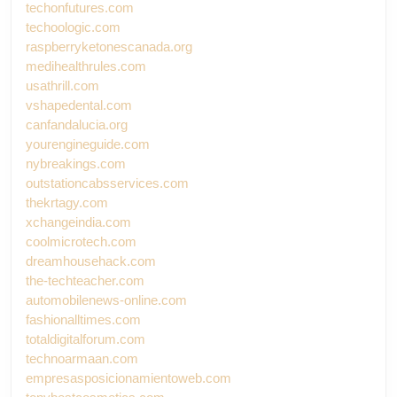
techonfutures.com
techoologic.com
raspberryketonescanada.org
medihealthrules.com
usathrill.com
vshapedental.com
canfandalucia.org
yourengineguide.com
nybreakings.com
outstationcabsservices.com
thekrtagy.com
xchangeindia.com
coolmicrotech.com
dreamhousehack.com
the-techteacher.com
automobilenews-online.com
fashionalltimes.com
totaldigitalforum.com
technoarmaan.com
empresasposicionamientoweb.com