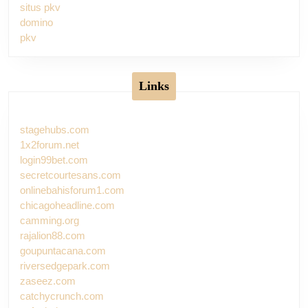
situs pkv
domino
pkv
Links
stagehubs.com
1x2forum.net
login99bet.com
secretcourtesans.com
onlinebahisforum1.com
chicagoheadline.com
camming.org
rajalion88.com
goupuntacana.com
riversedgepark.com
zaseez.com
catchycrunch.com