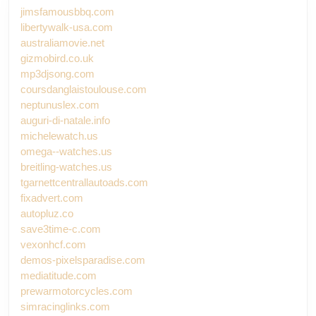
jimsfamousbbq.com
libertywalk-usa.com
australiamovie.net
gizmobird.co.uk
mp3djsong.com
coursdanglaistoulouse.com
neptunuslex.com
auguri-di-natale.info
michelewatch.us
omega--watches.us
breitling-watches.us
tgarnettcentrallautoads.com
fixadvert.com
autopluz.co
save3time-c.com
vexonhcf.com
demos-pixelsparadise.com
mediatitude.com
prewarmotorcycles.com
simracinglinks.com