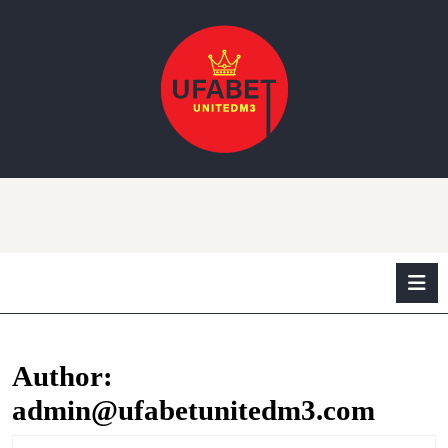
Skip
to
content
Skip
to
content
O
B
Author:
admin@ufabetunitedm3.com