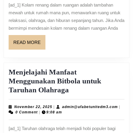
Impian
[ad_1] Kolam renang dalam ruangan adalah tambahan
Anda
mewah untuk rumah mana pun, menawarkan ruang untuk
relaksasi, olahraga, dan hiburan sepanjang tahun. Jika Anda
bermimpi mendesain kolam renang dalam ruangan Anda
READ
READ MORE
MORE
Menjelajahi Manfaat
Menggunakan Bitbola untuk
Menjelajahi
Taruhan Olahraga
Manfaat
Menggunakan
November
admin@
November 22, 2025
|
admin@ufabetunitedm3.com
|
22,
0 Comment
|
9:08 am
Bitbola
2025
untuk
[ad_1] Taruhan olahraga telah menjadi hobi populer bagi