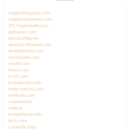
mygamblingstory.com
majalahwekonews.com
2017hoganoutlet.com
pelmanec.com
domino99qq.net
directoryoftheweb.com
donttellashton.com
rush3studio.com
roro90.com
herzio.com
in-hi5.com
krainafantasy.info
todas-noticias.com
senikartu.com
rusportal.net
watty.io
livinginthesun.info
itsriz.com
cargoods.shop