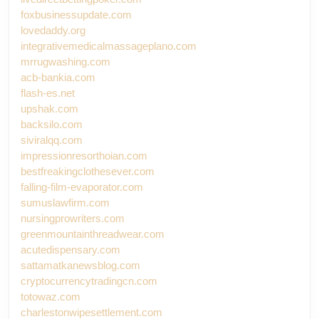
foxbusinessupdate.com
lovedaddy.org
integrativemedicalmassageplano.com
mrrugwashing.com
acb-bankia.com
flash-es.net
upshak.com
backsilo.com
siviralqq.com
impressionresorthoian.com
bestfreakingclothesever.com
falling-film-evaporator.com
sumuslawfirm.com
nursingprowriters.com
greenmountainthreadwear.com
acutedispensary.com
sattamatkanewsblog.com
cryptocurrencytradingcn.com
totowaz.com
charlestonwipesettlement.com