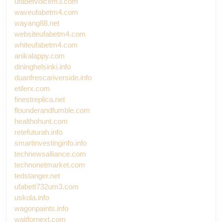
ufabetvoicem3.com
waveufabetm4.com
wayang88.net
websiteufabetm4.com
whiteufabetm4.com
anikalappy.com
dininghelsinki.info
duanfrescariverside.info
etilerx.com
finestreplica.net
flounderandfumble.com
healthohunt.com
retefuturah.info
smartinvestinginfo.info
technewsalliance.com
technonetmarket.com
tedstanger.net
ufabett732um3.com
uskola.info
wagonpaints.info
waitfornext.com