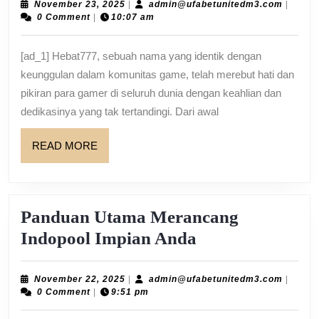
hingga
November
admin@
November 23, 2025
|
admin@ufabetunitedm3.com
|
23,
0 Comment
|
10:07 am
Pro:
2025
Hebat777
[ad_1] Hebat777, sebuah nama yang identik dengan
Menjadi
keunggulan dalam komunitas game, telah merebut hati dan
Terkenal
pikiran para gamer di seluruh dunia dengan keahlian dan
di
dedikasinya yang tak tertandingi. Dari awal
Komunitas
READ
READ MORE
Game
MORE
Panduan Utama Merancang
Panduan
Indopool Impian Anda
Utama
Merancang
November
admin@
November 22, 2025
|
admin@ufabetunitedm3.com
|
22,
0 Comment
|
9:51 pm
Indopool
2025