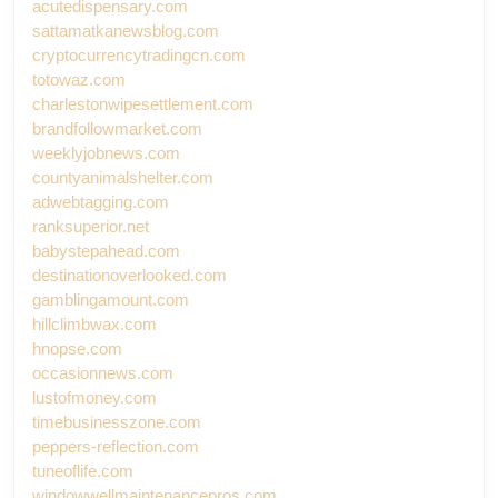
acutedispensary.com
sattamatkanewsblog.com
cryptocurrencytradingcn.com
totowaz.com
charlestonwipesettlement.com
brandfollowmarket.com
weeklyjobnews.com
countyanimalshelter.com
adwebtagging.com
ranksuperior.net
babystepahead.com
destinationoverlooked.com
gamblingamount.com
hillclimbwax.com
hnopse.com
occasionnews.com
lustofmoney.com
timebusinesszone.com
peppers-reflection.com
tuneoflife.com
windowwellmaintenancepros.com