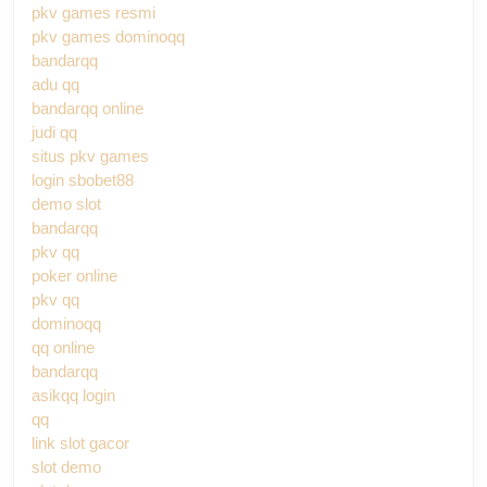
pkv games resmi
pkv games dominoqq
bandarqq
adu qq
bandarqq online
judi qq
situs pkv games
login sbobet88
demo slot
bandarqq
pkv qq
poker online
pkv qq
dominoqq
qq online
bandarqq
asikqq login
qq
link slot gacor
slot demo