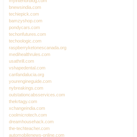
myinteriorblog.com
bnewsindia.com
techiepick.com
bamzyshop.com
pondycars.com
techonfutures.com
techoologic.com
raspberryketonescanada.org
medihealthrules.com
usathrill.com
vshapedental.com
canfandalucia.org
yourengineguide.com
nybreakings.com
outstationcabsservices.com
thekrtagy.com
xchangeindia.com
coolmicrotech.com
dreamhousehack.com
the-techteacher.com
automobilenews-online.com