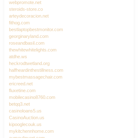
webpromote.net
steroids-store.co
arteydecoracion.net
fithog.com
bestlaptopbestmonitor.com
georginaryland.com
roseandbasil.com
thewhitewhitelights.com
atdhe.ws
heckrodtwetland.org
halfheardinthestillness.com
mybestmassagechair.com
ericreed.net
fluxetine.com
mobilecasino8760.com
betqq3.net
casinoloans5.us
CasinoAuction.us
kipooglecouk.us
mykitchennhome.com
aumoulinvert.com