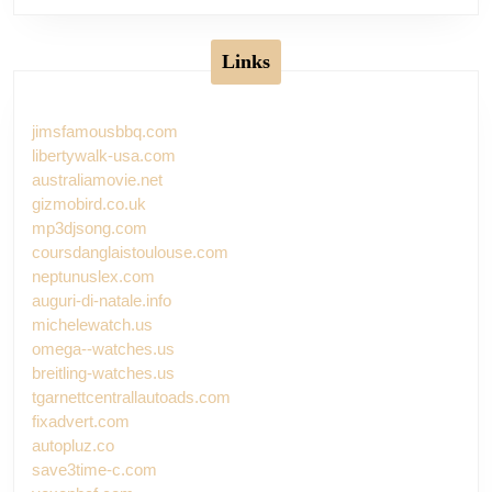
Links
jimsfamousbbq.com
libertywalk-usa.com
australiamovie.net
gizmobird.co.uk
mp3djsong.com
coursdanglaistoulouse.com
neptunuslex.com
auguri-di-natale.info
michelewatch.us
omega--watches.us
breitling-watches.us
tgarnettcentrallautoads.com
fixadvert.com
autopluz.co
save3time-c.com