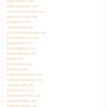
tripssolution.com
satta-king-india.com
yukigassencanada.com
articlehorizone.com
yuqqbbzp.com
7betagents6.com
coronavirusuptodate.com
crackinstreams.com
gadgetspak.com
gearsngadget.com
hireseodoctor.com
lapsfit.com
levelup-fast.com
mytreepla.net
pokersimulations.com
replicamanufactory.net
rezultate-loto.info
splendifulous.com
sportsrecords4u.com
topceleberites.com
ufabetting8m4.com