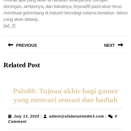
dorongan, ambisinya, dan bakatnya, Arjuna96 pasti akan terus
membuat gelombang di industri teknologi selama bertahun -tahun
yang akan datang.
[ad_2]
Post
PREVIOUS
NEXT
navigation
Previous
Next
Related Post
post:
post:
Palu88: Tujuan akhir bagi gamer
Pal
yang mencari sensasi dan hadiah
Tuj
akh
July
admin@ufabe
July 13, 2025
|
admin@ufabetunitedm3.com
|
0
13,
Comment
bagi
2025