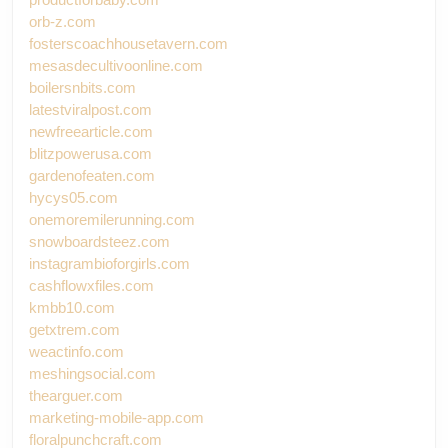
orb-z.com
fosterscoachhousetavern.com
mesasdecultivoonline.com
boilersnbits.com
latestviralpost.com
newfreearticle.com
blitzpowerusa.com
gardenofeaten.com
hycys05.com
onemoremilerunning.com
snowboardsteez.com
instagrambioforgirls.com
cashflowxfiles.com
kmbb10.com
getxtrem.com
weactinfo.com
meshingsocial.com
thearguer.com
marketing-mobile-app.com
floralpunchcraft.com