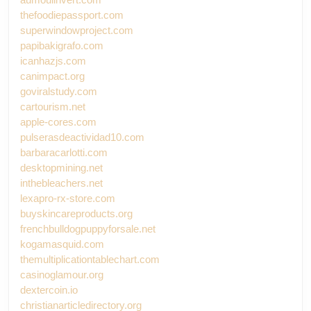
thefoodiepassport.com
superwindowproject.com
papibakigrafo.com
icanhazjs.com
canimpact.org
goviralstudy.com
cartourism.net
apple-cores.com
pulserasdeactividad10.com
barbaracarlotti.com
desktopmining.net
inthebleachers.net
lexapro-rx-store.com
buyskincareproducts.org
frenchbulldogpuppyforsale.net
kogamasquid.com
themultiplicationtablechart.com
casinoglamour.org
dextercoin.io
christianarticledirectory.org