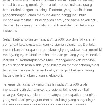
virtual baru yang menjanjikan untuk merevolusi cara orang
berinteraksi dengan teknologi. Platform, yang masih dalam
pengembangan, akan memungkinkan pengguna untuk
mengalami realitas virtual dengan cara yang sama sekali baru,
dengan dunia yang mendalam, grafik realistis, dan teknologi
mutakhir.
Selain keterampilan teknisnya, Arjuna96 juga dikenal karena
semangat kewirausahaan dan ketajaman bisnisnya. Dia telah
mendirikan beberapa startup teknologi yang sukses dan memiliki
mata yang tajam untuk melihat tren dan peluang yang muncul di
industri ini. Kemampuannya untuk menggabungkan keahlian
teknis dengan rasa bisnis yang kuat telah membedakannya dari
teman -temannya dan membuatnya menjadi kekuatan yang
harus diperhitungkan di dunia teknologi.
Terlepas dari usianya yang masih muda, Arjuna96 telah
mencapai lebih dari banyak profesional teknologi dua kali
usianya. Karyanya telah membuatnya mendapatkan pengikut
yang setia dari pengagum dan pendukung, yang sangat ingin
melihat apa yang akan ia hasilkan selanjutnya. Dengan